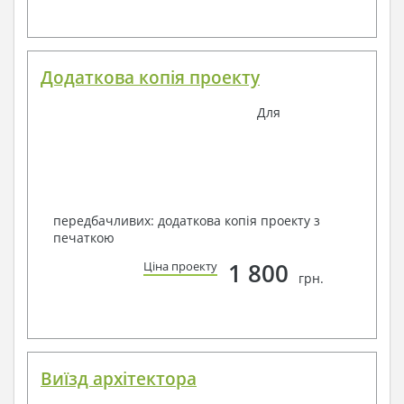
Додаткова копія проекту
Для
передбачливих: додаткова копія проекту з
печаткою
1 800
Ціна проекту
грн.
Виїзд архітектора