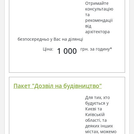
Отримайте
консультацію
та
рекомендації
від
архітектора
безпосередньо у Вас на ділянці
1 000
Ціна:
грн. за годину*
Пакет "Дозвіл на будівництво"
Для тих, хто
будується у
Києві та
Київській
області, та
деяких інших
містах, можемо