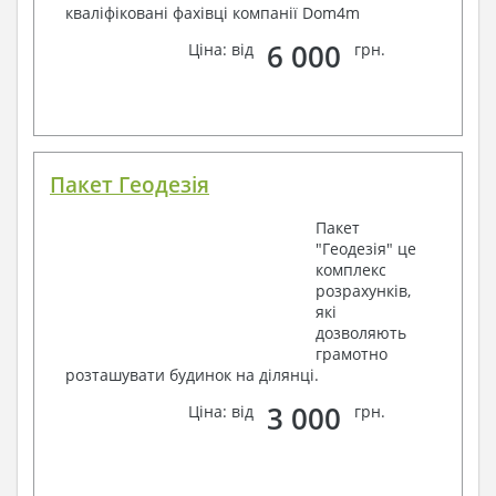
кваліфіковані фахівці компанії Dom4m
6 000
Ціна: від
грн.
Пакет Геодезія
Пакет
"Геодезія" це
комплекс
розрахунків,
які
дозволяють
грамотно
розташувати будинок на ділянці.
3 000
Ціна: від
грн.