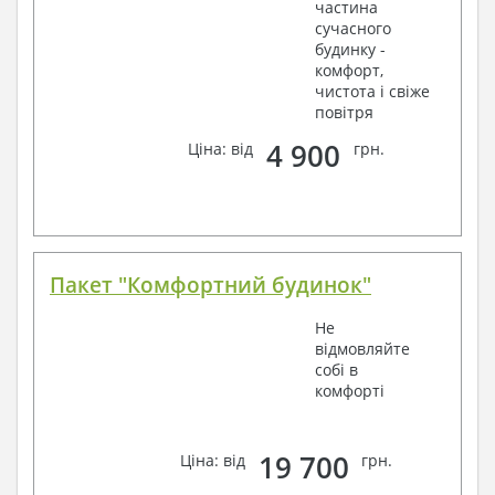
частина
сучасного
будинку -
комфорт,
чистота і свіже
повітря
4 900
Ціна: від
грн.
Пакет "Комфортний будинок"
Не
відмовляйте
собі в
комфорті
19 700
Ціна: від
грн.