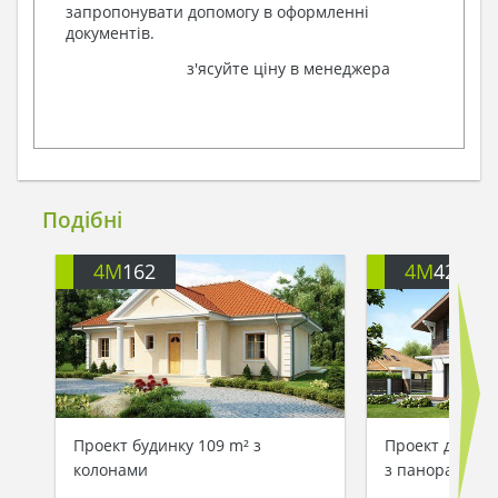
запропонувати допомогу в оформленні
документів.
з'ясуйте ціну в менеджера
Подібні
4M
162
4M
426
Проект будинку 109 m² з
Проект двопов
колонами
з панорамним 