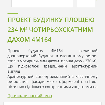
ПРОЕКТ БУДИНКУ ПЛОЩЕЮ
234 М² ЧОТИРЬОХСКАТНИМ
ДАХОМ 4M164
Проект будинку 4M164 - величний
двоповерховий будинок в елегантному ретро-
стилі з чотирисхилим дахом. площа даху - 270 м²,
що підкреслює традиційний архітектурний
вигляд
Архітектурний вигляд виконаний в класичному
ретро-стилі: фасади м'яко оформлені в світло-
пісочних відтінках з контрастними акцентами на
еркерах і куточках, що гармонують з темним
Прочитати повний текст
тоном покрівлі. садового оточення.
Облік традиційних елементів виразно читається