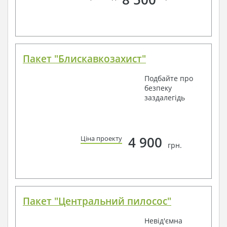
Пакет "Блискавкозахист"
Подбайте про
безпеку
заздалегідь
4 900
Ціна проекту
грн.
Пакет "Центральний пилосос"
Невід'ємна