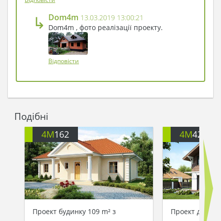
у ретро-стилі підкреслить ваш смак і особливу
значимість будинку як сімейного центру.
↳
Dom4m
13.03.2019 13:00:21
Таким чином, проект будинку 4M164 - зразок
Dom4m , фото реалізації проекту.
комфортної класики: просторі спальні, ретро-
елегантність, актуальність палітри кольорів і
продумане планування роблять цей будинок
Відповісти
гідним втіленням сімейних традицій у сучасному
втіленні.
Подібні
4M
162
4M
426
Проект будинку 109 m² з
Проект двопов