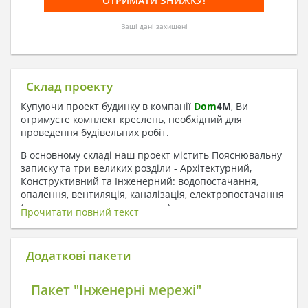
Ваші дані захищені
Склад проекту
Купуючи проект будинку в компанії
Dom
4
M
, Ви
отримуєте комплект креслень, необхідний для
проведення будівельних робіт.
В основному складі наш проект містить Пояснювальну
записку та три великих розділи - Архітектурний,
Конструктивний та Інженерний: водопостачання,
опалення, вентиляція, каналізація, електропостачання
( купується за додаткову плату ).
Прочитати повний текст
1. До складу Архітектурного розділу
входять:
Додаткові пакети
Поверхові плани з експлікацією приміщень
Пакет "Інженерні мережі"
План покрівлі
Розрізи та склад конструкцій