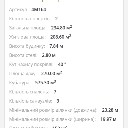
Артикул
4M164
Кількість поверхів:
2
2
Загальна площа:
234.80 м
2
Житлова площа:
208.60 м
Висота будинку:
7.84 м
Висота стелі:
2.80 м
Кут нахилу покрівлі:
40 °
2
Площа даху:
270.00 м
3
Кубатура:
575.30 м
Кількість спалень:
7
Кількість санвузлів:
3
Мінімальний розмір ділянки (довжина):
23.28 м
Мінімальний розмір ділянки (ширина):
19.97 м
2