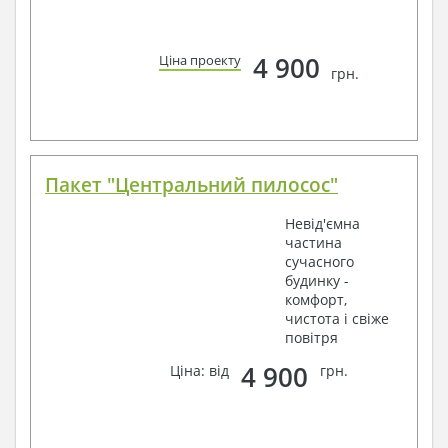
4 900
Ціна проекту
грн.
Пакет "Центральний пилосос"
Невід'ємна
частина
сучасного
будинку -
комфорт,
чистота і свіже
повітря
4 900
Ціна: від
грн.