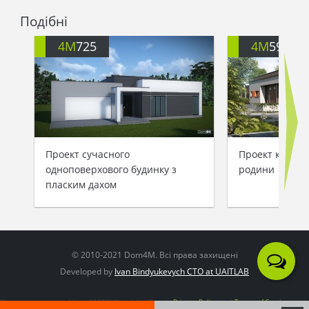
Подібні
4M
725
4M
592
Проект сучасного
Проект котедж
одноповерхового будинку з
родини
пласким дахом
© 2010-2021 Dom4M. Всі права захищені
Developed by
Ivan Bindyukevych CTO at UAITLAB
This site is protected by reCAPTCHA and the Google
Privacy Policy
and
Terms of Service
apply