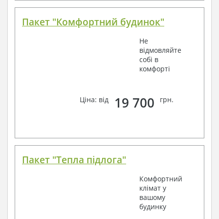
Пакет "Комфортний будинок"
Не
відмовляйте
собі в
комфорті
19 700
Ціна: від
грн.
Пакет "Тепла підлога"
Комфортний
клімат у
вашому
будинку