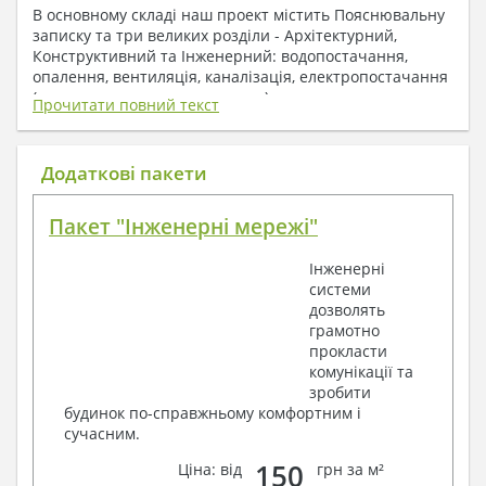
В основному складі наш проект містить Пояснювальну
записку та три великих розділи - Архітектурний,
Конструктивний та Інженерний: водопостачання,
опалення, вентиляція, каналізація, електропостачання
( купується за додаткову плату ).
Прочитати повний текст
1. До складу Архітектурного розділу
входять:
Додаткові пакети
Поверхові плани з експлікацією приміщень
Пакет "Інженерні мережі"
План покрівлі
Розрізи та склад конструкцій
Інженерні
Фасади з даними зовнішніх оздоблень
системи
Елементи прорізів – специфікація
дозволять
Дані перемичок – перетин та специфікація
грамотно
Експлікація підлог
прокласти
Обсяги основних будівельних матеріалів
комунікації та
Архітектурні вузли в конструкціях
зробити
2. До складу Конструктивного розділу
будинок по-справжньому комфортним і
сучасним.
входять:
150
Ціна: від
грн за м²
Загальні дані по проекту