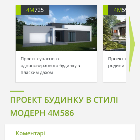
4M
725
4M
592
Проект сучасного
Проект котедж
одноповерхового будинку з
родини
пласким дахом
ПРОЕКТ БУДИНКУ В СТИЛІ
МОДЕРН 4M586
Коментарі