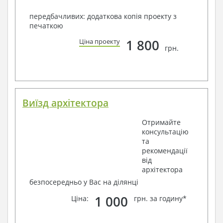
передбачливих: додаткова копія проекту з
печаткою
1 800
Ціна проекту
грн.
Виїзд архітектора
Отримайте
консультацію
та
рекомендації
від
архітектора
безпосередньо у Вас на ділянці
1 000
Ціна:
грн. за годину*