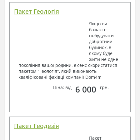
Пакет Геологія
Якщо ви
бажаєте
побудувати
добротний
будинок, в
якому буде
жити не одне
покоління вашої родини, є сенс скористатися
пакетом "Геологія", який виконають
кваліфіковані фахівці компанії Dom4m
6 000
Ціна: від
грн.
Пакет Геодезія
Пакет