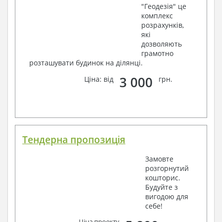
"Геодезія" це
комплекс
розрахунків,
які
дозволяють
грамотно
розташувати будинок на ділянці.
3 000
Ціна: від
грн.
Тендерна пропозиція
Замовте
розгорнутий
кошторис.
Будуйте з
вигодою для
себе!
Ціна проекту