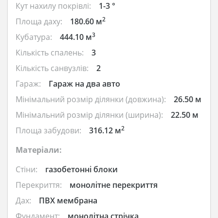
Кут нахилу покрівлі:
1-3 °
2
Площа даху:
180.60 м
3
Кубатура:
444.10 м
Кількість спалень:
3
Кількість санвузлів:
2
Гараж:
Гараж на два авто
Мінімальний розмір ділянки (довжина):
26.50 м
Мінімальний розмір ділянки (ширина):
22.50 м
2
Площа забудови:
316.12 м
Матеріали:
Стіни:
газобетонні блоки
Перекриття:
монолітне перекриття
Дах:
ПВХ мембрана
Фундамент:
монолітна стрічка