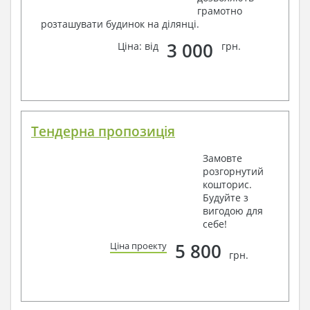
грамотно
розташувати будинок на ділянці.
3 000
Ціна: від
грн.
Тендерна пропозиція
Замовте
розгорнутий
кошторис.
Будуйте з
вигодою для
себе!
5 800
Ціна проекту
грн.