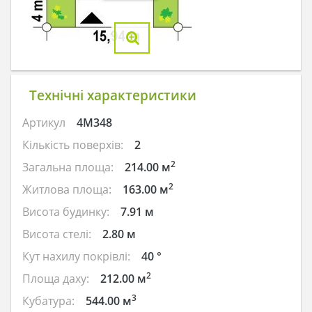
Технічні характеристики
Артикул
4M348
Кількість поверхів:
2
2
Загальна площа:
214.00 м
2
Житлова площа:
163.00 м
Висота будинку:
7.91 м
Висота стелі:
2.80 м
Кут нахилу покрівлі:
40 °
2
Площа даху:
212.00 м
3
Кубатура:
544.00 м