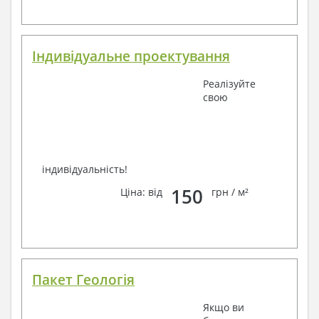
Завжди раді Вам допомогти!
Індивідуальне проектування
Реалізуйте
свою
індивідуальність!
150
Ціна: від
грн / м²
Пакет Геологія
Якщо ви