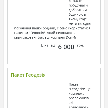
бажаєте
побудувати
добротний
будинок, в
якому буде
жити не одне
покоління вашої родини, є сенс скористатися
пакетом "Геологія", який виконають
кваліфіковані фахівці компанії Dom4m
6 000
Ціна: від
грн.
Пакет Геодезія
Пакет
"Геодезія" це
комплекс
розрахунків,
які
дозволяють