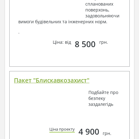
спланованих
поверхонь,
задовольняючи
вимоги будівельних та інженерних норм.
.
8 500
Ціна: від
грн.
Пакет "Блискавкозахист"
Подбайте про
безпеку
заздалегідь
4 900
Ціна проекту
грн.