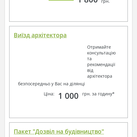
грн.
Виїзд архітектора
Отримайте
консультацію
та
рекомендації
від
архітектора
безпосередньо у Вас на ділянці
1 000
Ціна:
грн. за годину*
Пакет "Дозвіл на будівництво"