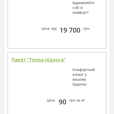
відмовляйте
собі в
комфорті
19 700
Ціна: від
грн.
Пакет "Тепла підлога"
Комфортний
клімат у
вашому
будинку
90
Ціна:
грн за м²