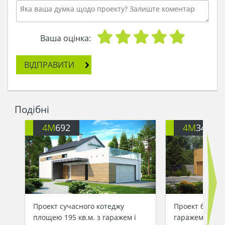
Ваша оцінка:
ВІДПРАВИТИ
Подібні
4M
692
4M
344
Проект сучасного котеджу
Проект будинк
площею 195 кв.м. з гаражем і
гаражем для в