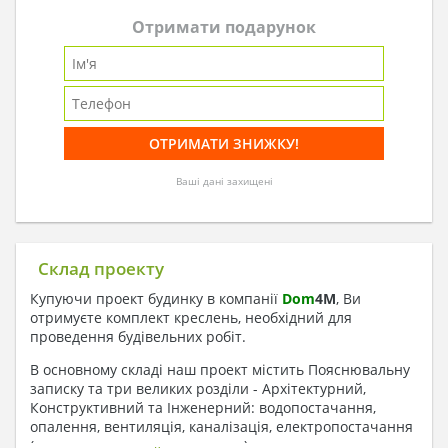
Отримати подарунок
Ваші дані захищені
Склад проекту
Купуючи проект будинку в компанії
Dom
4
M
, Ви
отримуєте комплект креслень, необхідний для
проведення будівельних робіт.
В основному складі наш проект містить Пояснювальну
записку та три великих розділи - Архітектурний,
Конструктивний та Інженерний: водопостачання,
опалення, вентиляція, каналізація, електропостачання
( купується за додаткову плату ).