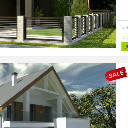
Ці
Пл