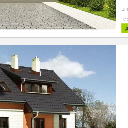
Ці
Пл