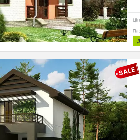
Ці
Пл