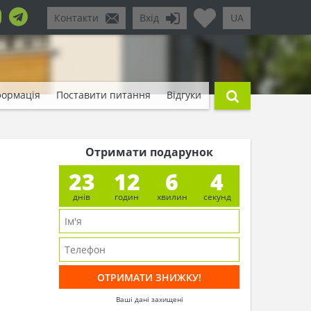
Контакти
Вхід
UA
формація
Поставити питання
Відгуки
Отримати подарунок
23
12
6
2
днів
годин
хвилин
секунд
Ваші дані захищені