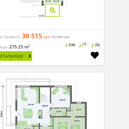
30 515
на проекта:
грн
35 900
грн
4
2
2
2
275.25 m
оща:
ДЕТАЛЬНІШЕ