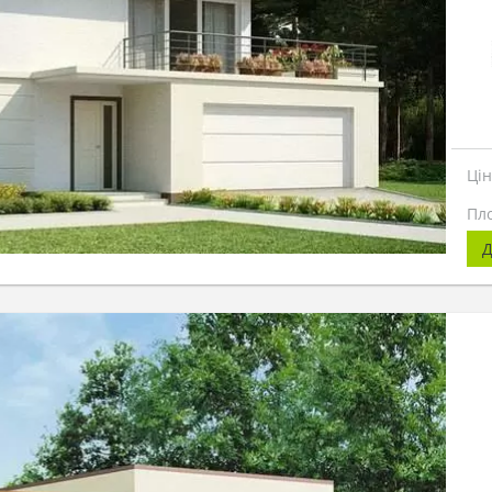
Ці
Пл