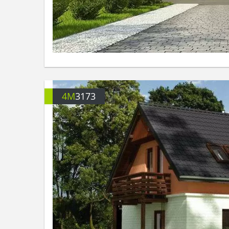
4M
3173