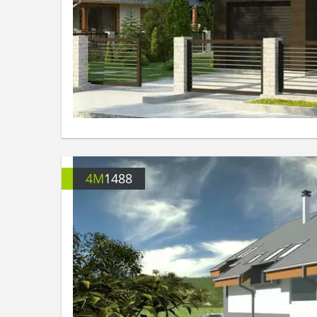
4M
1488