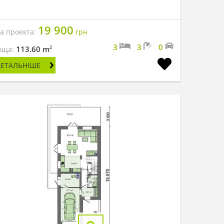
19 900
на проекта:
грн
3
3
0
2
113.60 m
оща:
ДЕТАЛЬНІШЕ