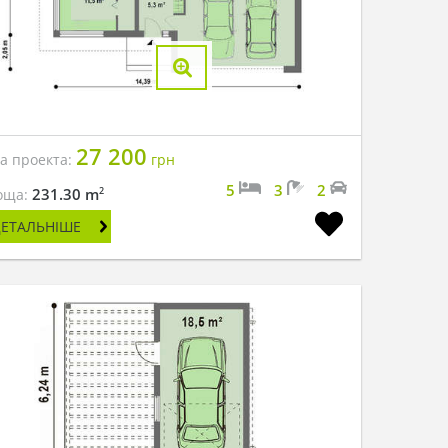
27 200
на проекта:
грн
5
3
2
2
231.30 m
оща:
ДЕТАЛЬНІШЕ