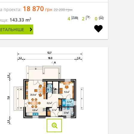
18 870
на проекта:
грн
22 200
грн
4
2
0
2
143.33 m
оща:
ДЕТАЛЬНІШЕ