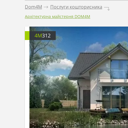
Dom4M
.
Послуги кошторисника
.
Архітектурна майстерня DOM4M
4M
312