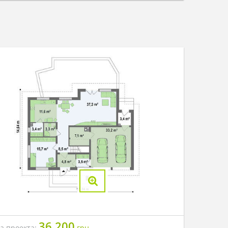
36 200
на проекта:
грн