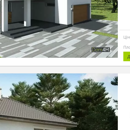
Ці
Пл