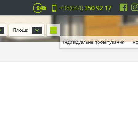
+38(044)
350 92 17
Площа
Індивідуальне проектування
Ін