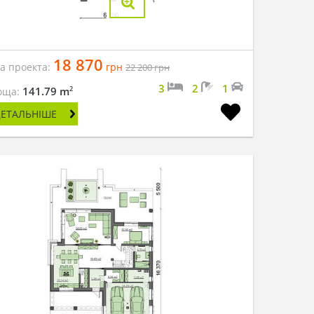
18 870
на проекта:
грн
22 200
грн
3
2
1
2
141.79 m
оща:
ДЕТАЛЬНІШЕ