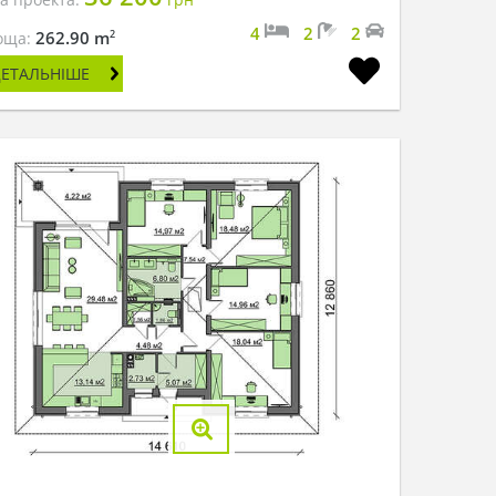
4
2
2
2
262.90 m
оща:
ДЕТАЛЬНІШЕ