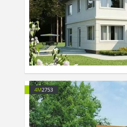
4M
2753