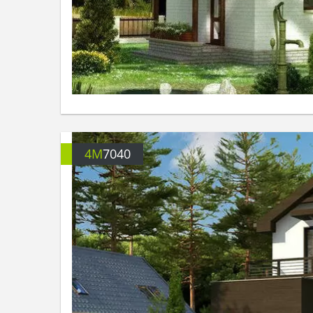
4M
7040