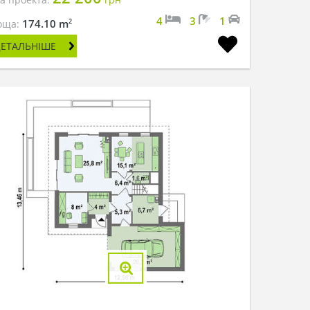
4
3
1
2
174.10 m
оща:
ДЕТАЛЬНІШЕ