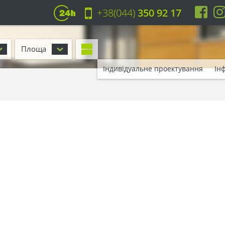
+38(044)
350 92 17
Площа
Індивідуальне проектування
Ін