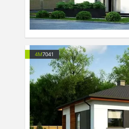
4M
7041