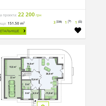
22 200
на проекта:
грн
3
1
1
2
151.50 m
оща:
ДЕТАЛЬНІШЕ