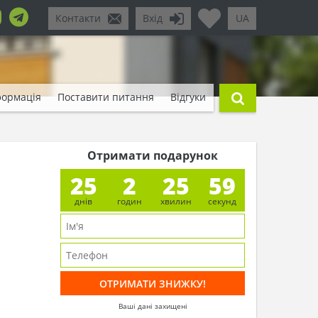
Контакти
Вхід
UA
формація
Поставити питання
Відгуки
Отримати подарунок
25
2
25
57
днів
годин
хвилин
секунд
Ваші дані захищені