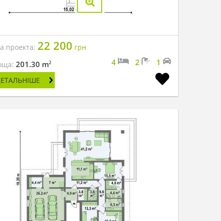
22 200
на проекта:
грн
4
2
1
2
201.30 m
оща:
ДЕТАЛЬНІШЕ