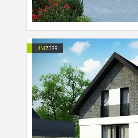
4M
7039