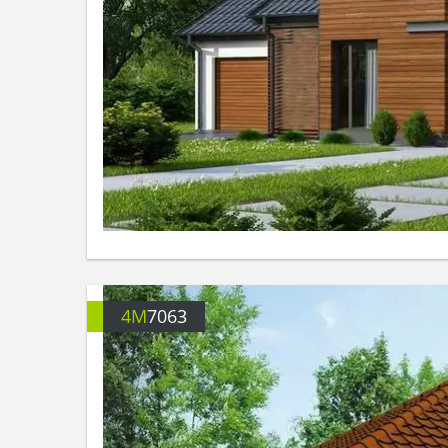
4M
7063