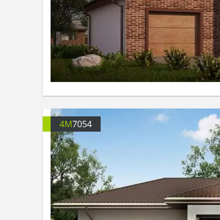
4M
7054