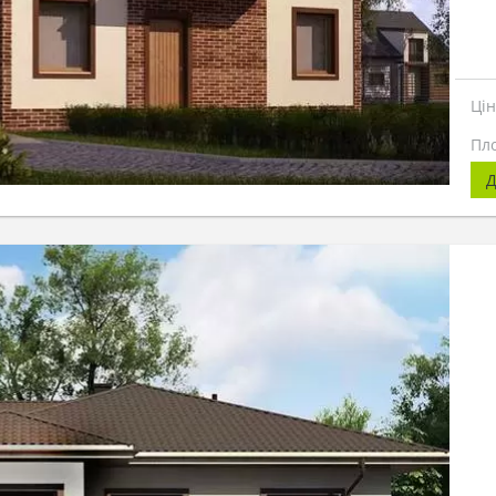
Ці
Пл