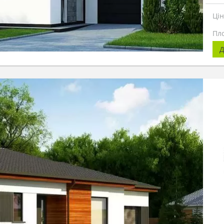
Ці
Пл