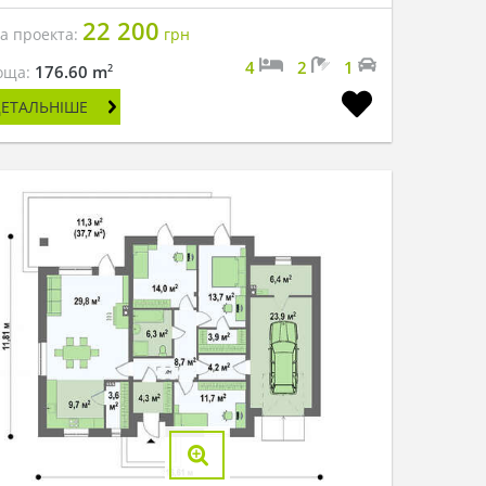
22 200
на проекта:
грн
4
2
1
2
176.60 m
оща:
ДЕТАЛЬНІШЕ