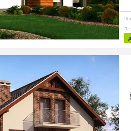
Ці
Пл