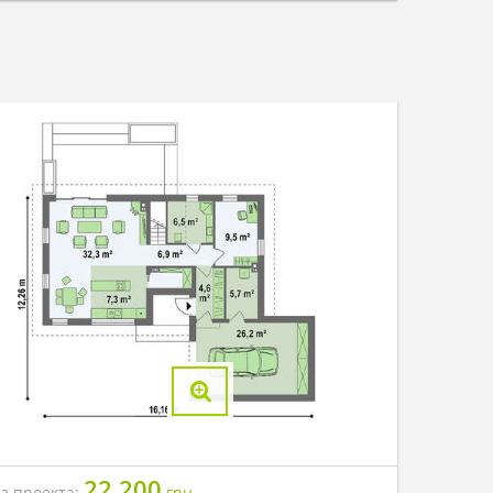
22 200
на проекта:
грн