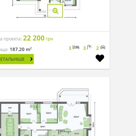
22 200
на проекта:
грн
3
3
2
2
187.20 m
оща:
ДЕТАЛЬНІШЕ