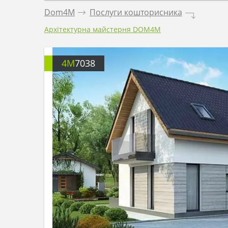
Dom4M
.
Послуги кошторисника
.
Архітектурна майстерня DOM4M
4M
7038