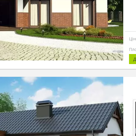
Ці
Пл