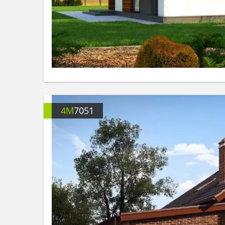
4M
7051