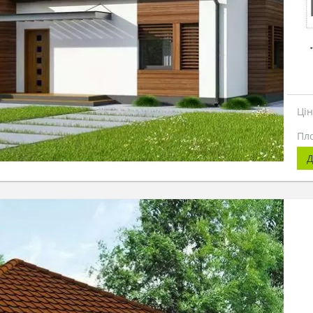
Ці
Пл