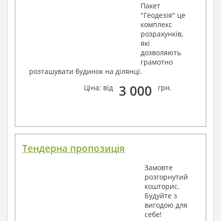
Пакет
"Геодезія" це
комплекс
розрахунків,
які
дозволяють
грамотно
розташувати будинок на ділянці.
3 000
Ціна: від
грн.
Тендерна пропозиція
Замовте
розгорнутий
кошторис.
Будуйте з
вигодою для
себе!