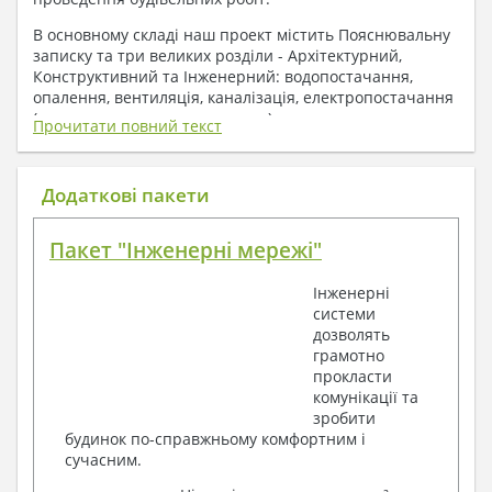
В основному складі наш проект містить Пояснювальну
записку та три великих розділи - Архітектурний,
Конструктивний та Інженерний: водопостачання,
опалення, вентиляція, каналізація, електропостачання
( купується за додаткову плату ).
Прочитати повний текст
1. До складу Архітектурного розділу
входять:
Додаткові пакети
Поверхові плани з експлікацією приміщень
Пакет "Інженерні мережі"
План покрівлі
Розрізи та склад конструкцій
Інженерні
Фасади з даними зовнішніх оздоблень
системи
Елементи прорізів – специфікація
дозволять
Дані перемичок – перетин та специфікація
грамотно
Експлікація підлог
прокласти
Обсяги основних будівельних матеріалів
комунікації та
Архітектурні вузли в конструкціях
зробити
2. До складу Конструктивного розділу
будинок по-справжньому комфортним і
сучасним.
входять: