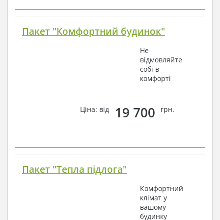
Пакет "Комфортний будинок"
Не
відмовляйте
собі в
комфорті
19 700
Ціна: від
грн.
Пакет "Тепла підлога"
Комфортний
клімат у
вашому
будинку