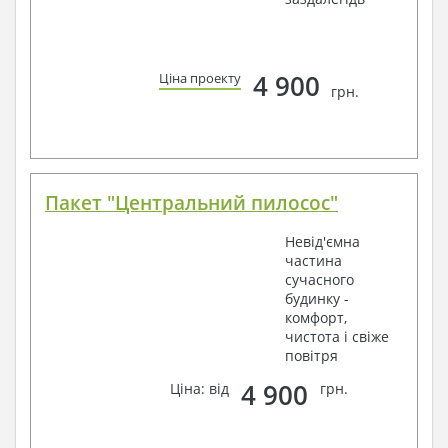
4 900
Ціна проекту
грн.
Пакет "Центральний пилосос"
Невід'ємна
частина
сучасного
будинку -
комфорт,
чистота і свіже
повітря
4 900
Ціна: від
грн.