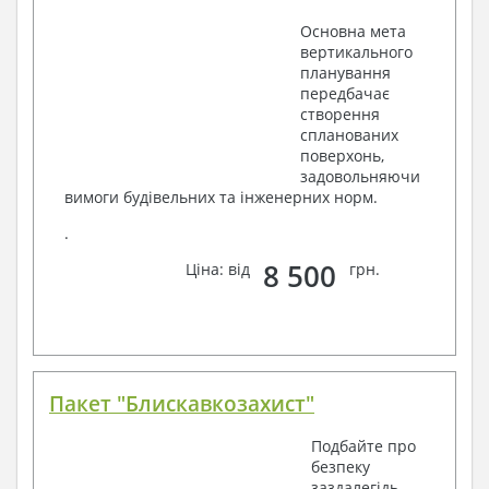
Основна мета
вертикального
планування
передбачає
створення
спланованих
поверхонь,
задовольняючи
вимоги будівельних та інженерних норм.
.
8 500
Ціна: від
грн.
Пакет "Блискавкозахист"
Подбайте про
безпеку
заздалегідь