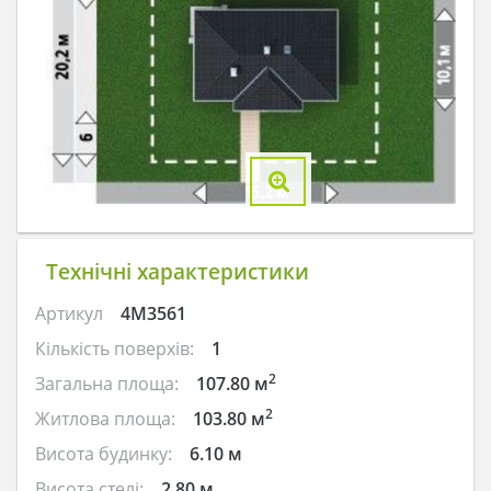
Технічні характеристики
Артикул
4M3561
Кількість поверхів:
1
2
Загальна площа:
107.80 м
2
Житлова площа:
103.80 м
Висота будинку:
6.10 м
Висота стелі:
2.80 м