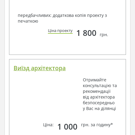
передбачливих: додаткова копія проекту з
печаткою
1 800
Ціна проекту
грн.
Виїзд архітектора
Отримайте
консультацію та
рекомендації
від архітектора
безпосередньо
у Вас на ділянці
1 000
Ціна:
грн. за годину*