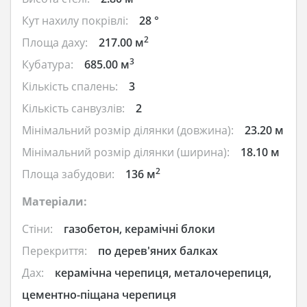
Кут нахилу покрівлі:
28 °
2
Площа даху:
217.00 м
3
Кубатура:
685.00 м
Кількість спалень:
3
Кількість санвузлів:
2
Мінімальний розмір ділянки (довжина):
23.20 м
Мінімальний розмір ділянки (ширина):
18.10 м
2
Площа забудови:
136 м
Матеріали:
Стіни:
газобетон, керамічні блоки
Перекриття:
по дерев'яних балках
Дах:
керамічна черепиця, металочерепиця,
цементно-піщана черепиця