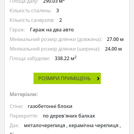
Площа даху:
290.03 м
Кількість спалень:
3
Кількість санвузлів:
2
Гараж:
Гараж на два авто
Мінімальний розмір ділянки (довжина):
27.00 м
Мінімальний розмір ділянки (ширина):
24.00 м
2
Площа забудови:
338.22 м
РОЗМІРИ ПРИМІЩЕНЬ
Матеріали:
Стіни:
газобетонні блоки
Перекриття:
по дерев'яних балках
Дах:
металочерепиця , керамічна черепиця ,