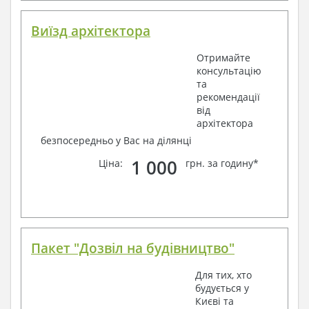
Виїзд архітектора
Отримайте
консультацію
та
рекомендації
від
архітектора
безпосередньо у Вас на ділянці
1 000
Ціна:
грн. за годину*
Пакет "Дозвіл на будівництво"
Для тих, хто
будується у
Києві та