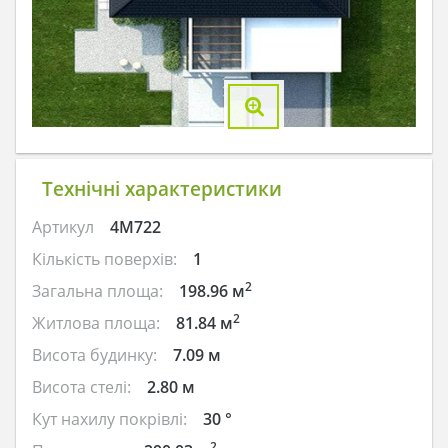
Технічні характеристики
Артикул
4M722
Кількість поверхів:
1
2
Загальна площа:
198.96 м
2
Житлова площа:
81.84 м
Висота будинку:
7.09 м
Висота стелі:
2.80 м
Кут нахилу покрівлі:
30 °
2