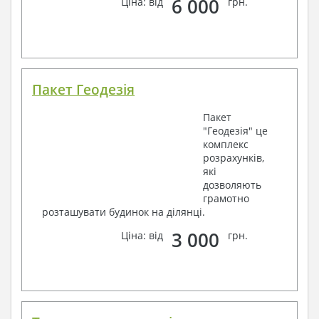
6 000
Ціна: від
грн.
Пакет Геодезія
Пакет
"Геодезія" це
комплекс
розрахунків,
які
дозволяють
грамотно
розташувати будинок на ділянці.
3 000
Ціна: від
грн.