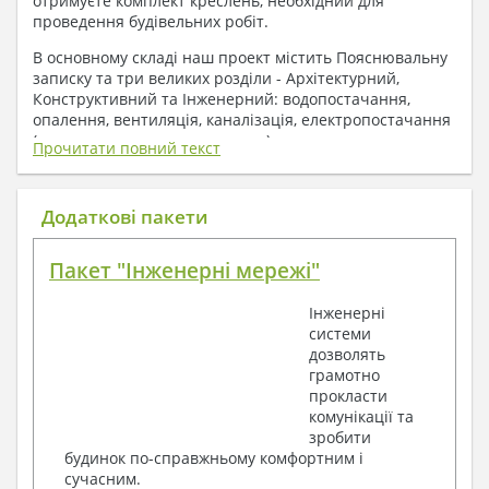
отримуєте комплект креслень, необхідний для
проведення будівельних робіт.
В основному складі наш проект містить Пояснювальну
записку та три великих розділи - Архітектурний,
Конструктивний та Інженерний: водопостачання,
опалення, вентиляція, каналізація, електропостачання
( купується за додаткову плату ).
Прочитати повний текст
1. До складу Архітектурного розділу
входять:
Додаткові пакети
Поверхові плани з експлікацією приміщень
Пакет "Інженерні мережі"
План покрівлі
Розрізи та склад конструкцій
Інженерні
Фасади з даними зовнішніх оздоблень
системи
Елементи прорізів – специфікація
дозволять
Дані перемичок – перетин та специфікація
грамотно
Експлікація підлог
прокласти
Обсяги основних будівельних матеріалів
комунікації та
Архітектурні вузли в конструкціях
зробити
2. До складу Конструктивного розділу
будинок по-справжньому комфортним і
сучасним.
входять: