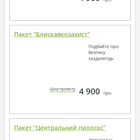
Пакет "Блискавкозахист"
Подбайте про
безпеку
заздалегідь
4 900
Ціна проекту
грн.
Пакет "Центральний пилосос"
Невід'ємна