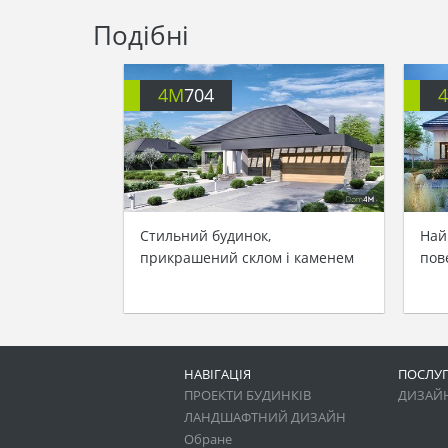
Подібні
4M
704
Стильний будинок,
Най
прикрашений склом і каменем
пов
НАВІГАЦІЯ
ПОСЛУ
ПРОЕКТИ БУДИНКІВ
ДИЗАЙН
ЛАНДШАФТНИЙ ДИЗАЙН
Обране