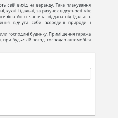
ть свій вихід на веранду. Таке планування
 кухні і їдальні, за рахунок відсутності між
ивіша його частина віддана під їдальню.
ення відчути себе всередині природи і
і сили господині будинку. Приміщення гаража
 при будь-якій погоді господар автомобіля