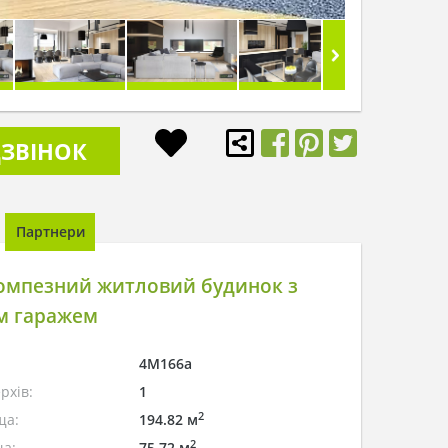
ЗВІНОК
Партнери
омпезний житловий будинок з
м гаражем
4M166a
рхів:
1
2
ща:
194.82 м
2
а:
75.72 м