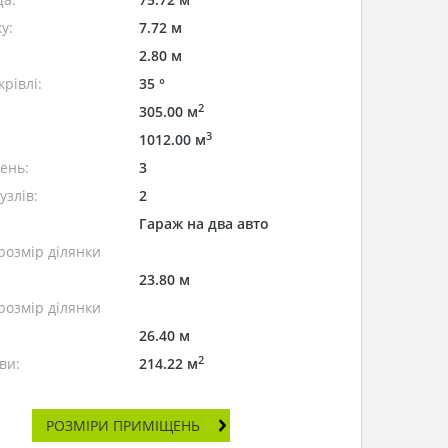
у:
7.72 м
2.80 м
рівлі:
35 °
2
305.00 м
3
1012.00 м
лень:
3
узлів:
2
Гараж на два авто
розмір ділянки
23.80 м
розмір ділянки
26.40 м
2
ви:
214.22 м
РОЗМІРИ ПРИМІЩЕНЬ