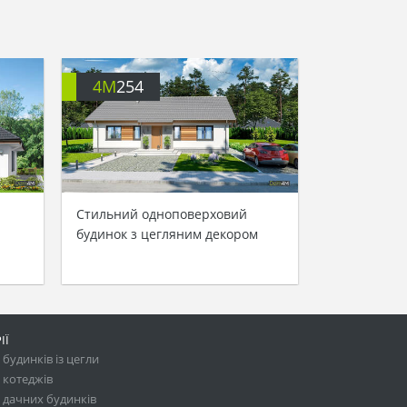
4M
254
Стильний одноповерховий
будинок з цегляним декором
ІЇ
будинків із цегли
 котеджів
 дачних будинків