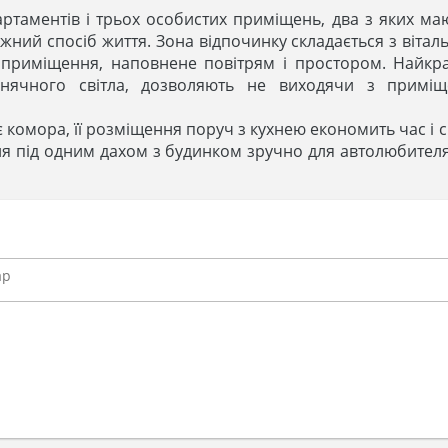
артаментів і трьох особистих приміщень, два з яких маю
ний спосіб життя. Зона відпочинку складається з вітальні,
приміщення, наповнене повітрям і простором. Найкрас
онячного світла, дозволяють не виходячи з приміщ
 є комора, її розміщення поруч з кухнею економить час 
я під одним дахом з будинком зручно для автолюбителя,