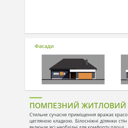
Фасади
ПОМПЕЗНИЙ ЖИТЛОВИЙ Б
Стильне сучасне приміщення вражає красою
цегляною кладкою. Білосніжні ділянки сті
включає всі необхідні для комфорту площі.