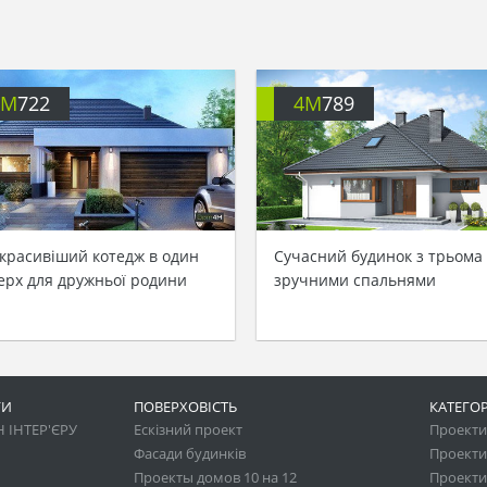
4M
722
4M
789
красивіший котедж в один
Сучасний будинок з трьома
ерх для дружньої родини
зручними спальнями
ГИ
ПОВЕРХОВІСТЬ
КАТЕГОР
 ІНТЕР'ЄРУ
Ескізний проект
Проекти 
Фасади будинків
Проекти
Проекты домов 10 на 12
Проекти