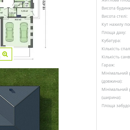
Висота будинк
Висота стелі:
Кут нахилу пок
Площа даху:
Кубатура:
Кількість спа
Кількість санв
Гараж:
Мінімальний 
(довжина):
Мінімальний 
(ширина):
Площа забудо