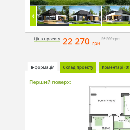
22 270
Ціна проекту
26 200
грн
грн
Інформація
Склад проекту
Коментарі (0)
Перший поверх: