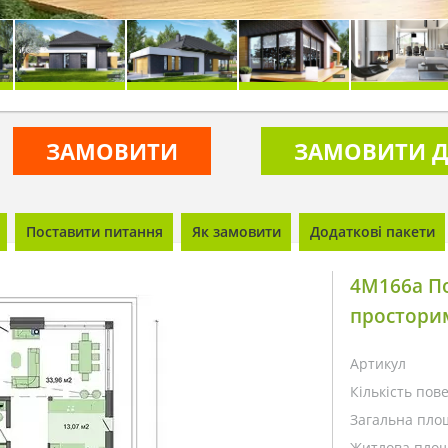
ЗАМОВИТИ
ЗАМОВИТИ Д
Поставити питання
Як замовити
Додаткові пакети
4M166a П
простори
Артикул
Кількість пове
Загальна пло
Житлова площ