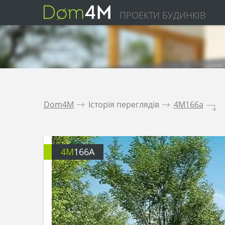
ПРОЕКТИ БУДИНКІВ
Dom4M
.
Історія переглядів
.
4M166a
.
4M
166A