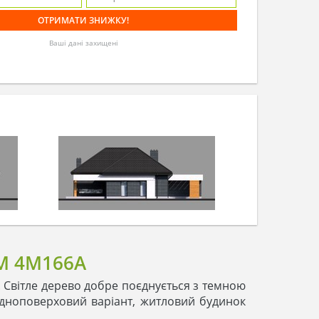
Ваші дані захищені
М 4M166A
 Світле дерево добре поєднується з темною
 одноповерховий варіант, житловий будинок