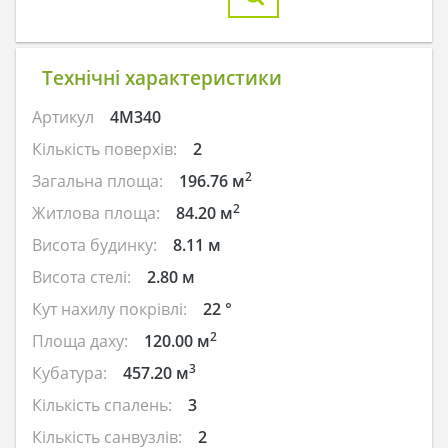
Технічні характеристики
Артикул
4M340
Кількість поверхів:
2
2
Загальна площа:
196.76 м
2
Житлова площа:
84.20 м
Висота будинку:
8.11 м
Висота стелі:
2.80 м
Кут нахилу покрівлі:
22 °
2
Площа даху:
120.00 м
3
Кубатура:
457.20 м
Кількість спалень:
3
Кількість санвузлів:
2