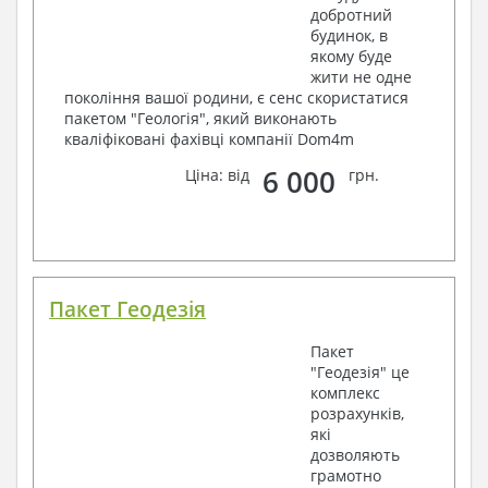
добротний
будинок, в
якому буде
жити не одне
покоління вашої родини, є сенс скористатися
пакетом "Геологія", який виконають
кваліфіковані фахівці компанії Dom4m
6 000
Ціна: від
грн.
Пакет Геодезія
Пакет
"Геодезія" це
комплекс
розрахунків,
які
дозволяють
грамотно