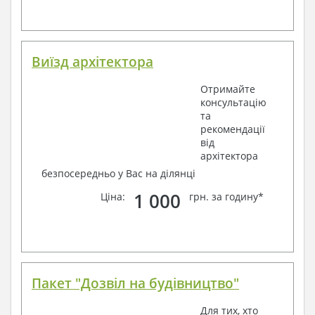
Виїзд архітектора
Отримайте
консультацію
та
рекомендації
від
архітектора
безпосередньо у Вас на ділянці
1 000
Ціна:
грн. за годину*
Пакет "Дозвіл на будівництво"
Для тих, хто