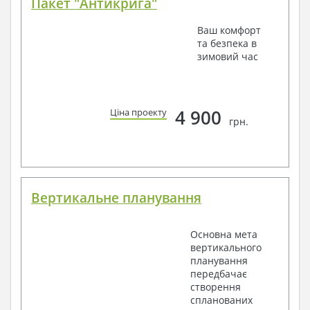
Пакет "Антикрига"
Ваш комфорт
та безпека в
зимовий час
4 900
Ціна проекту
грн.
Вертикальне планування
Основна мета
вертикального
планування
передбачає
створення
спланованих