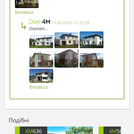
- Проходьте, - Арманда відчинила хвіртку.
Відповісти
- Але ж ви збиралися йти ...
↳
13.08.2020 15:33:58
- Пусте, - відповіла вона. - Рідко зустрінеш
Dom4m ,
людину, здатну зрозуміти красу так само, як і ти.
А будинок зовсім новий. Я дуже довго вибирала
проект, і зупинилася ось на цьому.
- І це виявилося козирним тузом, - сказав
художник. - До речі, моє ім'я - Фернандо.
- У такому разі, Фернандо, я пригощу вас чаєм, а
ви можете розташуватися он на тому стільці і
Відповісти
почати малювати, - привітно сказала Арманда і
зникла в будинку ...
Подібні
4M
636
4M
503