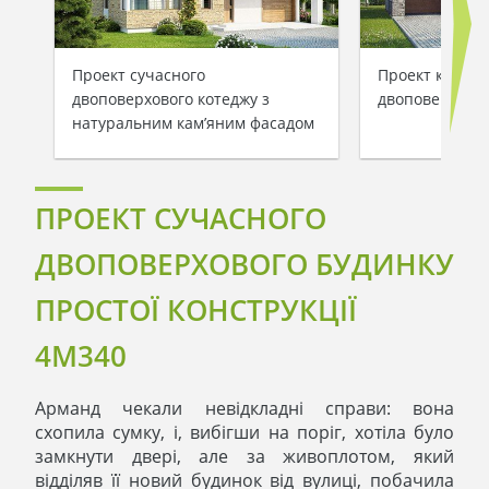
Проект сучасного
Проект класич
двоповерхового котеджу з
двоповерховог
натуральним кам’яним фасадом
ПРОЕКТ СУЧАСНОГО
ДВОПОВЕРХОВОГО БУДИНКУ
ПРОСТОЇ КОНСТРУКЦІЇ
4M340
Арманд чекали невідкладні справи: вона
схопила сумку, і, вибігши на поріг, хотіла було
замкнути двері, але за живоплотом, який
відділяв її новий будинок від вулиці, побачила