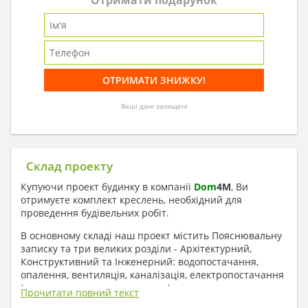
Ваші дані захищені
Склад проекту
Купуючи проект будинку в компанії
Dom
4
M
, Ви
отримуєте комплект креслень, необхідний для
проведення будівельних робіт.
В основному складі наш проект містить Пояснювальну
записку та три великих розділи - Архітектурний,
Конструктивний та Інженерний: водопостачання,
опалення, вентиляція, каналізація, електропостачання
( купується за додаткову плату ).
Прочитати повний текст