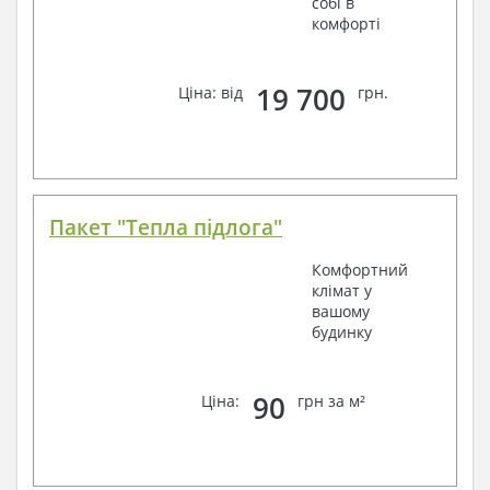
собі в
комфорті
19 700
Ціна: від
грн.
Пакет "Тепла підлога"
Комфортний
клімат у
вашому
будинку
90
Ціна:
грн за м²