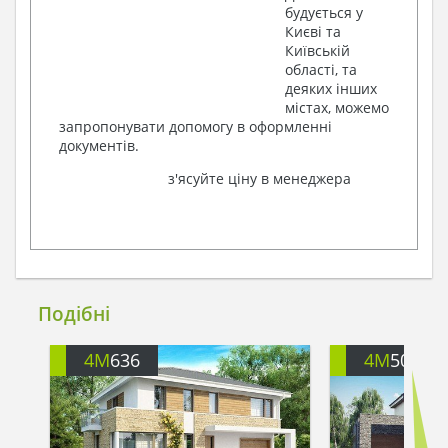
будується у
Києві та
Київській
області, та
деяких інших
містах, можемо
запропонувати допомогу в оформленні
документів.
з'ясуйте ціну в менеджера
Подібні
4M
636
4M
503