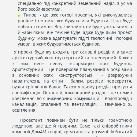
спеціально під конкретний земельний наділ, з усіма
його особливостями.
Типові - це вже готові проекти, які виконувались
раніше і по ним вже будувалися будинки. Ціна буде
набагато нижче. Він, звичайно, не буде унікальним, а
й «аби яким" він теж не буде, адже будь-який проект
будинку можна адаптувати під ті геологічні і погодні
умови, в яких будуватиметься будинок.
У проект будинку входять три основні розділи, а саме:
архітектурний, конструкторський та інженерний. Кожен
з них несе певну інформацію про будинок.
Архітектурний - це поверхове планування з розрізами
з основних осях, конструкторські - розрахунки
навантажень на стіни і балки, розрізи перекриття,
вузли кріплення балок. Також у цьому розділі присутня
специфікація. Останній, інженерний розділ - це схеми і
креслення всіх інженерних комунікацій: водопровід і
каналізація, опалення та вентиляція, і, звичайно ж,
освітлення.
Проектант повинен бути не тільки грамотною
людиною, але ще й творчим. Саме такі співробітники
компанії Дом4М творчі, креативні та розумні. Їх багатий