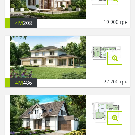
19 900
грн
4M
208
27 200
грн
4M
486