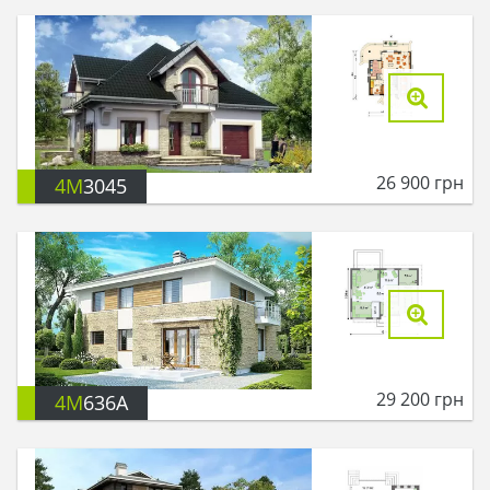
26 900
грн
4M
3045
29 200
грн
4M
636A