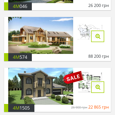
26 200
грн
4M
046
88 200
грн
4M
574
22 865
грн
4M
1505
26 900
грн