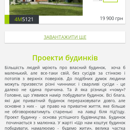
19 900
грн
4M
5121
ЗАВАНТАЖИТИ ЩЕ
Проекти будинків
Більшість людей мріють про власний будинок, хоча б
маленький, але все-таки свій, без сусідів за стінкою і
потопів з верхніх поверхів. До подібних думок людини
можуть призвести різні чинники: і сварливі сусіди - це
далеко не єдина причина. Та й яка різниця «чому»?
Головне, що з'явився намір побудувати будинок. Всі блага,
які дає приватний будинок перераховувати довго, але
основне з них - це право на приватне життя, яке більше
не обговорюватимуть старенькі на лавці біля під'їзду.
Проект будинку - основа успішного будівництва. Будинок
починається з малюнка. У жарті «Що нам коштує будинок
побудувати, намалюємо - будемо жити», велика частка