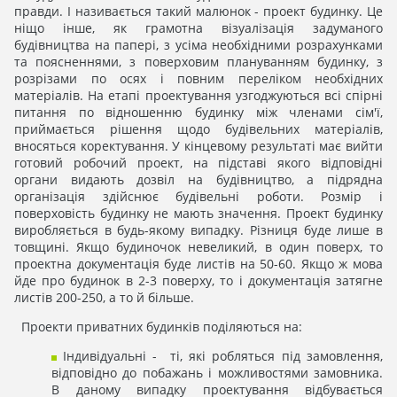
правди. І називається такий малюнок - проект будинку. Це
ніщо інше, як грамотна візуалізація задуманого
будівництва на папері, з усіма необхідними розрахунками
та поясненнями, з поверховим плануванням будинку, з
розрізами по осях і повним переліком необхідних
матеріалів. На етапі проектування узгоджуються всі спірні
питання по відношенню будинку між членами сім'ї,
приймається рішення щодо будівельних матеріалів,
вносяться коректування. У кінцевому результаті має вийти
готовий робочий проект, на підставі якого відповідні
органи видають дозвіл на будівництво, а підрядна
організація здійснює будівельні роботи. Розмір і
поверховість будинку не мають значення. Проект будинку
виробляється в будь-якому випадку. Різниця буде лише в
товщині. Якщо будиночок невеликий, в один поверх, то
проектна документація буде листів на 50-60. Якщо ж мова
йде про будинок в 2-3 поверху, то і документація затягне
листів 200-250, а то й більше.
Проекти приватних будинків поділяються на:
Індивідуальні - ті, які робляться під замовлення,
відповідно до побажань і можливостями замовника.
В даному випадку проектування відбувається