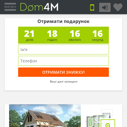
Отримати подарунок
21
18
16
15
днів
годин
хвилин
секунд
Ваші дані захищені