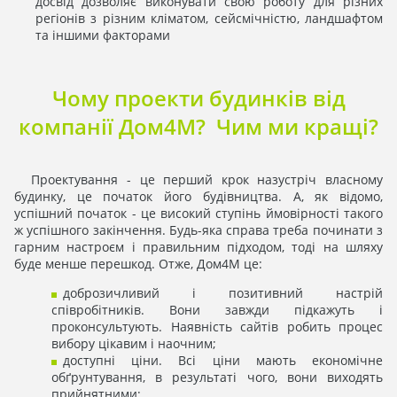
досвід дозволяє виконувати свою роботу для різних
регіонів з різним кліматом, сейсмічністю, ландшафтом
та іншими факторами
Чому проекти будинків від
компанії Дом4М? Чим ми кращі?
Проектування - це перший крок назустріч власному
будинку, це початок його будівництва. А, як відомо,
успішний початок - це високий ступінь ймовірності такого
ж успішного закінчення. Будь-яка справа треба починати з
гарним настроєм і правильним підходом, тоді на шляху
буде менше перешкод. Отже, Дом4М це:
доброзичливий і позитивний настрій
співробітників. Вони завжди підкажуть і
проконсультують. Наявність сайтів робить процес
вибору цікавим і наочним;
доступні ціни. Всі ціни мають економічне
обґрунтування, в результаті чого, вони виходять
прийнятними;