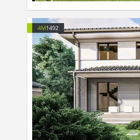
4M
1492