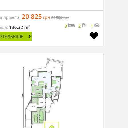
20 825
на проекта:
грн
24 500
грн
3
2
1
2
136.32 m
оща:
ДЕТАЛЬНІШЕ