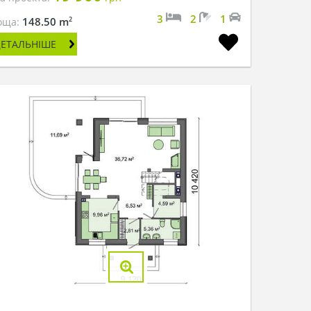
3
2
1
2
148.50 m
оща:
ДЕТАЛЬНІШЕ