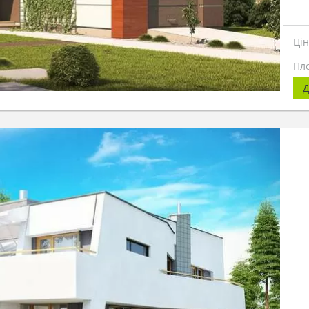
Ці
Пл