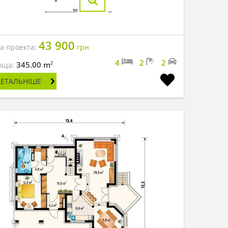
43 900
на проекта:
грн
4
2
2
2
345.00 m
оща:
ДЕТАЛЬНІШЕ