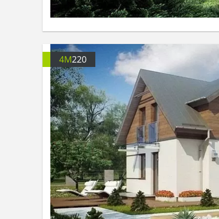
4M
220