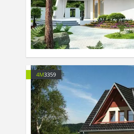
4M
3359