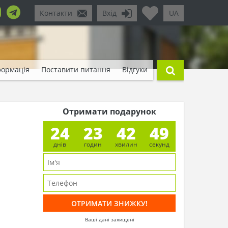
Контакти
Вхід
UA
формація
Поставити питання
Відгуки
Отримати подарунок
24
23
42
46
днів
годин
хвилин
секунд
Ваші дані захищені