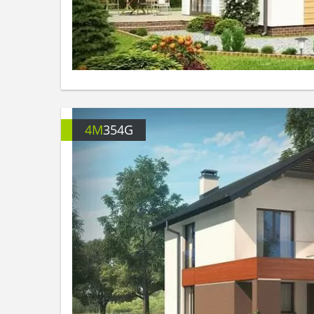
4M
354G