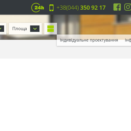
+38(044)
350 92 17
Площа
Індивідуальне проектування
Ін