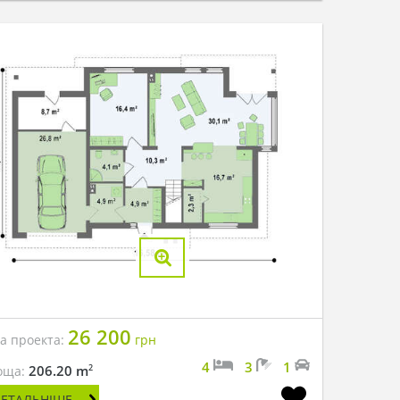
26 200
на проекта:
грн
4
3
1
2
206.20 m
оща:
ДЕТАЛЬНІШЕ