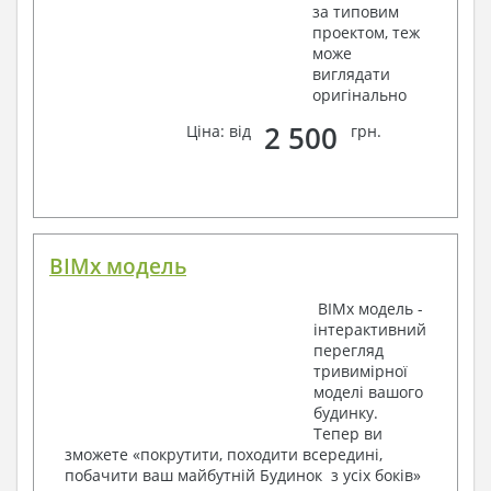
Відомості витрати сталі і бетону
за типовим
проектом, теж
3. Інженерний розділ (купується додатково
може
виглядати
за бажанням):
оригінально
Водопостачання і каналізація
2 500
Ціна: від
грн.
Умовні позначення із загальними даними
Система водопостачання і каналізації
Вузли й специфікація матеріалів
Опалення, вентиляція
Умовні позначення із загальними даними
BIMx модель
Система опалення
Система вентиляції
BIMx модель -
Специфікація матеріалів
інтерактивний
Електротехнічні рішення:
перегляд
тривимірної
Умовні позначення та загальні дані
моделі вашого
Принципова схема ВРУ
будинку.
План мереж освітлення, план силових мереж
Тепер ви
Схема системи рівняння потенціалів
зможете «покрутити, походити всередині,
Схема повторного контуру заземлення
побачити ваш майбутній Будинок з усіх боків»
Специфікація матеріалів