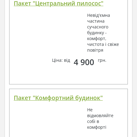
Пакет "Центральний пилосос"
Невід'ємна
частина
сучасного
будинку -
комфорт,
чистота і свіже
повітря
4 900
Ціна: від
грн.
Пакет "Комфортний будинок"
Не
відмовляйте
собі в
комфорті