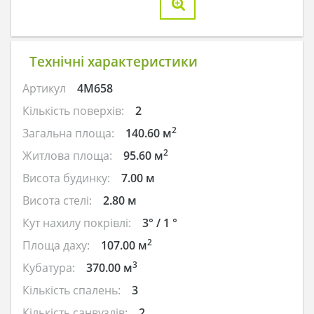
Технічні характеристики
Артикул
4M658
Кількість поверхів:
2
2
Загальна площа:
140.60 м
2
Житлова площа:
95.60 м
Висота будинку:
7.00 м
Висота стелі:
2.80 м
Кут нахилу покрівлі:
3° / 1 °
2
Площа даху:
107.00 м
3
Кубатура:
370.00 м
Кількість спалень:
3
Кількість санвузлів:
2