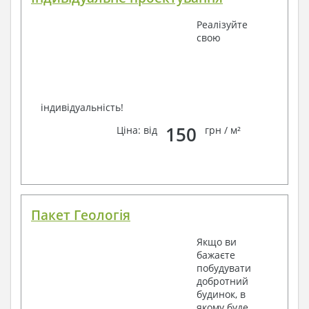
Реалізуйте
свою
індивідуальність!
150
Ціна: від
грн / м²
Пакет Геологія
Якщо ви
бажаєте
побудувати
добротний
будинок, в
якому буде