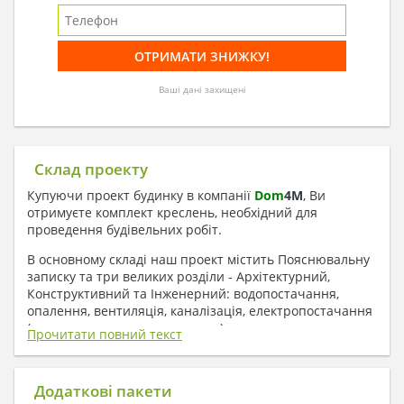
Ваші дані захищені
Склад проекту
Купуючи проект будинку в компанії
Dom
4
M
, Ви
отримуєте комплект креслень, необхідний для
проведення будівельних робіт.
В основному складі наш проект містить Пояснювальну
записку та три великих розділи - Архітектурний,
Конструктивний та Інженерний: водопостачання,
опалення, вентиляція, каналізація, електропостачання
( купується за додаткову плату ).
Прочитати повний текст
1. До складу Архітектурного розділу
входять:
Додаткові пакети