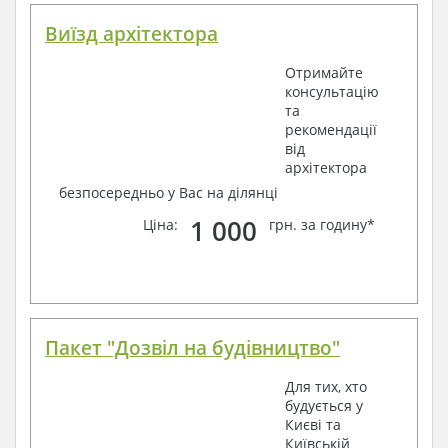
Виїзд архітектора
Отримайте
консультацію
та
рекомендації
від
архітектора
безпосередньо у Вас на ділянці
1 000
Ціна:
грн. за годину*
Пакет "Дозвіл на будівництво"
Для тих, хто
будується у
Києві та
Київській