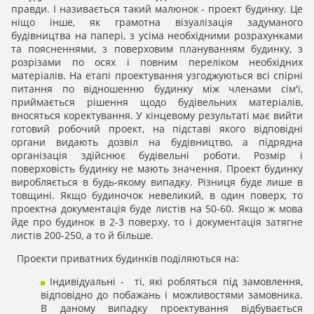
правди. І називається такий малюнок - проект будинку. Це
ніщо інше, як грамотна візуалізація задуманого
будівництва на папері, з усіма необхідними розрахунками
та поясненнями, з поверховим плануванням будинку, з
розрізами по осях і повним переліком необхідних
матеріалів. На етапі проектування узгоджуються всі спірні
питання по відношенню будинку між членами сім'ї,
приймається рішення щодо будівельних матеріалів,
вносяться коректування. У кінцевому результаті має вийти
готовий робочий проект, на підставі якого відповідні
органи видають дозвіл на будівництво, а підрядна
організація здійснює будівельні роботи. Розмір і
поверховість будинку не мають значення. Проект будинку
виробляється в будь-якому випадку. Різниця буде лише в
товщині. Якщо будиночок невеликий, в один поверх, то
проектна документація буде листів на 50-60. Якщо ж мова
йде про будинок в 2-3 поверху, то і документація затягне
листів 200-250, а то й більше.
Проекти приватних будинків поділяються на:
Індивідуальні - ті, які робляться під замовлення,
відповідно до побажань і можливостями замовника.
В даному випадку проектування відбувається