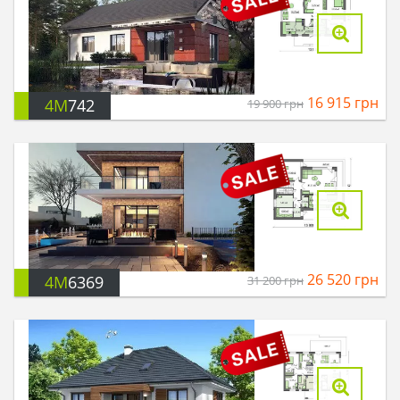
16 915
грн
4M
742
19 900
грн
26 520
грн
4M
6369
31 200
грн