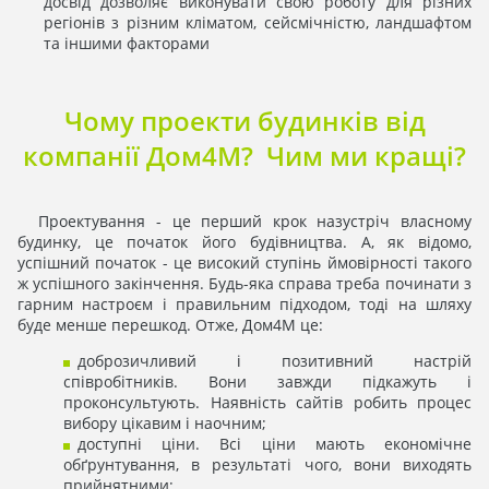
досвід дозволяє виконувати свою роботу для різних
регіонів з різним кліматом, сейсмічністю, ландшафтом
та іншими факторами
Чому проекти будинків від
компанії Дом4М? Чим ми кращі?
Проектування - це перший крок назустріч власному
будинку, це початок його будівництва. А, як відомо,
успішний початок - це високий ступінь ймовірності такого
ж успішного закінчення. Будь-яка справа треба починати з
гарним настроєм і правильним підходом, тоді на шляху
буде менше перешкод. Отже, Дом4М це:
доброзичливий і позитивний настрій
співробітників. Вони завжди підкажуть і
проконсультують. Наявність сайтів робить процес
вибору цікавим і наочним;
доступні ціни. Всі ціни мають економічне
обґрунтування, в результаті чого, вони виходять
прийнятними;