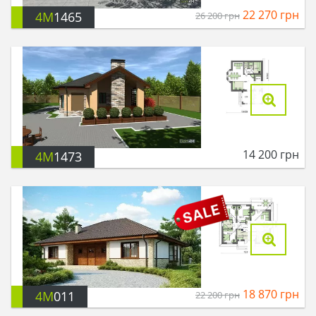
22 270
грн
4M
1465
26 200
грн
14 200
грн
4M
1473
18 870
грн
4M
011
22 200
грн