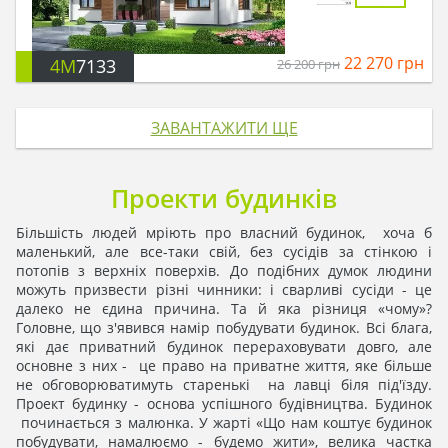
22 270
грн
4M
7133
26 200
грн
ЗАВАНТАЖИТИ ЩЕ
Проекти будинків
Більшість людей мріють про власний будинок, хоча б
маленький, але все-таки свій, без сусідів за стінкою і
потопів з верхніх поверхів. До подібних думок людини
можуть призвести різні чинники: і сварливі сусіди - це
далеко не єдина причина. Та й яка різниця «чому»?
Головне, що з'явився намір побудувати будинок. Всі блага,
які дає приватний будинок перераховувати довго, але
основне з них - це право на приватне життя, яке більше
не обговорюватимуть старенькі на лавці біля під'їзду.
Проект будинку - основа успішного будівництва. Будинок
починається з малюнка. У жарті «Що нам коштує будинок
побудувати, намалюємо - будемо жити», велика частка