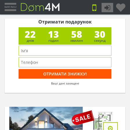
Отримати подарунок
22
13
58
29
днів
годин
хвилин
секунд
Ваші дані захищені