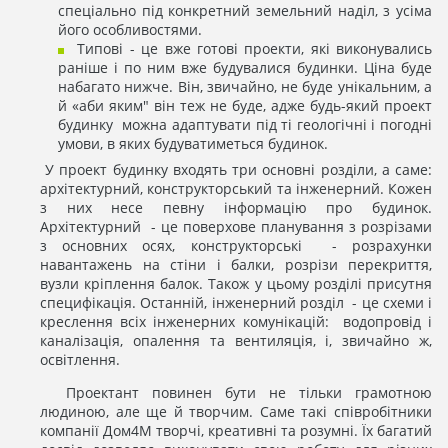
спеціально під конкретний земельний наділ, з усіма
його особливостями.
Типові - це вже готові проекти, які виконувались
раніше і по ним вже будувалися будинки. Ціна буде
набагато нижче. Він, звичайно, не буде унікальним, а
й «аби яким" він теж не буде, адже будь-який проект
будинку можна адаптувати під ті геологічні і погодні
умови, в яких будуватиметься будинок.
У проект будинку входять три основні розділи, а саме:
архітектурний, конструкторський та інженерний. Кожен
з них несе певну інформацію про будинок.
Архітектурний - це поверхове планування з розрізами
з основних осях, конструкторські - розрахунки
навантажень на стіни і балки, розрізи перекриття,
вузли кріплення балок. Також у цьому розділі присутня
специфікація. Останній, інженерний розділ - це схеми і
креслення всіх інженерних комунікацій: водопровід і
каналізація, опалення та вентиляція, і, звичайно ж,
освітлення.
Проектант повинен бути не тільки грамотною
людиною, але ще й творчим. Саме такі співробітники
компанії Дом4М творчі, креативні та розумні. Їх багатий