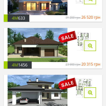
26 520
грн
4M
633
31 200
грн
20 315
грн
4M
1456
23 900
грн