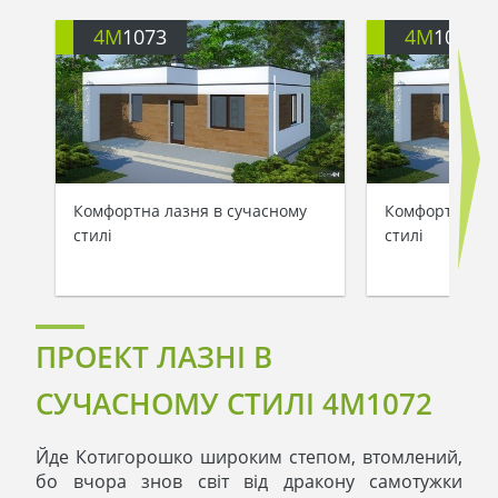
4M
1073
4M
1073
Комфортна лазня в сучасному
Комфортна лаз
стилі
стилі
ПРОЕКТ ЛАЗНІ В
СУЧАСНОМУ СТИЛІ 4M1072
Йде Котигорошко широким степом, втомлений,
бо вчора знов світ від дракону самотужки