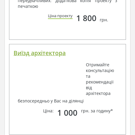
передбачливих: додаткова копія проекту з
печаткою
1 800
Ціна проекту
грн.
Виїзд архітектора
Отримайте
консультацію
та
рекомендації
від
архітектора
безпосередньо у Вас на ділянці
1 000
Ціна:
грн. за годину*