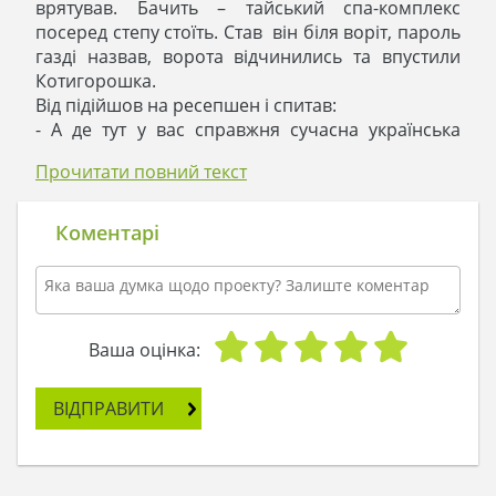
врятував. Бачить – тайський спа-комплекс
посеред степу стоїть. Став він біля воріт, пароль
газді назвав, ворота відчинились та впустили
Котигорошка.
Від підійшов на ресепшен і спитав:
- А де тут у вас справжня сучасна українська
лазня? Щоб було де здоров'я богатирське
Прочитати повний текст
відновити, сала нарізати та за столом файно
посидіти?
Молода дівчина лише очі сором'язливо додолу
Коментарі
опустила, віночок поправила та схвильовано
прошепотіла:
- Нема на території комплексу лазні…
- Оце так! - у Котигорошка аж булава опустилась,
- тоді доведеться побудувати її!
Ваша оцінка:
Кинув на плечі керамічні блоки та лопату й
гайда на задній двір. Там Котигорошко й
ВІДПРАВИТИ
збудував лазню з гостинною кімнатою та
кухонькою, щоб було де узвар скуштувати.
Дівчина ту красу побачила, затріпотіла й
відповіла: