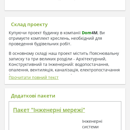
Склад проекту
Купуючи проект будинку в компанії
Dom
4
M
, Ви
отримуєте комплект креслень, необхідний для
проведення будівельних робіт.
В основному складі наш проект містить Пояснювальну
записку та три великих розділи - Архітектурний,
Конструктивний та Інженерний: водопостачання,
опалення, вентиляція, каналізація, електропостачання
( купується за додаткову плату ).
Прочитати повний текст
1. До складу Архітектурного розділу
входять:
Додаткові пакети
Поверхові плани з експлікацією приміщень
Пакет "Інженерні мережі"
План покрівлі
Розрізи та склад конструкцій
Інженерні
Фасади з даними зовнішніх оздоблень
системи
Елементи прорізів – специфікація