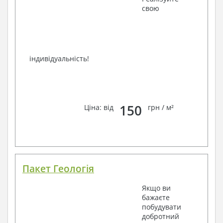
свою
індивідуальність!
150
Ціна: від
грн / м²
Пакет Геологія
Якщо ви
бажаєте
побудувати
добротний