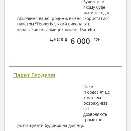
будинок, в
якому буде
жити не одне
покоління вашої родини, є сенс скористатися
пакетом "Геологія", який виконають
кваліфіковані фахівці компанії Dom4m
6 000
Ціна: від
грн.
Пакет Геодезія
Пакет
"Геодезія" це
комплекс
розрахунків,
які
дозволяють
грамотно
розташувати будинок на ділянці.