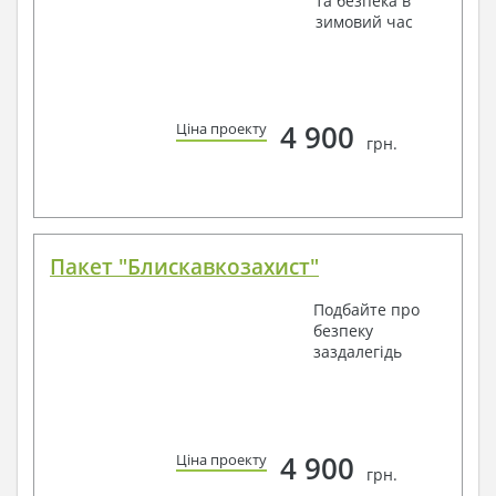
та безпека в
зимовий час
4 900
Ціна проекту
грн.
Пакет "Блискавкозахист"
Подбайте про
безпеку
заздалегідь
4 900
Ціна проекту
грн.