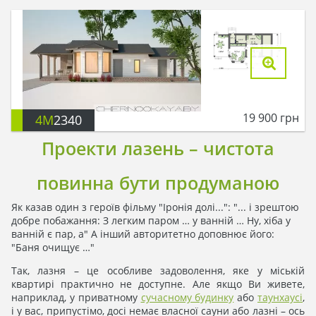
19 900
грн
4M
2340
Проекти лазень – чистота
повинна бути продуманою
Як казав один з героїв фільму "Іронія долі...": "... і зрештою
добре побажання: З легким паром … у ванній … Ну, хіба у
ванній є пар, а" А інший авторитетно доповнює його:
"Баня очищує …"
Так, лазня – це особливе задоволення, яке у міській
квартирі практично не доступне. Але якщо Ви живете,
наприклад, у приватному
сучасному будинку
або
таунхаусі
,
і у вас, припустімо, досі немає власної сауни або лазні – ось