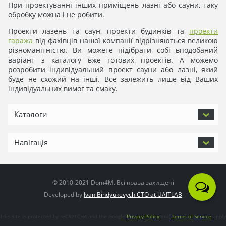
При проектуванні інших приміщень лазні або сауни, таку
обробку можна і не робити.
Проекти лазень та саун, проекти будинків та
проекти
гаража
від фахівців нашої компанії відрізняються великою
різноманітністю. Ви можете підібрати собі вподобаний
варіант з каталогу вже готових проектів. А можемо
розробити індивідуальний проект сауни або лазні, який
буде не схожий на інші. Все залежить лише від Ваших
індивідуальних вимог та смаку.
Каталоги
Навігація
© 2010-2021 Dom4M. Всі права захищені
Developed by
Ivan Bindyukevych CTO at UAITLAB
This site is protected by reCAPTCHA and the Google
Privacy Policy
and
Terms of Service
apply