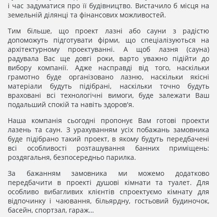
і час задуматися про її будівництво. Вистачило б місця на
земельній ділянці та фінансових можливостей.
Тим більше, що проект лазні або сауни з радістю
допоможуть підготувати фірми, що спеціалізуються на
архітектурному проектуванні. А щоб лазня (сауна)
радувала Вас ще довгі роки, варто уважно підійти до
вибору компанії. Адже насправді від того, наскільки
грамотно буде організовано лазню, наскільки якісні
матеріали будуть підібрані, наскільки точно будуть
враховані всі технологічні вимоги, буде залежати Ваш
подальший спокій та навіть здоров'я.
Наша компанія сьогодні пропонує Вам готові проекти
лазень та саун. З урахуванням усіх побажань замовника
буде підібрано такий проект, в якому будуть передбачені
всі особливості розташування банних приміщень:
роздягальня, безпосередньо парилка.
За бажанням замовника ми можемо додатково
передбачити в проекті душові кімнати та туалет. Для
особливо вибагливих клієнтів спроектуємо кімнату для
відпочинку і чаювання, більярдну, гостьовий будиночок,
басейн, спортзал, гараж…