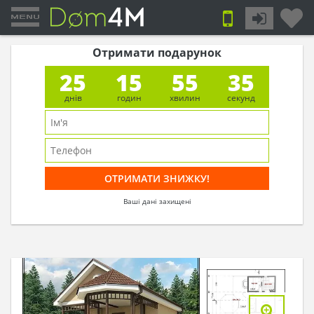
Отримати подарунок
25
15
55
35
днів
годин
хвилин
секунд
Ваші дані захищені