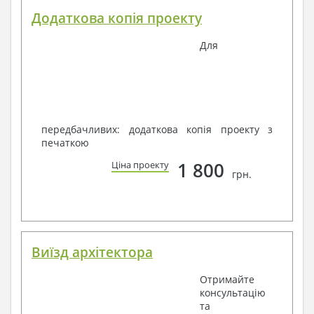
Додаткова копія проекту
Для
передбачливих: додаткова копія проекту з
печаткою
1 800
Ціна проекту
грн.
Виїзд архітектора
Отримайте
консультацію
та