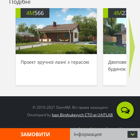
Подібні
4M
566
4M
2336
Проект зручної лазні з терасою
Двоповерхови
будинок незви
© 2010-2021 Dom4M. Всі права захищені
Developed by
Ivan Bindyukevych CTO at UAITLAB
This site is protected by reCAPTCHA and the Google
Privacy Policy
and
Terms of Service
apply
ЗАМОВИТИ
Інформация