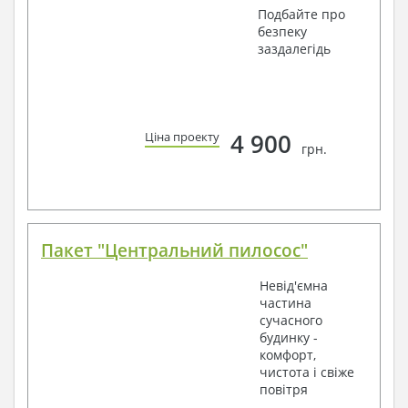
Подбайте про
безпеку
заздалегідь
4 900
Ціна проекту
грн.
Пакет "Центральний пилосос"
Невід'ємна
частина
сучасного
будинку -
комфорт,
чистота і свіже
повітря