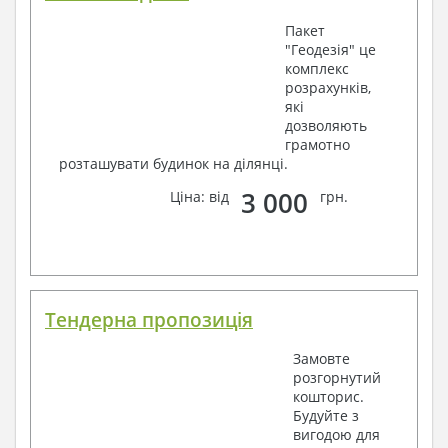
Пакет
"Геодезія" це
комплекс
розрахунків,
які
дозволяють
грамотно
розташувати будинок на ділянці.
3 000
Ціна: від
грн.
Тендерна пропозиція
Замовте
розгорнутий
кошторис.
Будуйте з
вигодою для