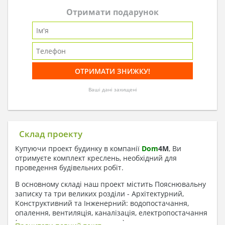
Отримати подарунок
Ваші дані захищені
Склад проекту
Купуючи проект будинку в компанії
Dom
4
M
, Ви
отримуєте комплект креслень, необхідний для
проведення будівельних робіт.
В основному складі наш проект містить Пояснювальну
записку та три великих розділи - Архітектурний,
Конструктивний та Інженерний: водопостачання,
опалення, вентиляція, каналізація, електропостачання
( купується за додаткову плату ).