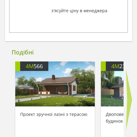
з'ясуйте ціну в менеджера
Подібні
4M
566
4M
2336
Проект зручної лазні з терасою
Двоповерхови
будинок незви