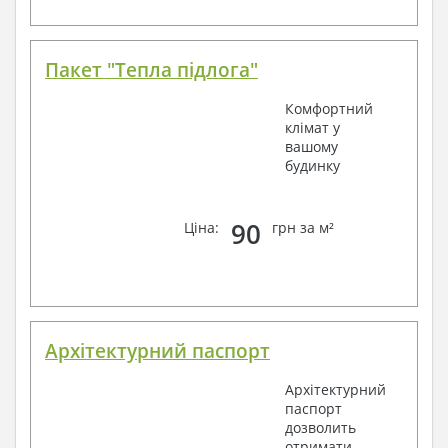
Пакет "Тепла підлога"
Комфортний
клімат у
вашому
будинку
90
Ціна:
грн за м²
Архітектурний паспорт
Архітектурний
паспорт
дозволить
отримати