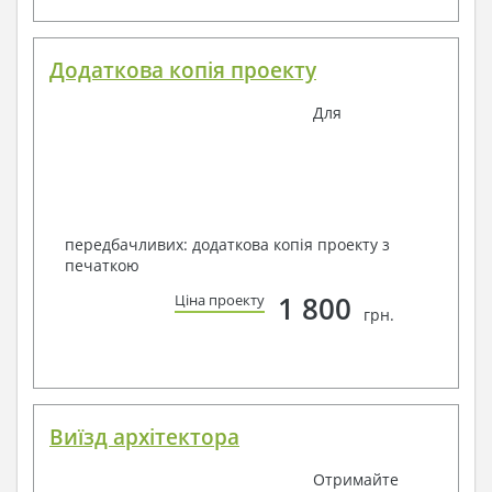
Додаткова копія проекту
Для
передбачливих: додаткова копія проекту з
печаткою
1 800
Ціна проекту
грн.
Виїзд архітектора
Отримайте