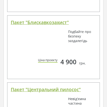
Пакет "Блискавкозахист"
Подбайте про
безпеку
заздалегідь
4 900
Ціна проекту
грн.
Пакет "Центральний пилосос"
Невід'ємна
частина