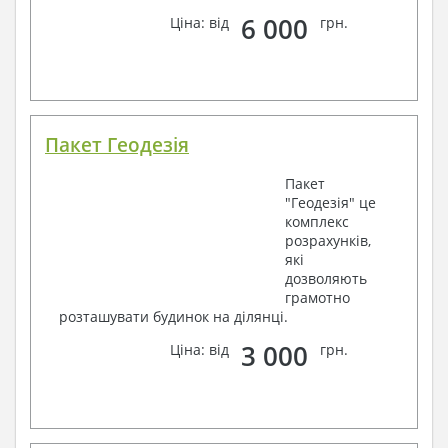
6 000
Ціна: від
грн.
Пакет Геодезія
Пакет
"Геодезія" це
комплекс
розрахунків,
які
дозволяють
грамотно
розташувати будинок на ділянці.
3 000
Ціна: від
грн.