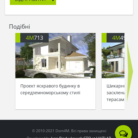
Подібні
4M
713
4M
499
Проект яскравого будинку в
Шикарний буди
середземноморському стилі
заскленими ба
терасами
© 2010-2021 Dom4M. Всі права захищені