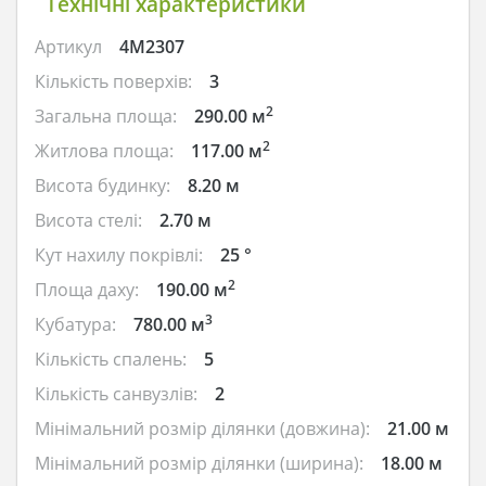
Технічні характеристики
Артикул
4M2307
Кількість поверхів:
3
2
Загальна площа:
290.00 м
2
Житлова площа:
117.00 м
Висота будинку:
8.20 м
Висота стелі:
2.70 м
Кут нахилу покрівлі:
25 °
2
Площа даху:
190.00 м
3
Кубатура:
780.00 м
Кількість спалень:
5
Кількість санвузлів:
2
Мінімальний розмір ділянки (довжина):
21.00 м
Мінімальний розмір ділянки (ширина):
18.00 м