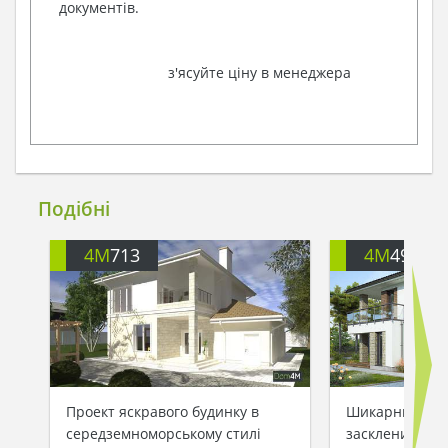
документів.
з'ясуйте ціну в менеджера
Подібні
4M
713
4M
499
Проект яскравого будинку в
Шикарний буди
середземноморському стилі
заскленими ба