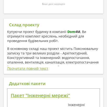
Ваші дані захищені
Склад проекту
Купуючи проект будинку в компанії
Dom
4
M
, Ви
отримуєте комплект креслень, необхідний для
проведення будівельних робіт.
В основному складі наш проект містить Пояснювальну
записку та три великих розділи - Архітектурний,
Конструктивний та Інженерний: водопостачання,
опалення, вентиляція, каналізація, електропостачання
( купується за додаткову плату ).
Прочитати повний текст
1. До складу Архітектурного розділу
входять:
Додаткові пакети
Поверхові плани з експлікацією приміщень
Пакет "Інженерні мережі"
План покрівлі
Розрізи та склад конструкцій
Інженерні
Фасади з даними зовнішніх оздоблень