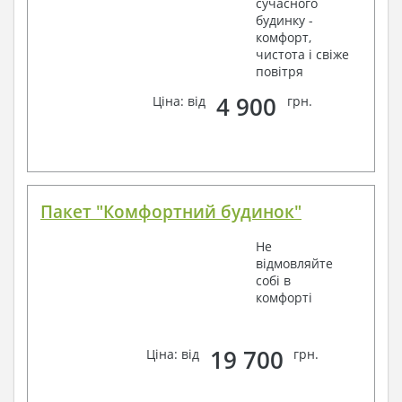
сучасного
будинку -
комфорт,
чистота і свіже
повітря
4 900
Ціна: від
грн.
Пакет "Комфортний будинок"
Не
відмовляйте
собі в
комфорті
19 700
Ціна: від
грн.