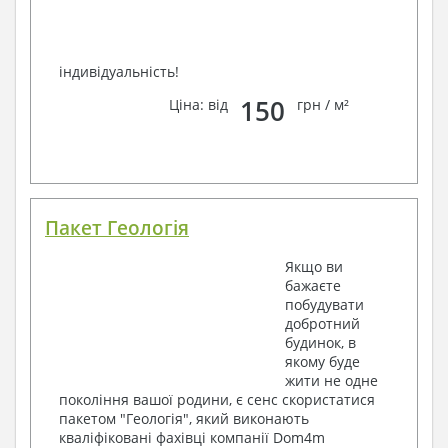
індивідуальність!
150
Ціна: від
грн / м²
Пакет Геологія
Якщо ви
бажаєте
побудувати
добротний
будинок, в
якому буде
жити не одне
покоління вашої родини, є сенс скористатися
пакетом "Геологія", який виконають
кваліфіковані фахівці компанії Dom4m