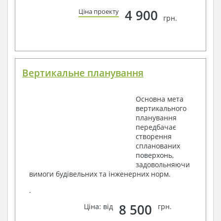
4 900
Ціна проекту
грн.
Вертикальне планування
Основна мета
вертикального
планування
передбачає
створення
спланованих
поверхонь,
задовольняючи
вимоги будівельних та інженерних норм.
.
8 500
Ціна: від
грн.