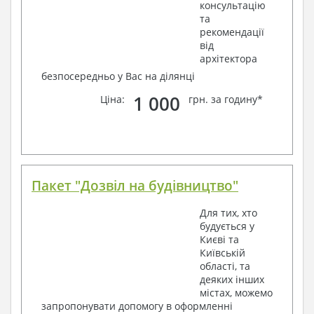
консультацію
та
рекомендації
від
архітектора
безпосередньо у Вас на ділянці
1 000
Ціна:
грн. за годину*
Пакет "Дозвіл на будівництво"
Для тих, хто
будується у
Києві та
Київській
області, та
деяких інших
містах, можемо
запропонувати допомогу в оформленні