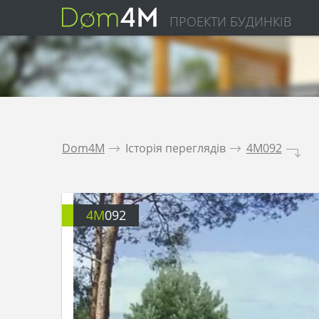
ПРОЕКТИ БУДИНКІВ
Dom4M
.
Історія переглядів
.
4M092
.
4M
092