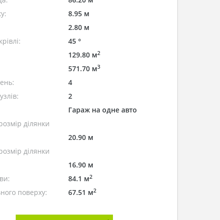
у:
8.95 м
2.80 м
рівлі:
45 °
2
129.80 м
3
571.70 м
лень:
4
узлів:
2
Гараж на одне авто
розмір ділянки
20.90 м
розмір ділянки
16.90 м
2
ви:
84.1 м
2
ного поверху:
67.51 м