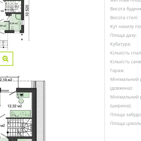
Висота будинк
Висота стелі:
Кут нахилу пок
Площа даху:
Кубатура:
Кількість спа
Кількість санв
Гараж:
Мінімальний 
(довжина):
Мінімальний 
(ширина):
Площа забудо
Площа цоколь