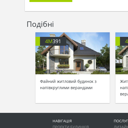
Подібні
4M
391
Файний житловий будинок з
Жит
напівкруглими верандами
нап
вер
НАВІГАЦІЯ
ПОСЛУ
ПРОЕКТИ БУДИНКІВ
ДИЗАЙН