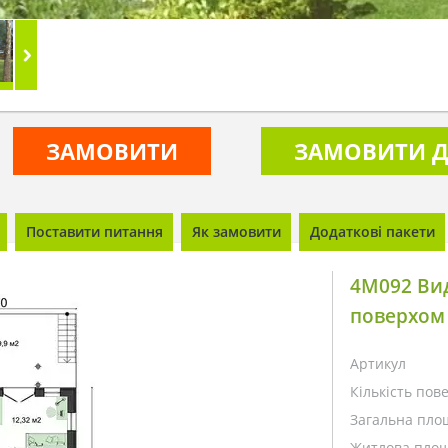
ЗАМОВИТИ
ЗАМОВИТИ Д
Поставити питання
Як замовити
Додаткові пакети
4M092 Ви
поверхом
Артикул
Кількість пове
Загальна пло
Житлова площ