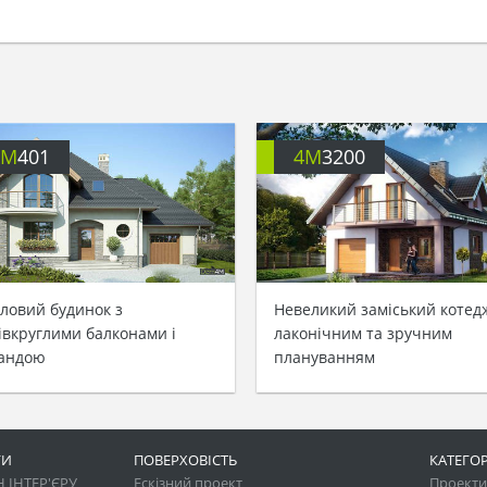
4M
401
4M
3200
ловий будинок з
Невеликий заміський котед
івкруглими балконами і
лаконічним та зручним
андою
плануванням
ГИ
ПОВЕРХОВІСТЬ
КАТЕГОР
 ІНТЕР'ЄРУ
Ескізний проект
Проекти 