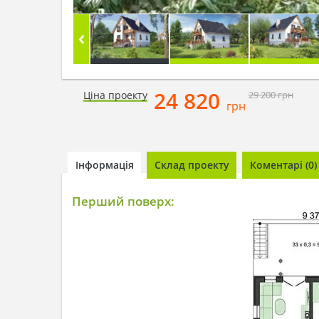
24 820
Ціна проекту
29 200
грн
грн
Інформація
Склад проекту
Коментарі (0)
Перший поверх: