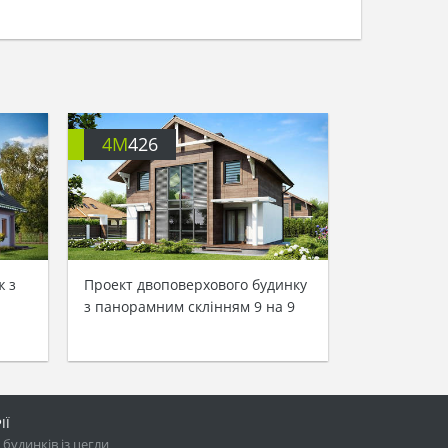
4M
426
ж з
Проект двоповерхового будинку
з панорамним склінням 9 на 9
ІЇ
будинків із цегли