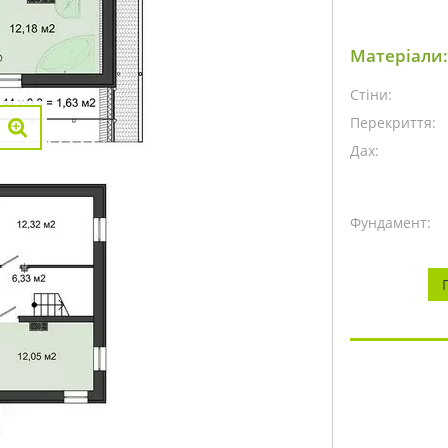
Матеріали:
Стіни:
Перекриття:
Дах:
Фундамент: