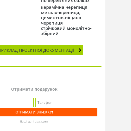
по дерев'яних балках
керамічна черепиця,
металочерепиця,
цементно-піщана
черепиця
стрічковий монолітно-
збірний
ПРИКЛАД ПРОЕКТНОЇ ДОКУМЕНТАЦІЇ
Отримати подарунок
Ваші дані захищені