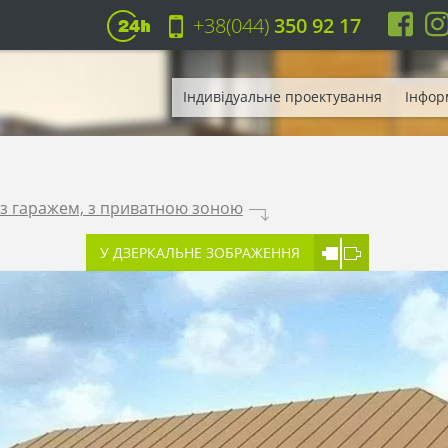
+38(044)
350 92 17
Індивідуальне проектування
Інфор
з гаражем, з приватною зоною
.
У ДЗЕРКАЛЬНЕ ЗОБРАЖЕННЯ