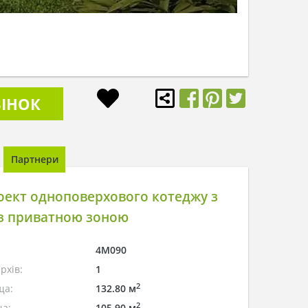
ІНОК
Партнери
ект одноповерхового котеджу з
 з приватною зоною
4M090
рхів:
1
2
ща:
132.80 м
2
а:
105.90 м