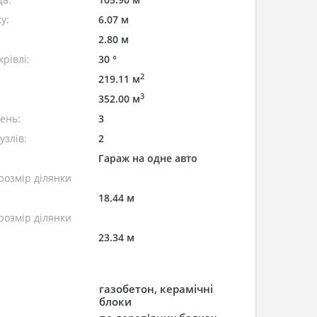
у:
6.07 м
2.80 м
рівлі:
30 °
2
219.11 м
3
352.00 м
лень:
3
узлів:
2
Гараж на одне авто
розмір ділянки
18.44 м
розмір ділянки
23.34 м
газобетон, керамічні
блоки