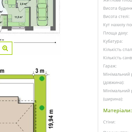
Висота будинк
Висота стелі:
Кут нахилу пок
Площа даху:
Кубатура:
Кількість спа
Кількість санв
Гараж:
Мінімальний 
(довжина):
Мінімальний 
(ширина):
Матеріали:
Стіни: