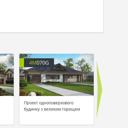
4M
070G
4M
090
Проект одноповерхового
Версія одно
будинку з великим горищем
4M090 з пе