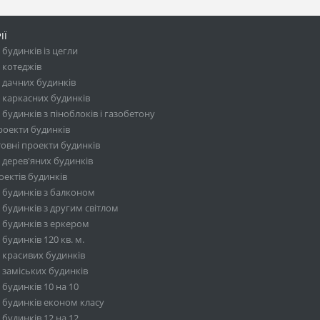
ІЇ
будинків із цегли
 котеджів
 дачних будинків
 каркасних будинків
будинків з піноблоків і газобетону
роекти будинків
овні проекти будинків
 дерев'яних будинків
ектів будинків
 будинків з балконом
будинків з другим світлом
 будинків з еркером
будинків 120 кв. м.
 красивих будинків
 заміських будинків
будинків 10 на 10
 будинків економ класу
будинків 12 на 12