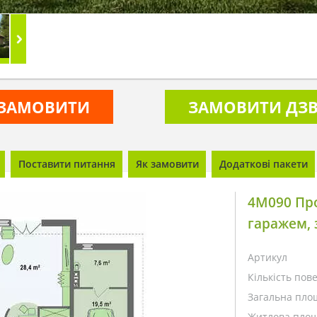
ЗАМОВИТИ
ЗАМОВИТИ ДЗВ
Поставити питання
Як замовити
Додаткові пакети
4M090 Про
гаражем,
Артикул
Кількість пове
Загальна пло
Житлова площ