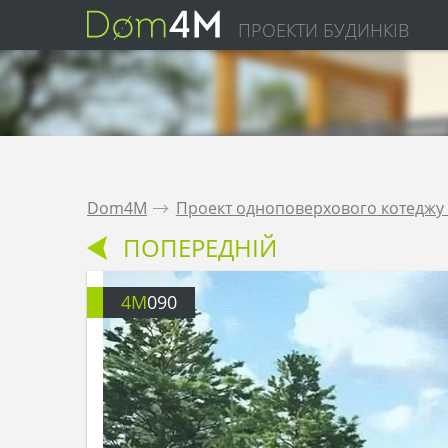
ПРОЕКТИ БУДИНКІВ
Dom4M
.
Проект одноповерхового котеджу 
ПОПЕРЕДНІЙ
4M
090