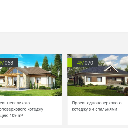
4M
068
4M
070
ект невеликого
Проект одноповерхового
оповерхового котеджу
котеджу з 4 спальнями
щею 109 m²