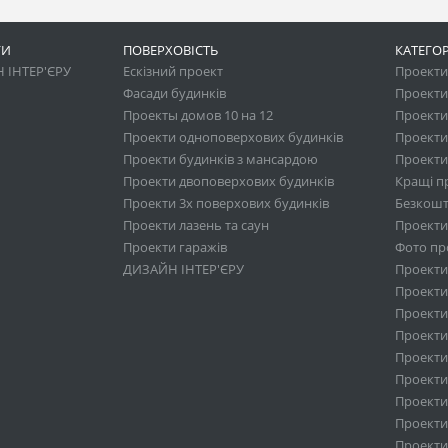
ГИ
ПОВЕРХОВІСТЬ
КАТЕГОР
 ІНТЕР'ЄРУ
Ескізний проект
Проекти 
Фасади будинків
Проекти
Проекты домов 10 на 12
Проекти
Проекти одноповерхових будинків
Проекти
Проекти будинків з мансардою
Проекти 
Проекти двоповерхових будинків
Кращі п
Проекти 3х поверхових будинків
Безкошт
Проекти лазень та саун
Проекти
Проекти гаражів
Фото про
ДИЗАЙН ІНТЕР'ЄРУ
Проекти
Проекти 
Проекти
Проекти 
Проекти
Проекти
Проекти 
Проекти
Проекти 