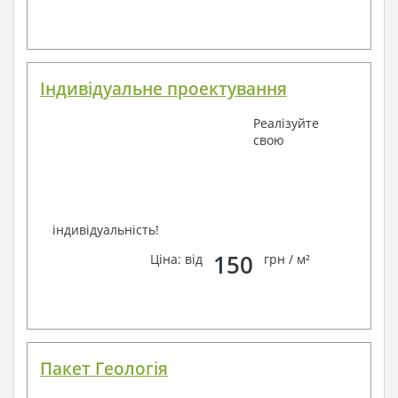
телефон –
наші контакти
.
Завжди раді Вам допомогти!
Індивідуальне проектування
Реалізуйте
свою
індивідуальність!
150
Ціна: від
грн / м²
Пакет Геологія