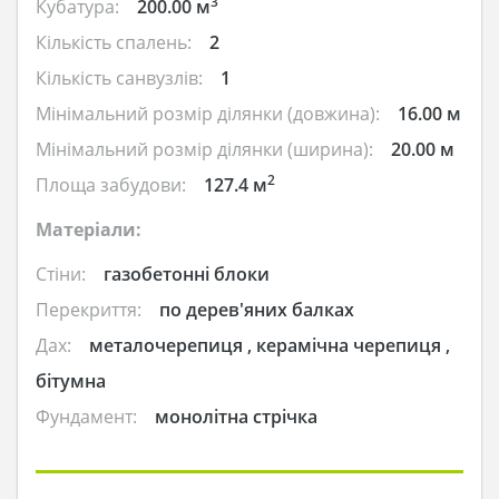
3
Кубатура:
200.00 м
Кількість спалень:
2
Кількість санвузлів:
1
Мінімальний розмір ділянки (довжина):
16.00 м
Мінімальний розмір ділянки (ширина):
20.00 м
2
Площа забудови:
127.4 м
Матеріали:
Стіни:
газобетонні блоки
Перекриття:
по дерев'яних балках
Дах:
металочерепиця , керамічна черепиця ,
бітумна
Фундамент:
монолітна стрічка