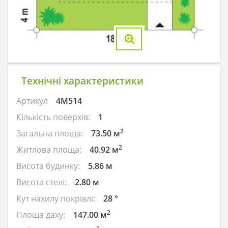
Технічні характеристики
Артикул
4M514
Кількість поверхів:
1
2
Загальна площа:
73.50 м
2
Житлова площа:
40.92 м
Висота будинку:
5.86 м
Висота стелі:
2.80 м
Кут нахилу покрівлі:
28 °
2
Площа даху:
147.00 м