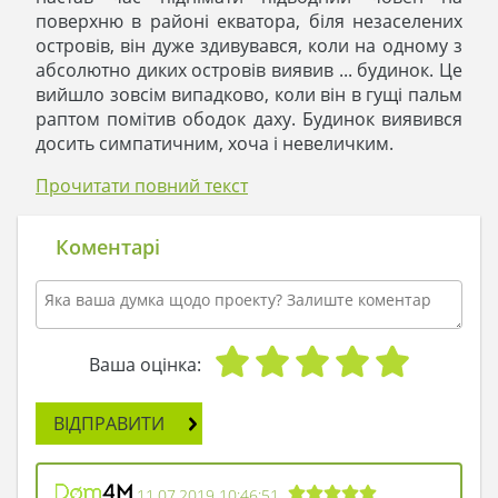
поверхню в районі екватора, біля незаселених
островів, він дуже здивувався, коли на одному з
абсолютно диких островів виявив ... будинок. Це
вийшло зовсім випадково, коли він в гущі пальм
раптом помітив ободок даху. Будинок виявився
досить симпатичним, хоча і невеличким.
Капітан, як справжній дослідник і мандрівник,
Прочитати повний текст
декілька разів постукав. На його стук ніхто не
відгукнувся, зате двері піддалися і впустили його
в будинок. Погляду Немо відкрилася вітальня,
Коментарі
поєднана з кухнею. Кімната була обставлена ​​
сучасними меблями: диван, журнальний столик,
і навіть книжкова шафа з безліччю літератури.
На кухні стояла побутова техніка, бурчав
двокамерний холодильник і парував тільки що
Ваша оцінка:
розігрітий чайник.
- Дивно, - подумав Немо, - будинок такий
ВІДПРАВИТИ
затишний, і в ньому все є, а людей - ні душі. Ніби
хтось швидко покинув будинок ...
Капітан пройшовся по дому і побачив ще дві
11.07.2019 10:46:51