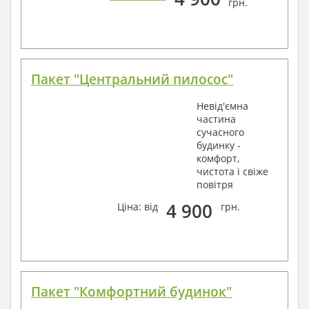
грн.
Пакет "Центральний пилосос"
Невід'ємна
частина
сучасного
будинку -
комфорт,
чистота і свіже
повітря
4 900
Ціна: від
грн.
Пакет "Комфортний будинок"