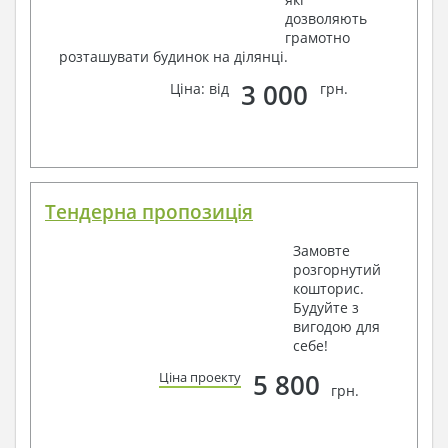
дозволяють
грамотно
розташувати будинок на ділянці.
3 000
Ціна: від
грн.
Тендерна пропозиція
Замовте
розгорнутий
кошторис.
Будуйте з
вигодою для
себе!
5 800
Ціна проекту
грн.