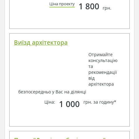
1 800
Ціна проекту
грн.
Виїзд архітектора
Отримайте
консультацію
та
рекомендації
від
архітектора
безпосередньо у Вас на ділянці
1 000
Ціна:
грн. за годину*