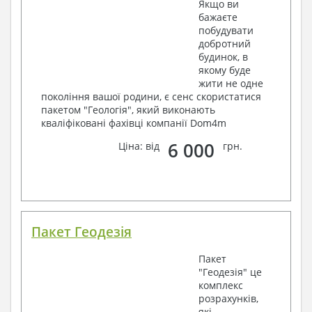
Якщо ви
бажаєте
побудувати
добротний
будинок, в
якому буде
жити не одне
покоління вашої родини, є сенс скористатися
пакетом "Геологія", який виконають
кваліфіковані фахівці компанії Dom4m
6 000
Ціна: від
грн.
Пакет Геодезія
Пакет
"Геодезія" це
комплекс
розрахунків,
які