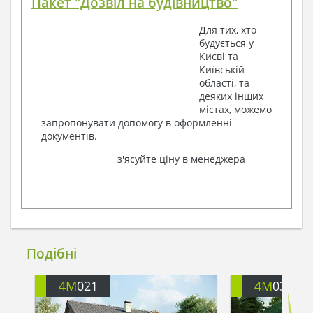
Пакет "Дозвіл на будівництво"
Для тих, хто
будується у
Києві та
Київській
області, та
деяких інших
містах, можемо
запропонувати допомогу в оформленні
документів.
з'ясуйте ціну в менеджера
Подібні
4M
021
4M
032