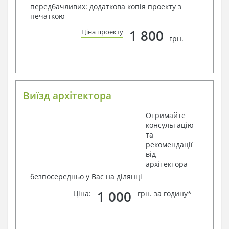
передбачливих: додаткова копія проекту з
печаткою
1 800
Ціна проекту
грн.
Виїзд архітектора
Отримайте
консультацію
та
рекомендації
від
архітектора
безпосередньо у Вас на ділянці
1 000
Ціна:
грн. за годину*