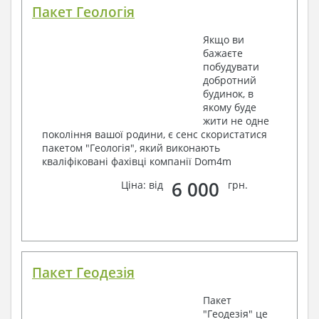
Пакет Геологія
Якщо ви
бажаєте
побудувати
добротний
будинок, в
якому буде
жити не одне
покоління вашої родини, є сенс скористатися
пакетом "Геологія", який виконають
кваліфіковані фахівці компанії Dom4m
6 000
Ціна: від
грн.
Пакет Геодезія
Пакет
"Геодезія" це