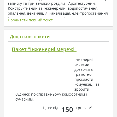
записку та три великих розділи - Архітектурний,
Конструктивний та Інженерний: водопостачання,
опалення, вентиляція, каналізація, електропостачання
( купується за додаткову плату ).
Прочитати повний текст
1. До складу Архітектурного розділу
входять:
Додаткові пакети
Поверхові плани з експлікацією приміщень
Пакет "Інженерні мережі"
План покрівлі
Розрізи та склад конструкцій
Інженерні
Фасади з даними зовнішніх оздоблень
системи
Елементи прорізів – специфікація
дозволять
Дані перемичок – перетин та специфікація
грамотно
Експлікація підлог
прокласти
Обсяги основних будівельних матеріалів
комунікації та
Архітектурні вузли в конструкціях
зробити
2. До складу Конструктивного розділу
будинок по-справжньому комфортним і
сучасним.
входять:
150
Ціна: від
грн за м²
Загальні дані по проекту
Схеми розташування та розрахунки