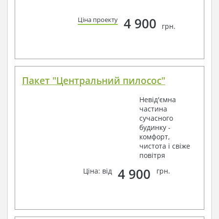
4 900
Ціна проекту
грн.
Пакет "Центральний пилосос"
Невід'ємна
частина
сучасного
будинку -
комфорт,
чистота і свіже
повітря
4 900
Ціна: від
грн.