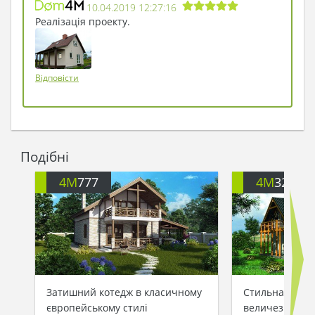
10.04.2019 12:27:16
Реалізація проекту.
Відповісти
Подібні
4M
777
4M
3262
Затишний котедж в класичному
Стильна заміс
європейському стилі
величезною д