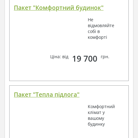
Пакет "Комфортний будинок"
Не
відмовляйте
собі в
комфорті
19 700
Ціна: від
грн.
Пакет "Тепла підлога"
Комфортний
клімат у
вашому
будинку