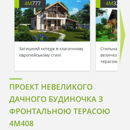
4M
777
4M
3262
Затишний котедж в класичному
Стильна заміс
європейському стилі
величезною д
терасою та ба
ПРОЕКТ НЕВЕЛИКОГО
ДАЧНОГО БУДИНОЧКА З
ФРОНТАЛЬНОЮ ТЕРАСОЮ
4M408