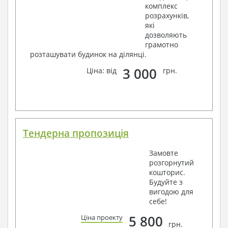
комплекс
розрахунків,
які
дозволяють
грамотно
розташувати будинок на ділянці.
3 000
Ціна: від
грн.
Тендерна пропозиція
Замовте
розгорнутий
кошторис.
Будуйте з
вигодою для
себе!
5 800
Ціна проекту
грн.