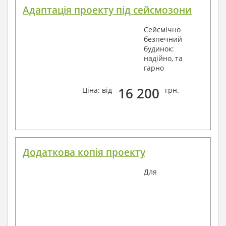
Адаптація проекту під сейсмозони
Сейсмічно
безпечний
будинок:
надійно, та
гарно
16 200
Ціна: від
грн.
Додаткова копія проекту
Для