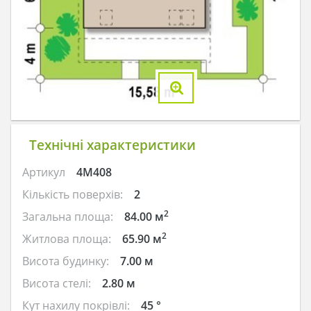
Технічні характеристики
Артикул
4M408
Кількість поверхів:
2
2
Загальна площа:
84.00 м
2
Житлова площа:
65.90 м
Висота будинку:
7.00 м
Висота стелі:
2.80 м
Кут нахилу покрівлі:
45 °