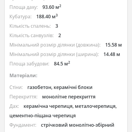
2
Площа даху:
93.60 м
3
Кубатура:
188.40 м
Кількість спалень:
3
Кількість санвузлів:
2
Мінімальний розмір ділянки (довжина):
15.58 м
Мінімальний розмір ділянки (ширина):
14.48 м
2
Площа забудови:
84.5 м
Матеріали:
Стіни:
газобетон, керамічні блоки
Перекриття:
монолітне перекриття
Дах:
керамічна черепиця, металочерепиця,
цементно-піщана черепиця
Фундамент:
стрічковий монолітно-збірний