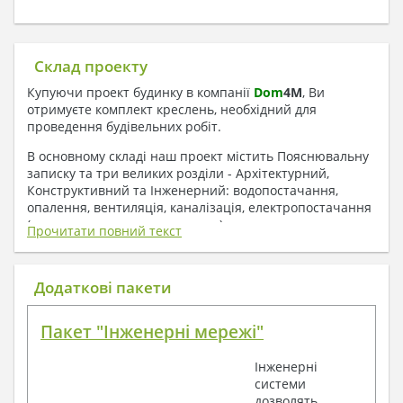
Склад проекту
Купуючи проект будинку в компанії
Dom
4
M
, Ви
отримуєте комплект креслень, необхідний для
проведення будівельних робіт.
В основному складі наш проект містить Пояснювальну
записку та три великих розділи - Архітектурний,
Конструктивний та Інженерний: водопостачання,
опалення, вентиляція, каналізація, електропостачання
( купується за додаткову плату ).
Прочитати повний текст
1. До складу Архітектурного розділу
входять:
Додаткові пакети
Поверхові плани з експлікацією приміщень
Пакет "Інженерні мережі"
План покрівлі
Розрізи та склад конструкцій
Інженерні
Фасади з даними зовнішніх оздоблень
системи
Елементи прорізів – специфікація
дозволять
Дані перемичок – перетин та специфікація