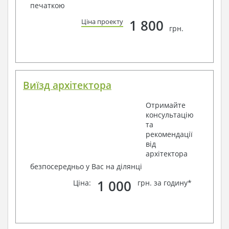
печаткою
1 800
Ціна проекту
грн.
Виїзд архітектора
Отримайте
консультацію
та
рекомендації
від
архітектора
безпосередньо у Вас на ділянці
1 000
Ціна:
грн. за годину*