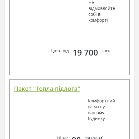
Не
відмовляйте
собі в
комфорті
19 700
Ціна: від
грн.
Пакет "Тепла підлога"
Комфортний
клімат у
вашому
будинку
Ціна:
грн за м²