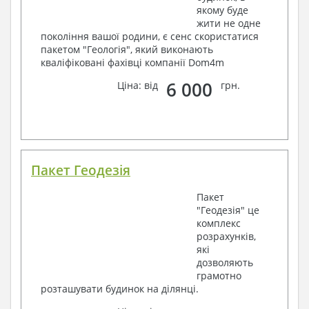
якому буде
жити не одне
покоління вашої родини, є сенс скористатися
пакетом "Геологія", який виконають
кваліфіковані фахівці компанії Dom4m
6 000
Ціна: від
грн.
Пакет Геодезія
Пакет
"Геодезія" це
комплекс
розрахунків,
які
дозволяють
грамотно
розташувати будинок на ділянці.