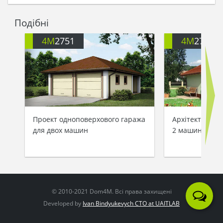
Подібні
4M
2751
4M
2770
Проект одноповерхового гаража
Архітектурний
для двох машин
2 машини
© 2010-2021 Dom4M. Всі права захищені
Developed by
Ivan Bindyukevych CTO at UAITLAB