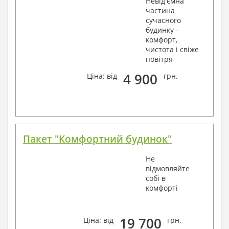
Невід'ємна
частина
сучасного
будинку -
комфорт,
чистота і свіже
повітря
4 900
Ціна: від
грн.
Пакет "Комфортний будинок"
Не
відмовляйте
собі в
комфорті
19 700
Ціна: від
грн.