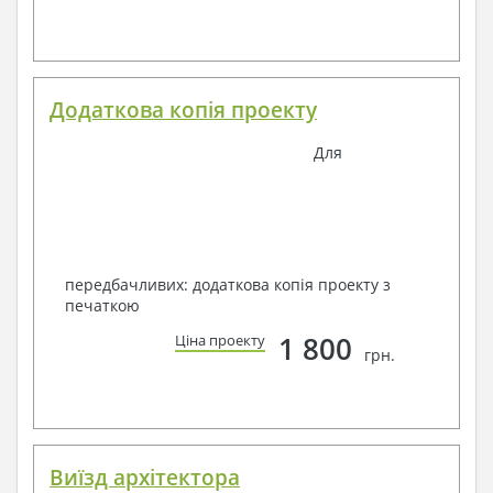
Додаткова копія проекту
Для
передбачливих: додаткова копія проекту з
печаткою
1 800
Ціна проекту
грн.
Виїзд архітектора