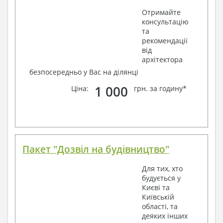
Отримайте
консультацію
та
рекомендації
від
архітектора
безпосередньо у Вас на ділянці
1 000
Ціна:
грн. за годину*
Пакет "Дозвіл на будівництво"
Для тих, хто
будується у
Києві та
Київській
області, та
деяких інших