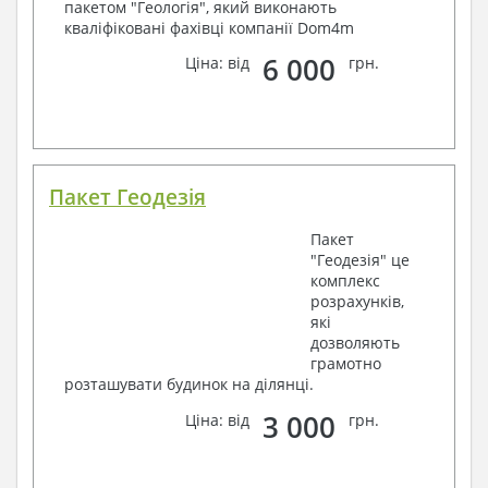
пакетом "Геологія", який виконають
кваліфіковані фахівці компанії Dom4m
6 000
Ціна: від
грн.
Пакет Геодезія
Пакет
"Геодезія" це
комплекс
розрахунків,
які
дозволяють
грамотно
розташувати будинок на ділянці.
3 000
Ціна: від
грн.