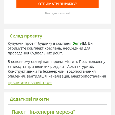
Ваші дані захищені
Склад проекту
Купуючи проект будинку в компанії
Dom
4
M
, Ви
отримуєте комплект креслень, необхідний для
проведення будівельних робіт.
В основному складі наш проект містить Пояснювальну
записку та три великих розділи - Архітектурний,
Конструктивний та Інженерний: водопостачання,
опалення, вентиляція, каналізація, електропостачання
( купується за додаткову плату ).
Прочитати повний текст
1. До складу Архітектурного розділу
входять:
Додаткові пакети
Поверхові плани з експлікацією приміщень
Пакет "Інженерні мережі"
План покрівлі