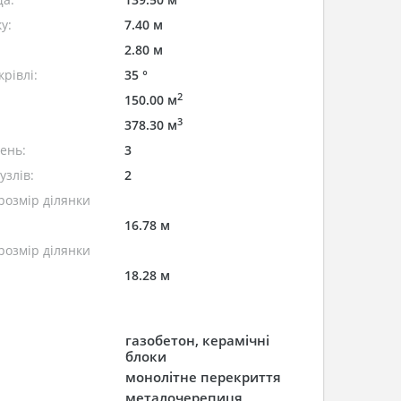
у:
7.40 м
2.80 м
рівлі:
35 °
2
150.00 м
3
378.30 м
лень:
3
узлів:
2
розмір ділянки
16.78 м
розмір ділянки
18.28 м
газобетон, керамічні
блоки
монолітне перекриття
металочерепиця ,