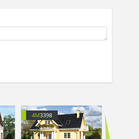
4M
3398
4M
3477