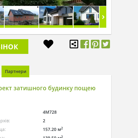
ІНОК
Партнери
оект затишного будинку пощею
4M728
рхів:
2
2
ща:
157.20 м
2
а:
139.50 м