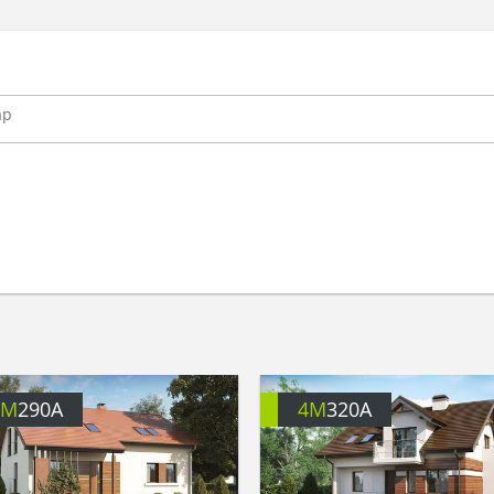
4M
290A
4M
320A