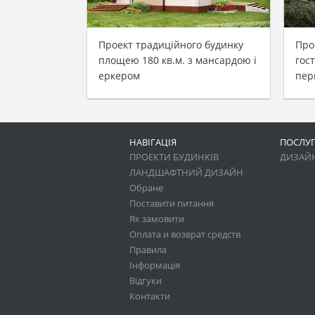
Проект традиційного будинку
Про
площею 180 кв.м. з мансардою і
гос
еркером
пер
НАВІГАЦІЯ
ПОСЛУ
ПРОЕКТИ БУДИНКІВ
ДИЗАЙН
ЛАНДШАФТНИЙ ДИЗАЙН
Обране
Поставити питання
Як замовити
Оплата и возврат средств
Правила
Інформація
Відгуки
Контакти