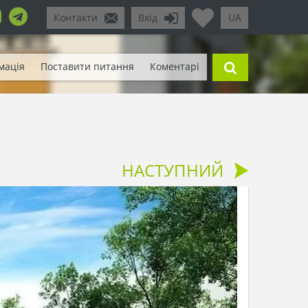
Контакти
Вхід
UA
мація
Поставити питання
Коментарі
НАСТУПНИЙ