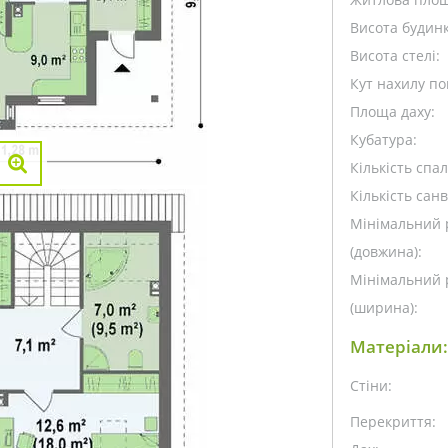
Висота будинк
Висота стелі:
Кут нахилу пок
Площа даху:
Кубатура:
Кількість спа
Кількість санв
Мінімальний 
(довжина):
Мінімальний 
(ширина):
Матеріали:
Стіни:
Перекриття: