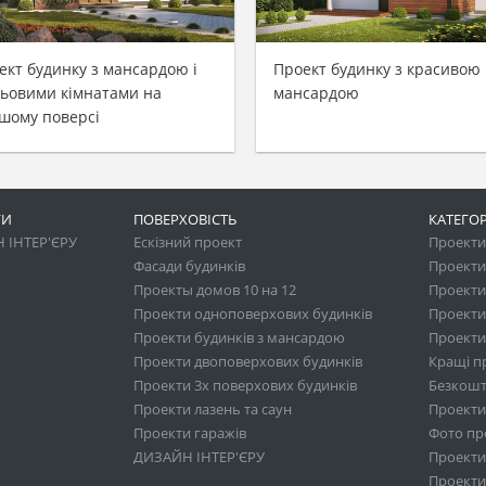
ект будинку з мансардою і
Проект будинку з красивою
тьовими кімнатами на
мансардою
шому поверсі
ГИ
ПОВЕРХОВІСТЬ
КАТЕГОР
 ІНТЕР'ЄРУ
Ескізний проект
Проекти 
Фасади будинків
Проекти
Проекты домов 10 на 12
Проекти
Проекти одноповерхових будинків
Проекти
Проекти будинків з мансардою
Проекти 
Проекти двоповерхових будинків
Кращі п
Проекти 3х поверхових будинків
Безкошт
Проекти лазень та саун
Проекти
Проекти гаражів
Фото про
ДИЗАЙН ІНТЕР'ЄРУ
Проекти
Проекти 