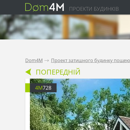
ПРОЕКТИ БУДИНКІВ
Dom4M
.
Проект затишного будинку пощею 
ПОПЕРЕДНІЙ
4M
728