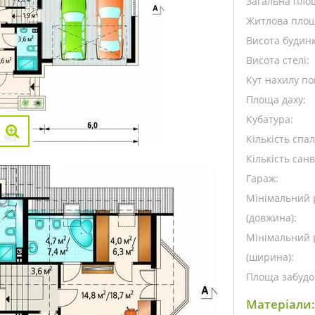
Загальна пло
Житлова площ
Висота будинк
Висота стелі:
Кут нахилу пок
Площа даху:
Кубатура:
Кількість спа
Кількість санв
Гараж:
Мінімальний 
(довжина):
Мінімальний 
(ширина):
Площа забудо
Матеріали: