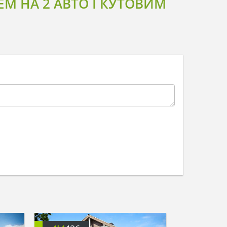
М НА 2 АВТО І КУТОВИМ