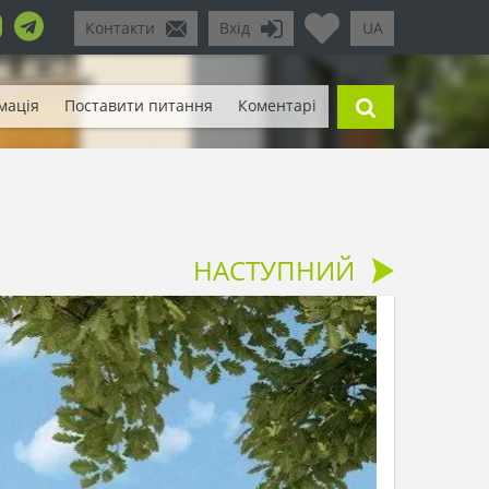
Контакти
Вхід
UA
мація
Поставити питання
Коментарі
НАСТУПНИЙ