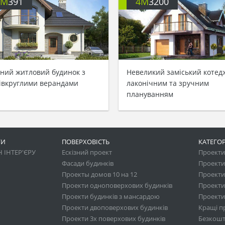
4M
391
4M
3200
ний житловий будинок з
Невеликий заміський котед
івкруглими верандами
лаконічним та зручним
плануванням
ГИ
ПОВЕРХОВІСТЬ
КАТЕГОР
 ІНТЕР'ЄРУ
Ескізний проект
Проекти 
Фасади будинків
Проекти
Проекты домов 10 на 12
Проекти
Проекти одноповерхових будинків
Проекти
Проекти будинків з мансардою
Проекти 
Проекти двоповерхових будинків
Кращі п
Проекти 3х поверхових будинків
Безкошт