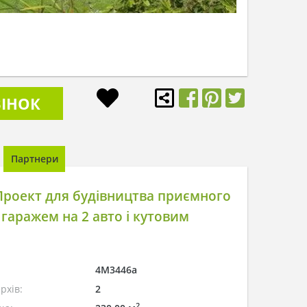
ІНОК
Партнери
роект для будівництва приємного
 гаражем на 2 авто і кутовим
4M3446a
рхів:
2
2