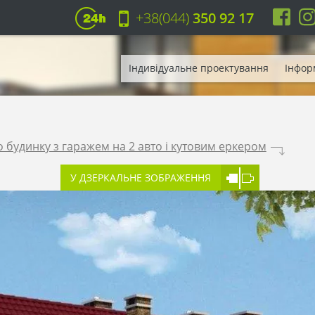
+38(044)
350 92 17
Індивідуальне проектування
Інфор
 будинку з гаражем на 2 авто і кутовим еркером
.
У ДЗЕРКАЛЬНЕ ЗОБРАЖЕННЯ