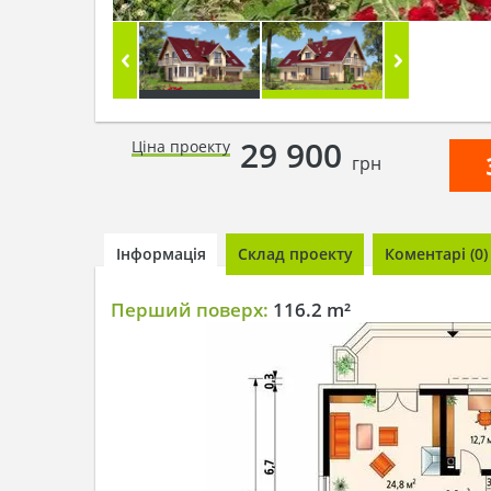
29 900
Ціна проекту
грн
Інформація
Склад проекту
Коментарі (0)
Перший поверх:
116.2 m²