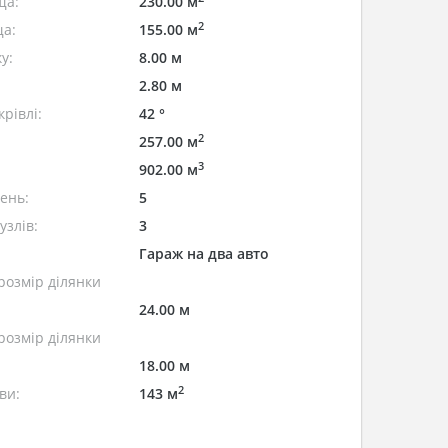
ща:
230.00 м
2
а:
155.00 м
у:
8.00 м
2.80 м
рівлі:
42 °
2
257.00 м
3
902.00 м
лень:
5
узлів:
3
Гараж на два авто
розмір ділянки
24.00 м
розмір ділянки
18.00 м
2
ви:
143 м