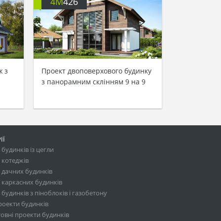
4M
426
ж з
Проект двоповерхового будинку
з панорамним склінням 9 на 9
ІЇ
будинків із цегли
 котеджів
 дачних будинків
 каркасних будинків
будинків з піноблоків і газобетону
роекти будинків
овні проекти будинків