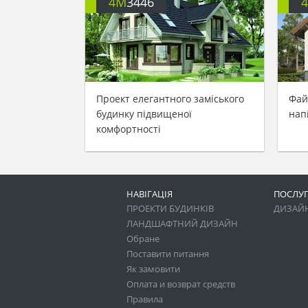
4M
3446
Проект елегантного заміського
Фай
будинку підвищеної
нап
комфортності
НАВІГАЦІЯ
ПОСЛУ
ПРОЕКТИ БУДИНКІВ
ДИЗАЙН
ЛАНДШАФТНИЙ ДИЗАЙН
Обране
Поставити питання
Як замовити
Оплата и возврат средств
Правила