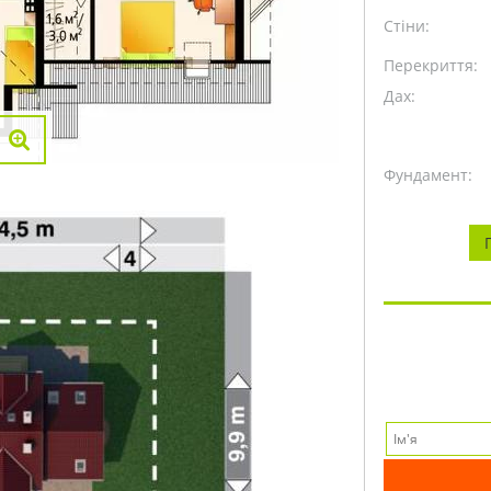
Стіни:
Перекриття:
Дах:
Фундамент: