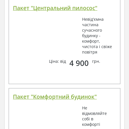
Пакет "Центральний пилосос"
Невід'ємна
частина
сучасного
будинку -
комфорт,
чистота і свіже
повітря
4 900
Ціна: від
грн.
Пакет "Комфортний будинок"
Не
відмовляйте
собі в
комфорті