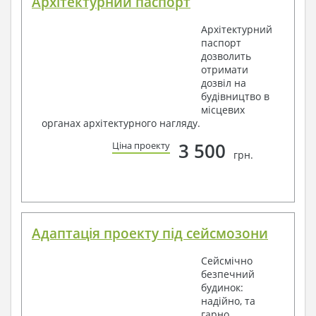
Архітектурний паспорт
Архітектурний
паспорт
дозволить
отримати
дозвіл на
будівництво в
місцевих
органах архітектурного нагляду.
3 500
Ціна проекту
грн.
Адаптація проекту під сейсмозони
Сейсмічно
безпечний
будинок:
надійно, та
гарно