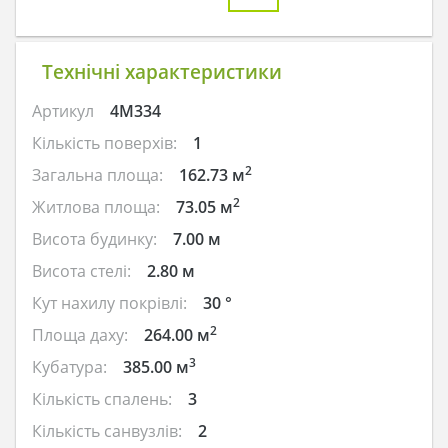
Технічні характеристики
Артикул
4M334
Кількість поверхів:
1
2
Загальна площа:
162.73 м
2
Житлова площа:
73.05 м
Висота будинку:
7.00 м
Висота стелі:
2.80 м
Кут нахилу покрівлі:
30 °
2
Площа даху:
264.00 м
3
Кубатура:
385.00 м
Кількість спалень:
3
Кількість санвузлів:
2