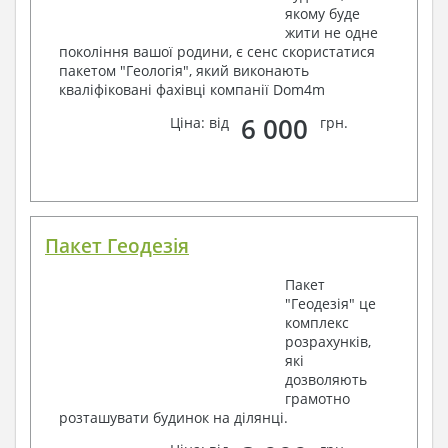
якому буде
жити не одне
покоління вашої родини, є сенс скористатися
пакетом "Геологія", який виконають
кваліфіковані фахівці компанії Dom4m
6 000
Ціна: від
грн.
Пакет Геодезія
Пакет
"Геодезія" це
комплекс
розрахунків,
які
дозволяють
грамотно
розташувати будинок на ділянці.