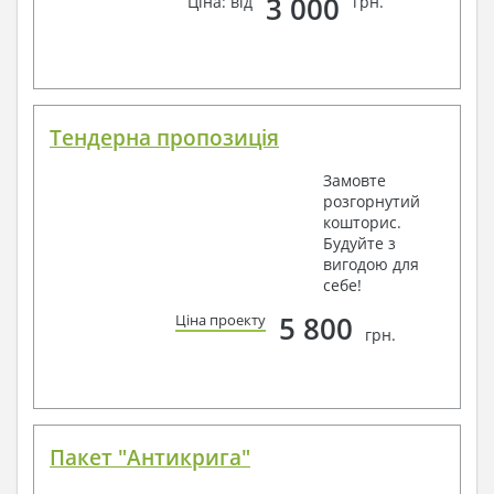
3 000
Ціна: від
грн.
Тендерна пропозиція
Замовте
розгорнутий
кошторис.
Будуйте з
вигодою для
себе!
5 800
Ціна проекту
грн.
Пакет "Антикрига"