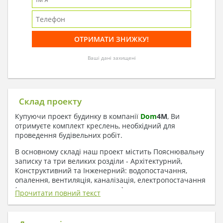
Ваші дані захищені
Склад проекту
Купуючи проект будинку в компанії
Dom
4
M
, Ви
отримуєте комплект креслень, необхідний для
проведення будівельних робіт.
В основному складі наш проект містить Пояснювальну
записку та три великих розділи - Архітектурний,
Конструктивний та Інженерний: водопостачання,
опалення, вентиляція, каналізація, електропостачання
( купується за додаткову плату ).
Прочитати повний текст
1. До складу Архітектурного розділу