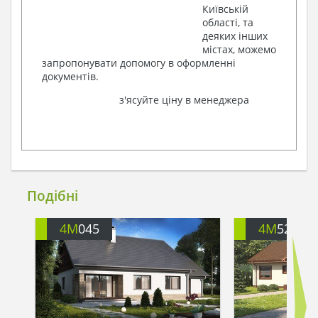
Київській
області, та
деяких інших
містах, можемо
запропонувати допомогу в оформленні
документів.
з'ясуйте ціну в менеджера
Подібні
4M
045
4M
524G