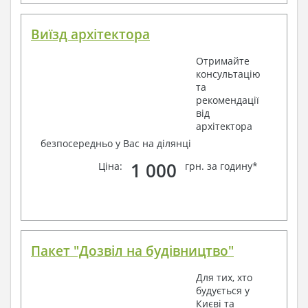
Виїзд архітектора
Отримайте
консультацію
та
рекомендації
від
архітектора
безпосередньо у Вас на ділянці
1 000
Ціна:
грн. за годину*
Пакет "Дозвіл на будівництво"
Для тих, хто
будується у
Києві та