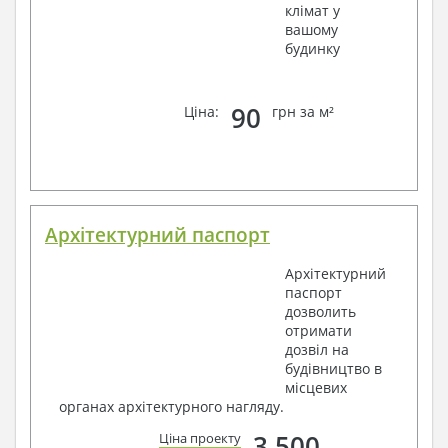
клімат у
вашому
будинку
90
Ціна:
грн за м²
Архітектурний паспорт
Архітектурний
паспорт
дозволить
отримати
дозвіл на
будівництво в
місцевих
органах архітектурного нагляду.
3 500
Ціна проекту