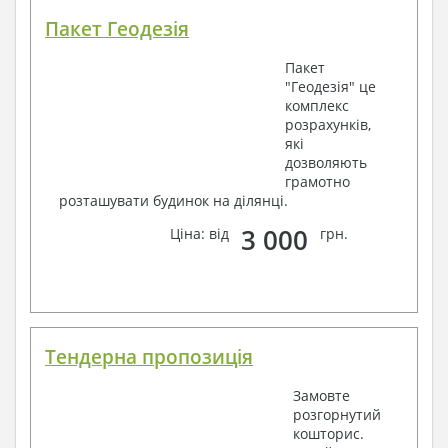
Пакет Геодезія
Пакет
"Геодезія" це
комплекс
розрахунків,
які
дозволяють
грамотно
розташувати будинок на ділянці.
3 000
Ціна: від
грн.
Тендерна пропозиція
Замовте
розгорнутий
кошторис.