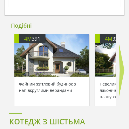
Подібні
4M
391
4M
3200
Файний житловий будинок з
Невеликий зам
напівкруглими верандами
лаконічним та
плануванням
КОТЕДЖ З ШІСТЬМА