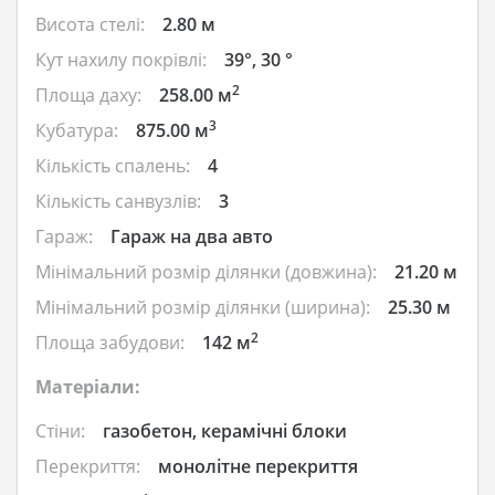
Висота стелі:
2.80 м
Кут нахилу покрівлі:
39°, 30 °
2
Площа даху:
258.00 м
3
Кубатура:
875.00 м
Кількість спалень:
4
Кількість санвузлів:
3
Гараж:
Гараж на два авто
Мінімальний розмір ділянки (довжина):
21.20 м
Мінімальний розмір ділянки (ширина):
25.30 м
2
Площа забудови:
142 м
Матеріали:
Стіни:
газобетон, керамічні блоки
Перекриття:
монолітне перекриття