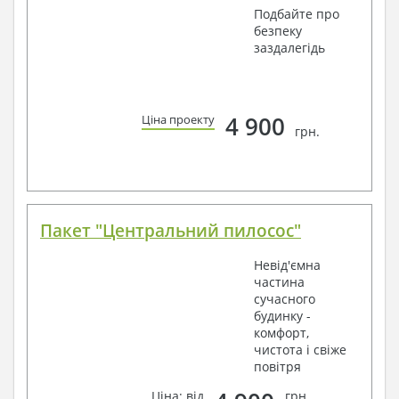
Подбайте про
безпеку
заздалегідь
4 900
Ціна проекту
грн.
Пакет "Центральний пилосос"
Невід'ємна
частина
сучасного
будинку -
комфорт,
чистота і свіже
повітря
Ціна: від
грн.