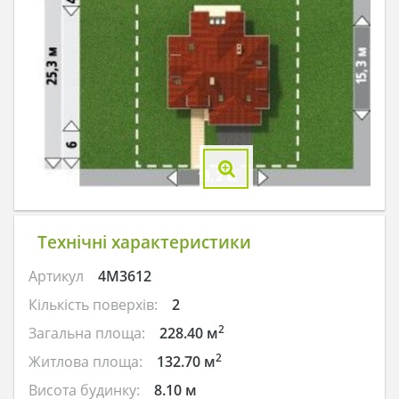
Технічні характеристики
Артикул
4M3612
Кількість поверхів:
2
2
Загальна площа:
228.40 м
2
Житлова площа:
132.70 м
Висота будинку:
8.10 м