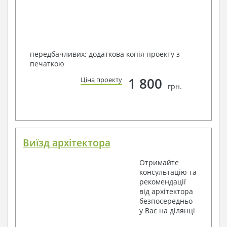
передбачливих: додаткова копія проекту з
печаткою
1 800
Ціна проекту
грн.
Виїзд архітектора
Отримайте
консультацію та
рекомендації
від архітектора
безпосередньо
у Вас на ділянці