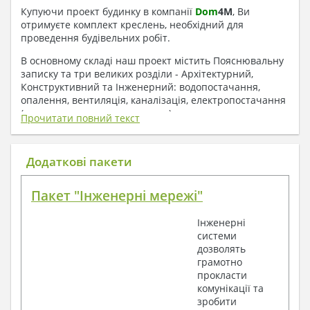
Купуючи проект будинку в компанії
Dom
4
M
, Ви
отримуєте комплект креслень, необхідний для
проведення будівельних робіт.
В основному складі наш проект містить Пояснювальну
записку та три великих розділи - Архітектурний,
Конструктивний та Інженерний: водопостачання,
опалення, вентиляція, каналізація, електропостачання
( купується за додаткову плату ).
Прочитати повний текст
1. До складу Архітектурного розділу
входять:
Додаткові пакети
Поверхові плани з експлікацією приміщень
Пакет "Інженерні мережі"
План покрівлі
Розрізи та склад конструкцій
Інженерні
Фасади з даними зовнішніх оздоблень
системи
Елементи прорізів – специфікація
дозволять
Дані перемичок – перетин та специфікація
грамотно
Експлікація підлог
прокласти
Обсяги основних будівельних матеріалів
комунікації та
Архітектурні вузли в конструкціях
зробити