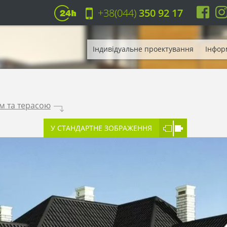
+38(044)
350 92 17
Індивідуальне проектування
Інфор
м та терасою
.
У СТАНДАРТНЕ ЗОБРАЖЕННЯ