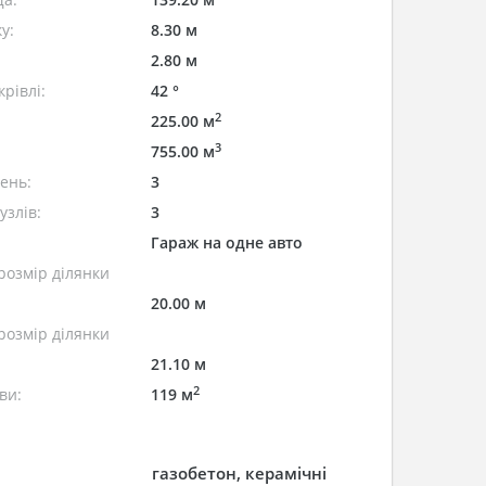
у:
8.30 м
2.80 м
рівлі:
42 °
2
225.00 м
3
755.00 м
лень:
3
узлів:
3
Гараж на одне авто
розмір ділянки
20.00 м
розмір ділянки
21.10 м
2
ви:
119 м
газобетон, керамічні