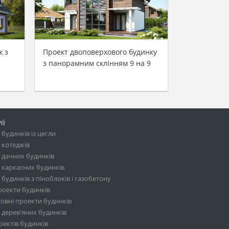
ж з
Проект двоповерхового будинку
з панорамним склінням 9 на 9
ІЇ
будинків із цегли
 котеджів
 дачних будинків
 каркасних будинків
будинків з піноблоків і газобетону
роекти будинків
овні проекти будинків
 дерев'яних будинків
ектів будинків