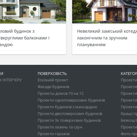
ловий будинок з
Невеликий заміський котед
івкруглими балконами і
лаконічним та зручним
андою
плануванням
ГИ
ПОВЕРХОВІСТЬ
КАТЕГОР
 ІНТЕР'ЄРУ
Ескізний проект
Проекти 
Фасади будинків
Проекти
Проекты домов 10 на 12
Проекти
Проекти одноповерхових будинків
Проекти
Проекти будинків з мансардою
Проекти 
Проекти двоповерхових будинків
Кращі п
Проекти 3х поверхових будинків
Безкошт
Проекти лазень та саун
Проекти
Проекти гаражів
Фото про