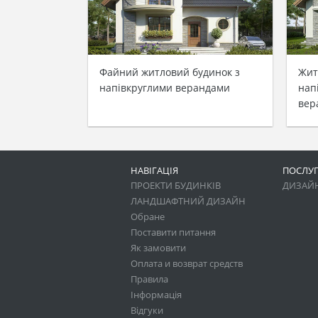
Файний житловий будинок з
Жит
напівкруглими верандами
нап
вер
НАВІГАЦІЯ
ПОСЛУ
ПРОЕКТИ БУДИНКІВ
ДИЗАЙН
ЛАНДШАФТНИЙ ДИЗАЙН
Обране
Поставити питання
Як замовити
Оплата и возврат средств
Правила
Інформація
Відгуки