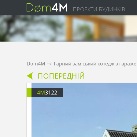
ПРОЕКТИ БУДИНКІВ
Dom4M
.
Гарний заміський котедж з гараже
ПОПЕРЕДНІЙ
4M
3122