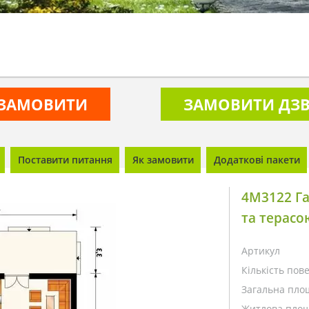
ЗАМОВИТИ
ЗАМОВИТИ ДЗВ
Поставити питання
Як замовити
Додаткові пакети
4M3122 Га
та терасо
Артикул
Кількість пове
Загальна пло
Житлова площ