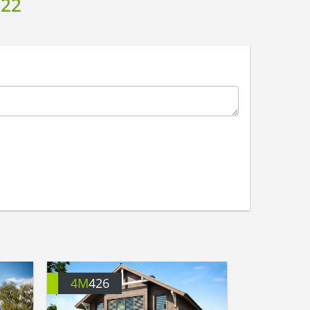
22
4M
426