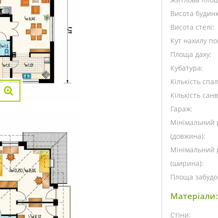
Висота будинк
Висота стелі:
Кут нахилу пок
Площа даху:
Кубатура:
Кількість спа
Кількість санв
Гараж:
Мінімальний 
(довжина):
Мінімальний 
(ширина):
Площа забудо
Матеріали:
Стіни: