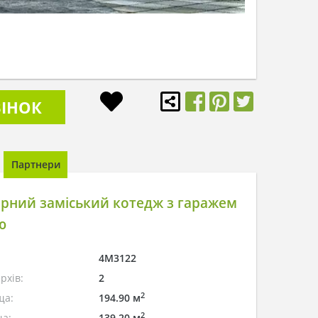
ІНОК
Партнери
рний заміський котедж з гаражем
ю
4M3122
рхів:
2
2
ща:
194.90 м
2
а:
139.20 м