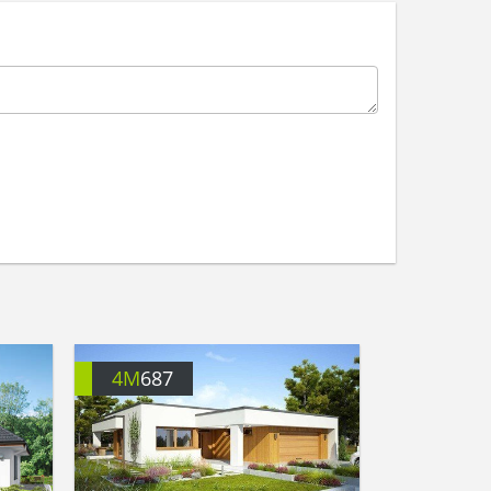
4M
687