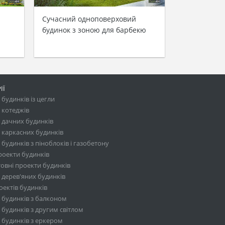
Сучасний одноповерховий
будинок з зоною для барбекю
ІЇ
будинків із цегли
 котеджів
 дачних будинків
 каркасних будинків
будинків з піноблоків і газобетону
роекти будинків
овні проекти будинків
 дерев'яних будинків
ектів будинків
 будинків з балконом
будинків з другим світлом
 будинків з еркером