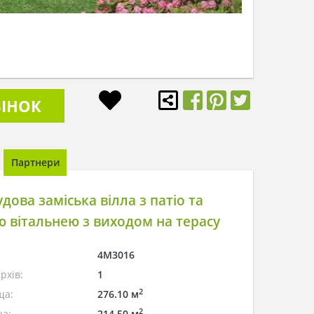
ІНОК
Партнери
дова заміська вілла з патіо та
 вітальнею з виходом на терасу
4M3016
рхів:
1
2
ща:
276.10 м
2
а:
214.50 м