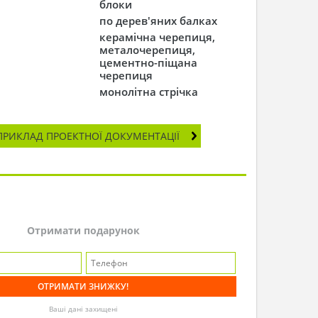
блоки
по дерев'яних балках
керамічна черепиця,
металочерепиця,
цементно-піщана
черепиця
монолітна стрічка
ПРИКЛАД ПРОЕКТНОЇ ДОКУМЕНТАЦІЇ
Отримати подарунок
Ваші дані захищені