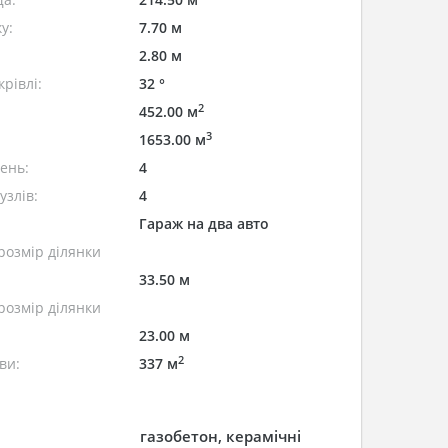
у:
7.70 м
2.80 м
рівлі:
32 °
2
452.00 м
3
1653.00 м
лень:
4
узлів:
4
Гараж на два авто
розмір ділянки
33.50 м
розмір ділянки
23.00 м
2
ви:
337 м
газобетон, керамічні