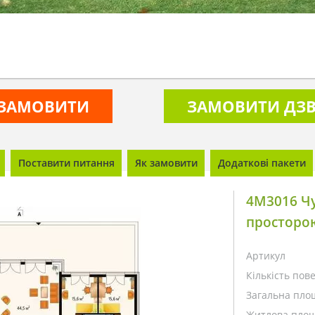
ЗАМОВИТИ
ЗАМОВИТИ ДЗВ
Поставити питання
Як замовити
Додаткові пакети
4M3016 Чу
просторою
Артикул
Кількість пове
Загальна пло
Житлова площ