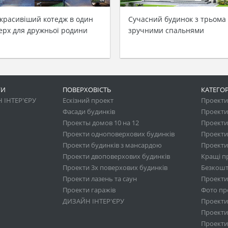
красивіший котедж в один
Сучасний будинок з трьома
ерх для дружньої родини
зручними спальнями
ГИ
ПОВЕРХОВІСТЬ
КАТЕГОР
 ІНТЕР'ЄРУ
Ескізний проект
Проекти 
Фасади будинків
Проекти
Проекты домов 10 на 12
Проекти
Проекти одноповерхових будинків
Проекти
Проекти будинків з мансардою
Проекти 
Проекти двоповерхових будинків
Кращі п
Проекти 3х поверхових будинків
Безкошт
Проекти лазень та саун
Проекти
Проекти гаражів
Фото про
ДИЗАЙН ІНТЕР'ЄРУ
Проекти
Проекти 
Проекти