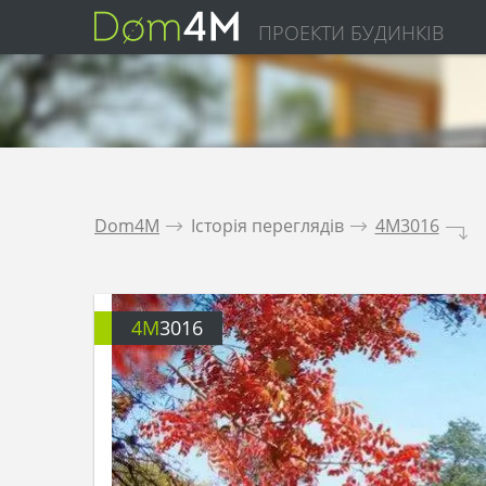
ПРОЕКТИ БУДИНКІВ
Dom4M
.
Історія переглядів
.
4M3016
.
4M
3016