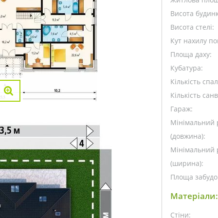
Висота будинк
Висота стелі:
Кут нахилу пок
Площа даху:
Кубатура:
Кількість спа
Кількість санв
Гараж:
Мінімальний 
(довжина):
Мінімальний 
(ширина):
Площа забудо
Матеріали:
Стіни: