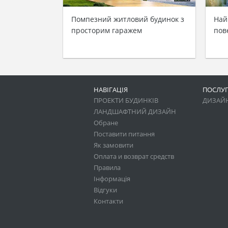
Помпезний житловий будинок з
Най
просторим гаражем
пов
НАВІГАЦІЯ
ПОСЛУ
ПРОЕКТИ БУДИНКІВ
ДИЗАЙН
ЛАНДШАФТНИЙ ДИЗАЙН
Обране
Поставити питання
Як замовити
Оплата и возврат средств
Правила
Інформація
Відгуки
Контакти