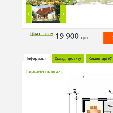
19 900
Ціна проекту
грн
Інформація
Склад проекту
Коментарі (0)
Перший поверх: