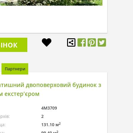
ІНОК
Партнери
атишний двоповерховий будинок з
м екстер'єром
4M3709
рхів:
2
2
ща:
131.10 м
2
а:
99.40 м