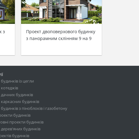
ж з
Проект двоповерхового будинку
з панорамним склінням 9 на 9
ІЇ
будинків із цегли
 котеджів
 дачних будинків
 каркасних будинків
будинків з піноблоків і газобетону
роекти будинків
овні проекти будинків
 дерев'яних будинків
ектів будинків