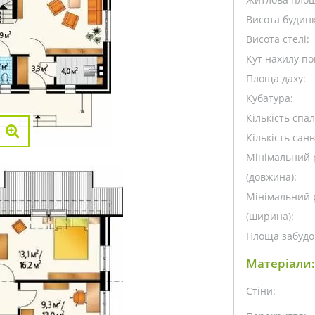
Висота будинк
Висота стелі:
Кут нахилу пок
Площа даху:
Кубатура:
Кількість спа
Кількість санв
Мінімальний 
(довжина):
Мінімальний 
(ширина):
Площа забудо
Матеріали:
Стіни: