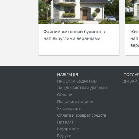
Файний житловий будинок з
Жит
напівкруглими верандами
нап
вер
НАВІГАЦІЯ
ПОСЛУ
ПРОЕКТИ БУДИНКІВ
ДИЗАЙН
ЛАНДШАФТНИЙ ДИЗАЙН
Обране
Поставити питання
Як замовити
Оплата и возврат средств
Правила
Інформація
Відгуки