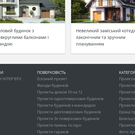
ловий будинок з
Невеликий заміський котед
івкруглими балконами і
лаконічним та зручним
андою
плануванням
ГИ
ПОВЕРХОВІСТЬ
КАТЕГОР
 ІНТЕР'ЄРУ
Ескізний проект
Проекти 
Фасади будинків
Проекти
Проекты домов 10 на 12
Проекти
Проекти одноповерхових будинків
Проекти
Проекти будинків з мансардою
Проекти 
Проекти двоповерхових будинків
Кращі п
Проекти 3х поверхових будинків
Безкошт
Проекти лазень та саун
Проекти
Проекти гаражів
Фото про