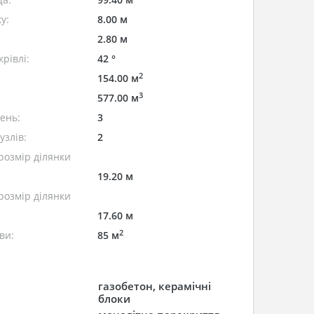
у:
8.00 м
2.80 м
рівлі:
42 °
2
154.00 м
3
577.00 м
лень:
3
узлів:
2
розмір ділянки
19.20 м
розмір ділянки
17.60 м
2
ви:
85 м
газобетон, керамічні
блоки