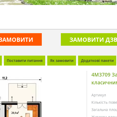
ЗАМОВИТИ
ЗАМОВИТИ ДЗВ
Поставити питання
Як замовити
Додаткові пакети
4M3709 З
класични
Артикул
Кількість пове
Загальна пло
Житлова площ