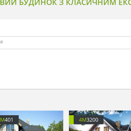
ИЙ БУДИНОК З КЛАСИЧНИМ ЕКС
4M
401
4M
3200