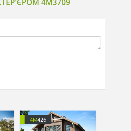
ТЕР'ЄРОМ 4M3709
4M
426