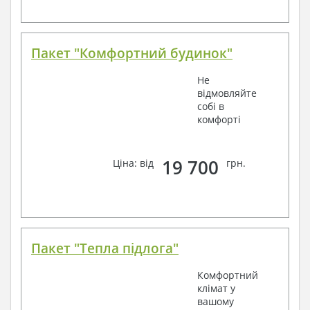
Пакет "Комфортний будинок"
Не
відмовляйте
собі в
комфорті
19 700
Ціна: від
грн.
Пакет "Тепла підлога"
Комфортний
клімат у
вашому