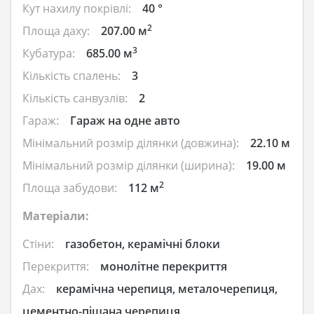
Кут нахилу покрівлі:
40 °
2
Площа даху:
207.00 м
3
Кубатура:
685.00 м
Кількість спалень:
3
Кількість санвузлів:
2
Гараж:
Гараж на одне авто
Мінімальний розмір ділянки (довжина):
22.10 м
Мінімальний розмір ділянки (ширина):
19.00 м
2
Площа забудови:
112 м
Матеріали:
Стіни:
газобетон, керамічні блоки
Перекриття:
монолітне перекриття
Дах:
керамічна черепиця, металочерепиця,
цементно-піщана черепиця