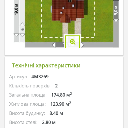
Технічні характеристики
Артикул
4M3269
Кількість поверхів:
2
2
Загальна площа:
174.80 м
2
Житлова площа:
123.90 м
Висота будинку:
8.40 м
Висота стелі:
2.80 м