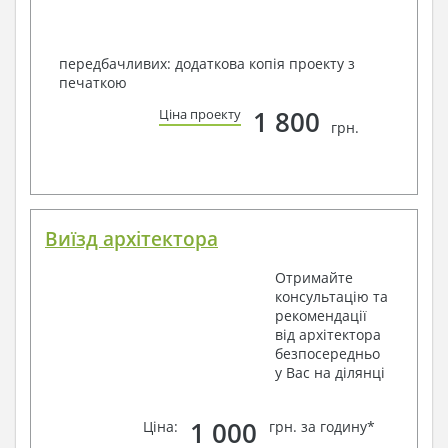
передбачливих: додаткова копія проекту з
печаткою
1 800
Ціна проекту
грн.
Виїзд архітектора
Отримайте
консультацію та
рекомендації
від архітектора
безпосередньо
у Вас на ділянці
1 000
Ціна:
грн. за годину*