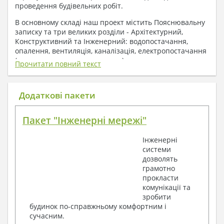
проведення будівельних робіт.
В основному складі наш проект містить Пояснювальну
записку та три великих розділи - Архітектурний,
Конструктивний та Інженерний: водопостачання,
опалення, вентиляція, каналізація, електропостачання
( купується за додаткову плату ).
Прочитати повний текст
1. До складу Архітектурного розділу
входять:
Додаткові пакети
Поверхові плани з експлікацією приміщень
Пакет "Інженерні мережі"
План покрівлі
Розрізи та склад конструкцій
Інженерні
Фасади з даними зовнішніх оздоблень
системи
Елементи прорізів – специфікація
дозволять
Дані перемичок – перетин та специфікація
грамотно
Експлікація підлог
прокласти
Обсяги основних будівельних матеріалів
комунікації та
Архітектурні вузли в конструкціях
зробити
2. До складу Конструктивного розділу
будинок по-справжньому комфортним і
сучасним.
входять: