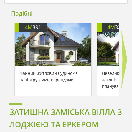
Подібні
4M
391
4M
3200
Файний житловий будинок з
Невеликий зам
напівкруглими верандами
лаконічним та
плануванням
ЗАТИШНА ЗАМІСЬКА ВІЛЛА З
ЛОДЖІЄЮ ТА ЕРКЕРОМ