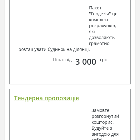
Пакет
"Геодезія" це
комплекс
розрахунків,
які
дозволяють
грамотно
розташувати будинок на ділянці.
3 000
Ціна: від
грн.
Тендерна пропозиція
Замовте
розгорнутий
кошторис.
Будуйте з
вигодою для
себе!