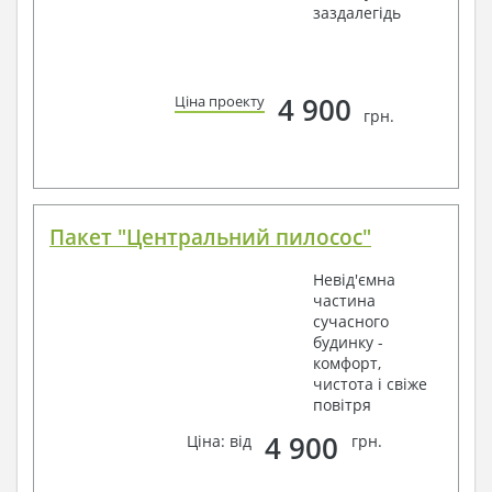
заздалегідь
4 900
Ціна проекту
грн.
Пакет "Центральний пилосос"
Невід'ємна
частина
сучасного
будинку -
комфорт,
чистота і свіже
повітря
4 900
Ціна: від
грн.