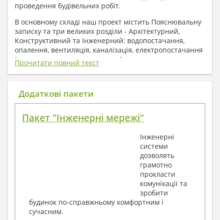
проведення будівельних робіт.
В основному складі наш проект містить Пояснювальну
записку та три великих розділи - Архітектурний,
Конструктивний та Інженерний: водопостачання,
опалення, вентиляція, каналізація, електропостачання
( купується за додаткову плату ).
Прочитати повний текст
1. До складу Архітектурного розділу
входять:
Додаткові пакети
Поверхові плани з експлікацією приміщень
Пакет "Інженерні мережі"
План покрівлі
Розрізи та склад конструкцій
Інженерні
Фасади з даними зовнішніх оздоблень
системи
Елементи прорізів – специфікація
дозволять
Дані перемичок – перетин та специфікація
грамотно
Експлікація підлог
прокласти
Обсяги основних будівельних матеріалів
комунікації та
Архітектурні вузли в конструкціях
зробити
2. До складу Конструктивного розділу
будинок по-справжньому комфортним і
сучасним.
входять: