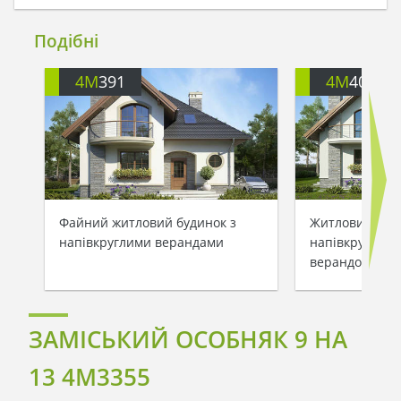
Подібні
4M
391
4M
401
Файний житловий будинок з
Житловий буди
напівкруглими верандами
напівкруглими
верандою
ЗАМІСЬКИЙ ОСОБНЯК 9 НА
13 4M3355