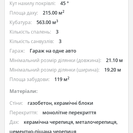
Кут нахилу покрівлі:
45 °
2
Площа даху:
215.00 м
3
Кубатура:
563.00 м
Кількість спалень:
3
Кількість санвузлів:
3
Гараж:
Гараж на одне авто
Мінімальний розмір ділянки (довжина):
21.10 м
Мінімальний розмір ділянки (ширина):
19.20 м
2
Площа забудови:
119 м
Матеріали:
Стіни:
газобетон, керамічні блоки
Перекриття:
монолітне перекриття
Дах:
керамічна черепиця, металочерепиця,
цементно-піщана черепиця