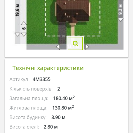
Технічні характеристики
Артикул
4M3355
Кількість поверхів:
2
2
Загальна площа:
180.40 м
2
Житлова площа:
130.80 м
Висота будинку:
8.90 м
Висота стелі:
2.80 м