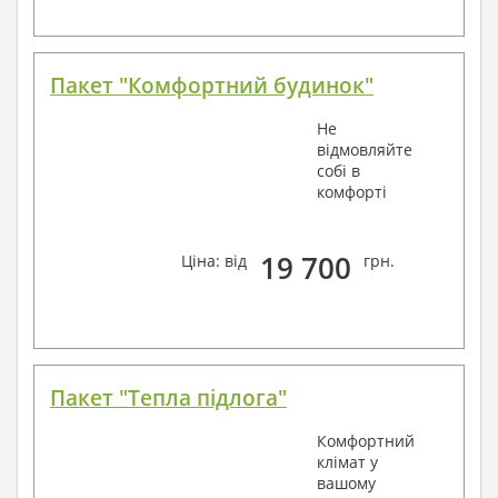
Пакет "Комфортний будинок"
Не
відмовляйте
собі в
комфорті
19 700
Ціна: від
грн.
Пакет "Тепла підлога"
Комфортний
клімат у
вашому