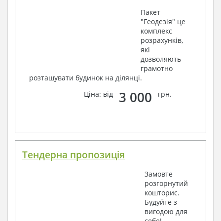
Пакет
"Геодезія" це
комплекс
розрахунків,
які
дозволяють
грамотно
розташувати будинок на ділянці.
3 000
Ціна: від
грн.
Тендерна пропозиція
Замовте
розгорнутий
кошторис.
Будуйте з
вигодою для
себе!