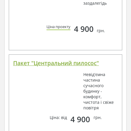
заздалегідь
4 900
Ціна проекту
грн.
Пакет "Центральний пилосос"
Невід'ємна
частина
сучасного
будинку -
комфорт,
чистота і свіже
повітря
4 900
Ціна: від
грн.