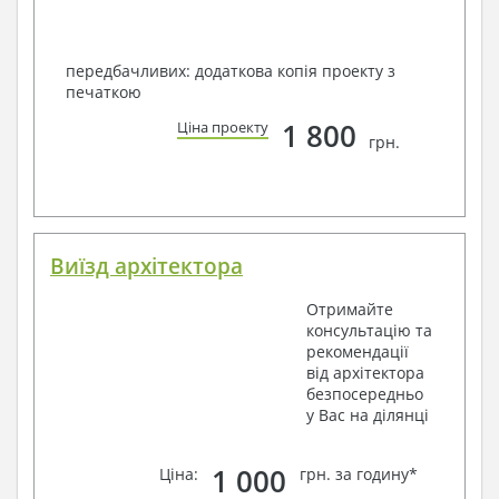
передбачливих: додаткова копія проекту з
печаткою
1 800
Ціна проекту
грн.
Виїзд архітектора
Отримайте
консультацію та
рекомендації
від архітектора
безпосередньо
у Вас на ділянці
1 000
Ціна:
грн. за годину*