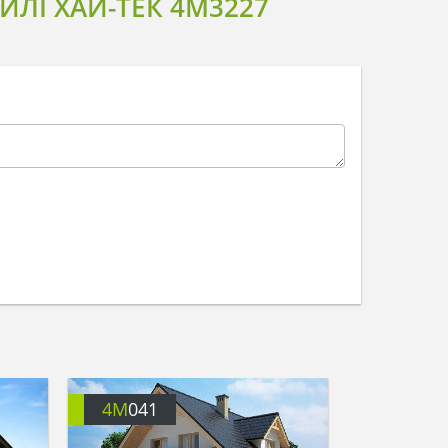
ЛІ ХАЙ-ТЕК 4M3227
4M
041