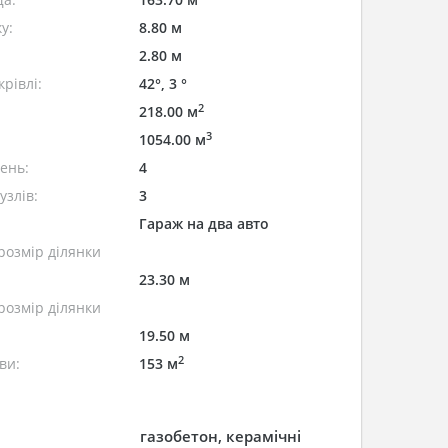
у:
8.80 м
2.80 м
рівлі:
42°, 3 °
2
218.00 м
3
1054.00 м
лень:
4
узлів:
3
Гараж на два авто
розмір ділянки
23.30 м
розмір ділянки
19.50 м
2
ви:
153 м
газобетон, керамічні