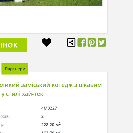
ІНОК
Партнери
ликий заміський котедж з цікавим
у стилі хай-тек
4M3227
рхів:
2
2
ща:
228.20 м
2
а:
163.70 м