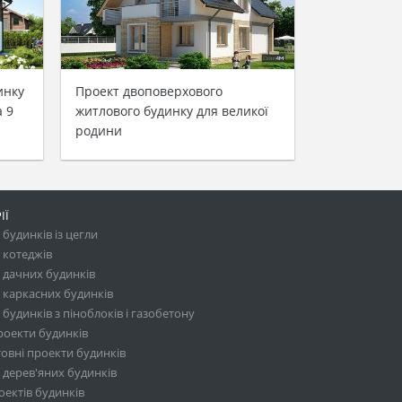
инку
Проект двоповерхового
 9
житлового будинку для великої
родини
ІЇ
будинків із цегли
 котеджів
 дачних будинків
 каркасних будинків
будинків з піноблоків і газобетону
роекти будинків
овні проекти будинків
 дерев'яних будинків
ектів будинків