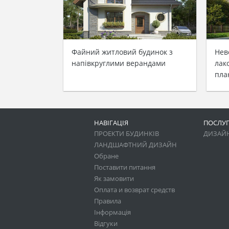
Файний житловий будинок з
Нев
напівкруглими верандами
лак
пла
НАВІГАЦІЯ
ПОСЛУ
ПРОЕКТИ БУДИНКІВ
ДИЗАЙН
ЛАНДШАФТНИЙ ДИЗАЙН
Обране
Поставити питання
Як замовити
Оплата и возврат средств
Правила
Інформація
Відгуки