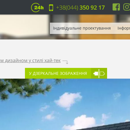
+38(044)
350 92 17
Індивідуальне проектування
Інфор
м дизайном у стилі хай-тек
.
У ДЗЕРКАЛЬНЕ ЗОБРАЖЕННЯ