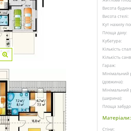
Висота будинк
Висота стелі:
Кут нахилу пок
Площа даху:
Кубатура:
Кількість спа
Кількість санв
Гараж:
Мінімальний 
(довжина):
Мінімальний 
(ширина):
Площа забудо
Матеріали:
Стіни: