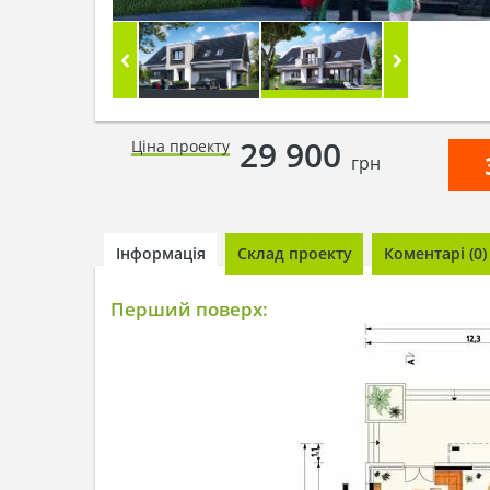
29 900
Ціна проекту
грн
Інформація
Склад проекту
Коментарі (0)
Перший поверх: