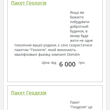
Пакет Геологія
Якщо ви
бажаєте
побудувати
добротний
будинок, в
якому буде
жити не одне
покоління вашої родини, є сенс скористатися
пакетом "Геологія", який виконають
кваліфіковані фахівці компанії Dom4m
6 000
Ціна: від
грн.
Пакет Геодезія
Пакет
"Геодезія" це