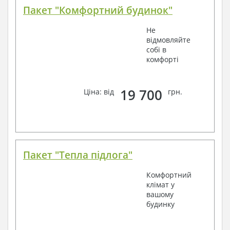
Пакет "Комфортний будинок"
Не
відмовляйте
собі в
комфорті
19 700
Ціна: від
грн.
Пакет "Тепла підлога"
Комфортний
клімат у
вашому
будинку