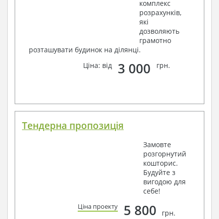
комплекс
розрахунків,
які
дозволяють
грамотно
розташувати будинок на ділянці.
3 000
Ціна: від
грн.
Тендерна пропозиція
Замовте
розгорнутий
кошторис.
Будуйте з
вигодою для
себе!
5 800
Ціна проекту
грн.