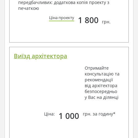
передбачливих: додаткова копія проекту з
печаткою
1 800
Ціна проекту
грн.
Виїзд архітектора
Отримайте
консультацію та
рекомендації
від архітектора
безпосередньо
у Вас на ділянці
1 000
Ціна:
грн. за годину*