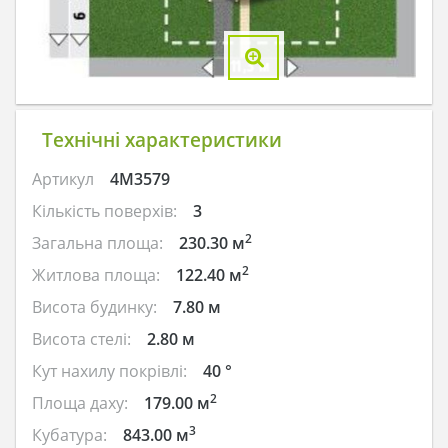
Технічні характеристики
Артикул
4M3579
Кількість поверхів:
3
2
Загальна площа:
230.30 м
2
Житлова площа:
122.40 м
Висота будинку:
7.80 м
Висота стелі:
2.80 м
Кут нахилу покрівлі:
40 °
2
Площа даху:
179.00 м
3
Кубатура:
843.00 м