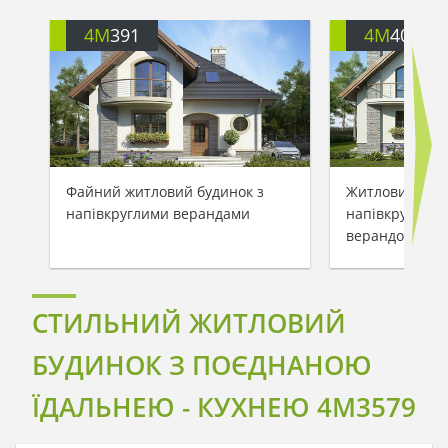
4M
391
4M
401
Файний житловий будинок з
Житловий буди
напівкруглими верандами
напівкруглими
верандою
СТИЛЬНИЙ ЖИТЛОВИЙ
БУДИНОК З ПОЄДНАНОЮ
ЇДАЛЬНЕЮ - КУХНЕЮ 4M3579