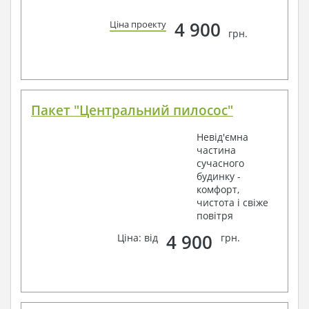
4 900
Ціна проекту
грн.
Пакет "Центральний пилосос"
Невід'ємна
частина
сучасного
будинку -
комфорт,
чистота і свіже
повітря
4 900
Ціна: від
грн.