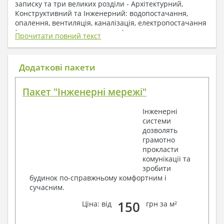
записку та три великих розділи - Архітектурний,
Конструктивний та Інженерний: водопостачання,
опалення, вентиляція, каналізація, електропостачання
( купується за додаткову плату ).
Прочитати повний текст
1. До складу Архітектурного розділу
входять:
Додаткові пакети
Поверхові плани з експлікацією приміщень
Пакет "Інженерні мережі"
План покрівлі
Розрізи та склад конструкцій
Інженерні
Фасади з даними зовнішніх оздоблень
системи
Елементи прорізів – специфікація
дозволять
Дані перемичок – перетин та специфікація
грамотно
Експлікація підлог
прокласти
Обсяги основних будівельних матеріалів
комунікації та
Архітектурні вузли в конструкціях
зробити
2. До складу Конструктивного розділу
будинок по-справжньому комфортним і
сучасним.
входять:
150
Ціна: від
грн за м²
Загальні дані по проекту
Схеми розташування та розрахунки