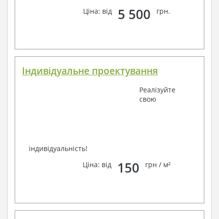
фахівців, Ви можете будь-яким зручним способом
5 500
Ціна: від
грн.
зв'язку: замовте зворотній дзвінок, viber, e-mail,
телефон –
наші контакти
.
Завжди раді Вам допомогти!
Індивідуальне проектування
Реалізуйте
свою
індивідуальність!
150
Ціна: від
грн / м²