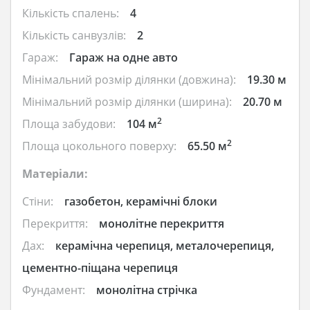
Кількість спалень:
4
Кількість санвузлів:
2
Гараж:
Гараж на одне авто
Мінімальний розмір ділянки (довжина):
19.30 м
Мінімальний розмір ділянки (ширина):
20.70 м
2
Площа забудови:
104 м
2
Площа цокольного поверху:
65.50 м
Матеріали:
Стіни:
газобетон, керамічні блоки
Перекриття:
монолітне перекриття
Дах:
керамічна черепиця, металочерепиця,
цементно-піщана черепиця
Фундамент:
монолітна стрічка