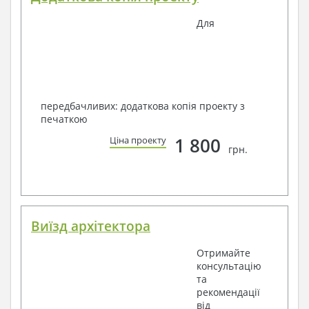
Для
передбачливих: додаткова копія проекту з
печаткою
1 800
Ціна проекту
грн.
Виїзд архітектора
Отримайте
консультацію
та
рекомендації
від