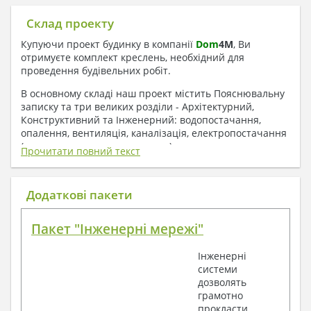
Склад проекту
Купуючи проект будинку в компанії
Dom
4
M
, Ви
отримуєте комплект креслень, необхідний для
проведення будівельних робіт.
В основному складі наш проект містить Пояснювальну
записку та три великих розділи - Архітектурний,
Конструктивний та Інженерний: водопостачання,
опалення, вентиляція, каналізація, електропостачання
( купується за додаткову плату ).
Прочитати повний текст
1. До складу Архітектурного розділу
входять:
Додаткові пакети
Поверхові плани з експлікацією приміщень
Пакет "Інженерні мережі"
План покрівлі
Розрізи та склад конструкцій
Інженерні
Фасади з даними зовнішніх оздоблень
системи
Елементи прорізів – специфікація
дозволять
Дані перемичок – перетин та специфікація
грамотно
Експлікація підлог
прокласти
Обсяги основних будівельних матеріалів