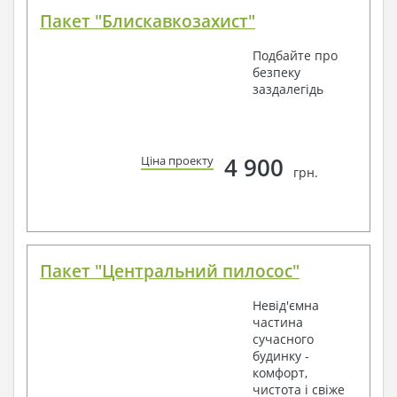
Пакет "Блискавкозахист"
Подбайте про
безпеку
заздалегідь
4 900
Ціна проекту
грн.
Пакет "Центральний пилосос"
Невід'ємна
частина
сучасного
будинку -
комфорт,
чистота і свіже