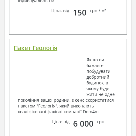
індивідуальність!
150
Ціна: від
грн / м²
Пакет Геологія
Якщо ви
бажаєте
побудувати
добротний
будинок, в
якому буде
жити не одне
покоління вашої родини, є сенс скористатися
пакетом "Геологія", який виконають
кваліфіковані фахівці компанії Dom4m
6 000
Ціна: від
грн.