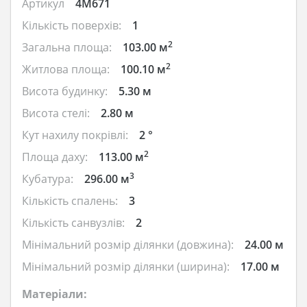
Артикул
4M671
Кількість поверхів:
1
2
Загальна площа:
103.00 м
2
Житлова площа:
100.10 м
Висота будинку:
5.30 м
Висота стелі:
2.80 м
Кут нахилу покрівлі:
2 °
2
Площа даху:
113.00 м
3
Кубатура:
296.00 м
Кількість спалень:
3
Кількість санвузлів:
2
Мінімальний розмір ділянки (довжина):
24.00 м
Мінімальний розмір ділянки (ширина):
17.00 м
Матеріали: