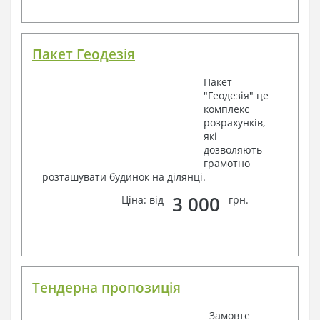
Пакет Геодезія
Пакет
"Геодезія" це
комплекс
розрахунків,
які
дозволяють
грамотно
розташувати будинок на ділянці.
3 000
Ціна: від
грн.
Тендерна пропозиція
Замовте