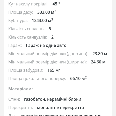
Кут нахилу покрівлі:
45 °
2
Площа даху:
333.00 м
3
Кубатура:
1243.00 м
Кількість спалень:
5
Кількість санвузлів:
2
Гараж:
Гараж на одне авто
Мінімальний розмір ділянки (довжина):
23.80 м
Мінімальний розмір ділянки (ширина):
24.60 м
2
Площа забудови:
165 м
2
Площа цокольного поверху:
66.10 м
Матеріали:
Стіни:
газобетон, керамічні блоки
Перекриття:
монолітне перекриття
Дах:
керамічна черепиця, металочерепиця,