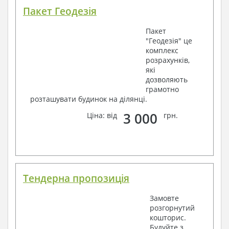
Пакет Геодезія
Пакет
"Геодезія" це
комплекс
розрахунків,
які
дозволяють
грамотно
розташувати будинок на ділянці.
3 000
Ціна: від
грн.
Тендерна пропозиція
Замовте
розгорнутий
кошторис.
Будуйте з