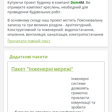
Купуючи проект будинку в компанії
Dom
4
M
, Ви
отримуєте комплект креслень, необхідний для
проведення будівельних робіт.
В основному складі наш проект містить Пояснювальну
записку та три великих розділи - Архітектурний,
Конструктивний та Інженерний: водопостачання,
опалення, вентиляція, каналізація, електропостачання
( купується за додаткову плату ).
Прочитати повний текст
1. До складу Архітектурного розділу
входять:
Додаткові пакети
Поверхові плани з експлікацією приміщень
Пакет "Інженерні мережі"
План покрівлі
Розрізи та склад конструкцій
Інженерні
Фасади з даними зовнішніх оздоблень
системи
Елементи прорізів – специфікація
дозволять
Дані перемичок – перетин та специфікація
грамотно
Експлікація підлог
прокласти
Обсяги основних будівельних матеріалів
комунікації та
Архітектурні вузли в конструкціях
зробити
2. До складу Конструктивного розділу
будинок по-справжньому комфортним і