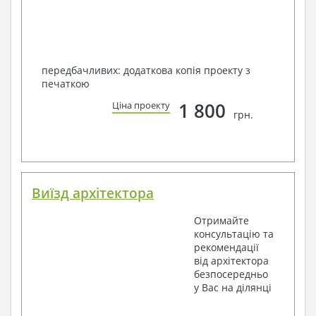
передбачливих: додаткова копія проекту з
печаткою
1 800
Ціна проекту
грн.
Виїзд архітектора
Отримайте
консультацію та
рекомендації
від архітектора
безпосередньо
у Вас на ділянці