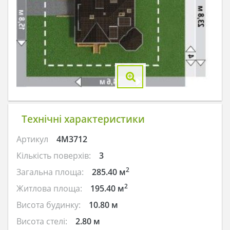
Технічні характеристики
Артикул
4M3712
Кількість поверхів:
3
2
Загальна площа:
285.40 м
2
Житлова площа:
195.40 м
Висота будинку:
10.80 м
Висота стелі:
2.80 м