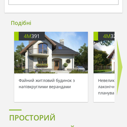
Подібні
4M
391
4M
3200
Файний житловий будинок з
Невеликий зам
напівкруглими верандами
лаконічним та
плануванням
ПРОСТОРИЙ