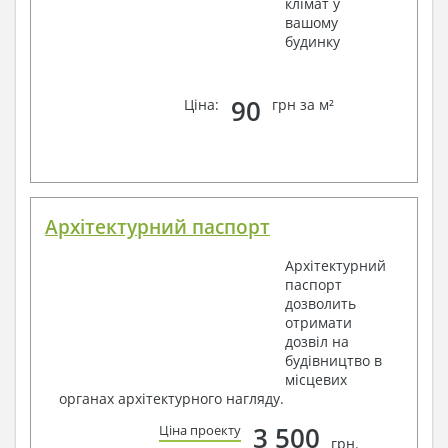
клімат у
вашому
будинку
90
Ціна:
грн за м²
Архітектурний паспорт
Архітектурний
паспорт
дозволить
отримати
дозвіл на
будівництво в
місцевих
органах архітектурного нагляду.
3 500
Ціна проекту
грн.