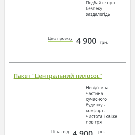
Подбайте про
безпеку
заздалегідь
4 900
Ціна проекту
грн.
Пакет "Центральний пилосос"
Невід'ємна
частина
сучасного
будинку -
комфорт,
чистота і свіже
повітря
4 900
Ціна: від
грн.