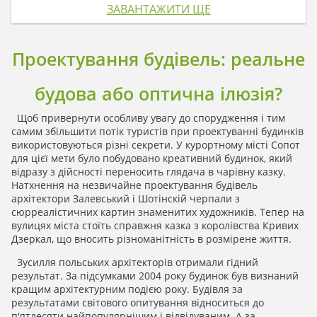
ЗАВАНТАЖИТИ ЩЕ
Проектування будівель: реальне
будова або оптична ілюзія?
Щоб привернути особливу увагу до спорудження і тим
самим збільшити потік туристів при проектуванні будинків
використовуються різні секрети. У курортному місті Сопот
для цієї мети було побудовано креативний будинок, який
відразу з дійсності переносить глядача в чарівну казку.
Натхнення на незвичайне проектування будівель
архітектори Залевський і Шотінскій черпали з
сюрреалістичних картин знаменитих художників. Тепер на
вулицях міста стоїть справжня казка з королівства Кривих
Дзеркал, що вносить різноманітність в розмірене життя.
Зусилля польських архітекторів отримали гідний
результат. За підсумками 2004 року будинок був визнаний
кращим архітектурним подією року. Будівля за
результатами світового опитування відноситься до
п'ятдесяти найпопулярнішим і відвідуваним. А за