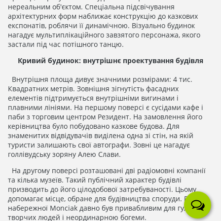
нереальним об'єктом. Спеціальна підсвічування
архітектурних форм наближає конструкцію до казкових
експонатів, роблячи її динамічною. Візуально будинок
нагадує мультиплікаційного завзятого персонажа, якого
застали під час потішного танцю.
Кривий будинок: внутрішнє проектування будівля
Внутрішня площа дивує значними розмірами: 4 тис.
Квадратних метрів. Зовнішня зігнутість фасадних
елементів підтримується внутрішніми вигинами і
плавними лініями. На першому поверсі є сусідами кафе і
паби з торговим центром Резидент. На замовлення його
керівництва було побудовано казкове будова. Для
знаменитих відвідувачів виділена одна зі стін, на якій
туристи залишають свої автографи. Зовні це нагадує
голлівудську зоряну Алею Слави.
На другому поверсі розташовані дві радіомовні компанії
та кілька музеїв. Такий публічний характер будівлі
призводить до його цілодобової затребуваності. Цьому
допомагає місце, обране для будівництва споруди. Район
набережної Monciak давно був привабливим для гулянь
творчих людей і неординарною богеми.