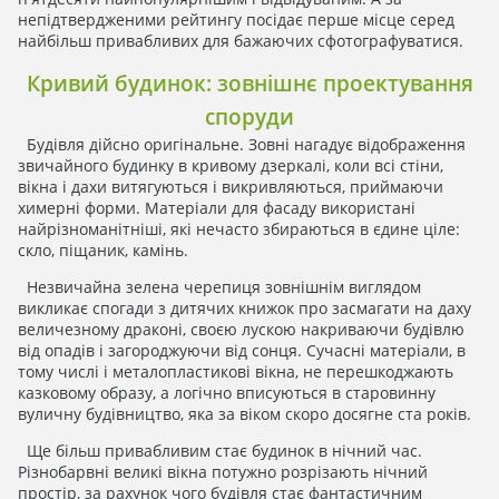
непідтвердженими рейтингу посідає перше місце серед
найбільш привабливих для бажаючих сфотографуватися.
Кривий будинок: зовнішнє проектування
споруди
Будівля дійсно оригінальне. Зовні нагадує відображення
звичайного будинку в кривому дзеркалі, коли всі стіни,
вікна і дахи витягуються і викривляються, приймаючи
химерні форми. Матеріали для фасаду використані
найрізноманітніші, які нечасто збираються в єдине ціле:
скло, піщаник, камінь.
Незвичайна зелена черепиця зовнішнім виглядом
викликає спогади з дитячих книжок про засмагати на даху
величезному драконі, своєю лускою накриваючи будівлю
від опадів і загороджуючи від сонця. Сучасні матеріали, в
тому числі і металопластикові вікна, не перешкоджають
казковому образу, а логічно вписуються в старовинну
вуличну будівництво, яка за віком скоро досягне ста років.
Ще більш привабливим стає будинок в нічний час.
Різнобарвні великі вікна потужно розрізають нічний
простір, за рахунок чого будівля стає фантастичним