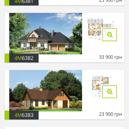
4M
6381
33 900
грн
4M
6382
23 900
грн
4M
6383