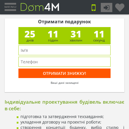
Отримати подарунок
25
11
31
11
днів
годин
хвилин
секунд
Ваші дані захищені
Індивідуальне проектування будівель включає
в себе:
підготовка та затвердження техзавдання;
укладення договору на проектні роботи;
створення концепції будинку, вибір стилю і