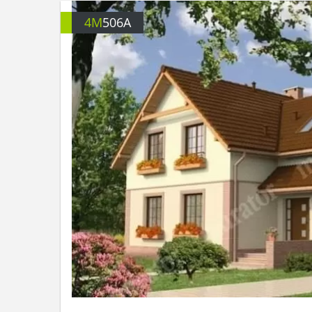
4M
506A