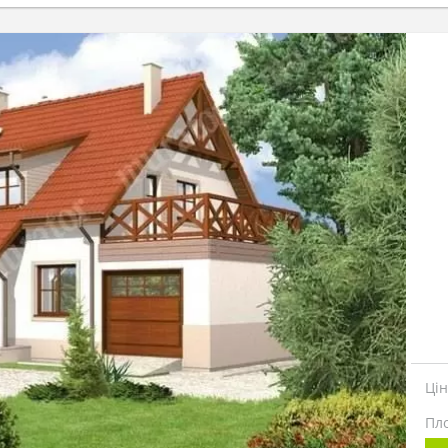
Ці
Пл