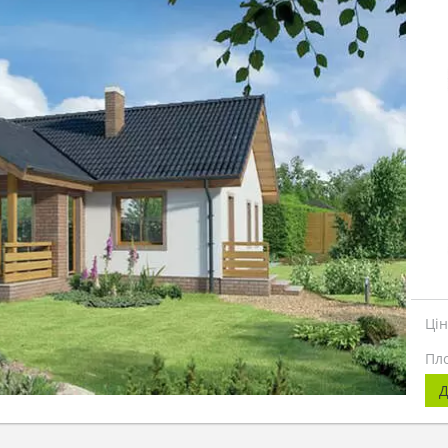
Ці
Пл