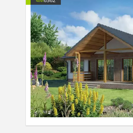
4M
6362