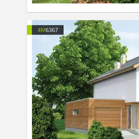
4M
6367