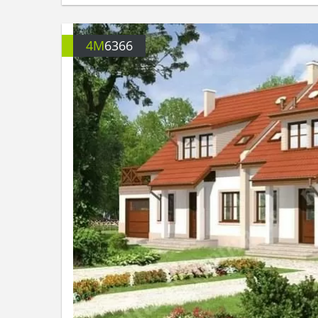
4M
6366