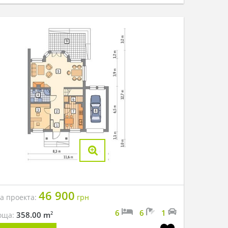
46 900
на проекта:
грн
6
6
1
2
358.00 m
оща: