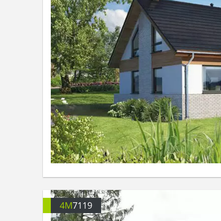
4M
7119