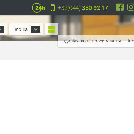
+38(044)
350 92 17
Площа
Індивідуальне проектування
Ін