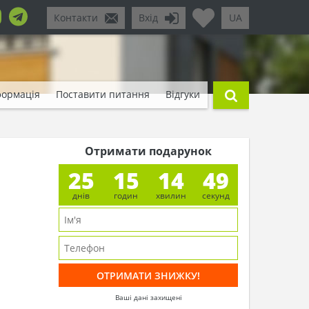
Контакти
Вхід
UA
формація
Поставити питання
Відгуки
Отримати подарунок
25
15
14
47
днів
годин
хвилин
секунд
Ваші дані захищені