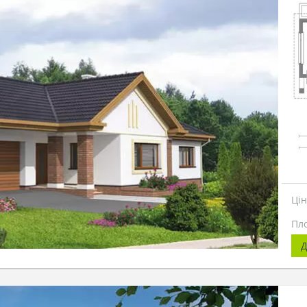
Ці
Пл