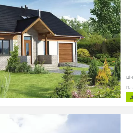
Ці
Пл