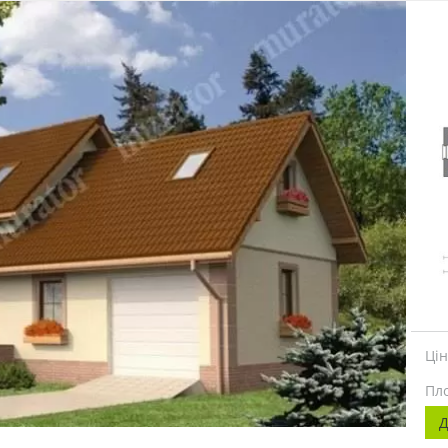
Ці
Пл