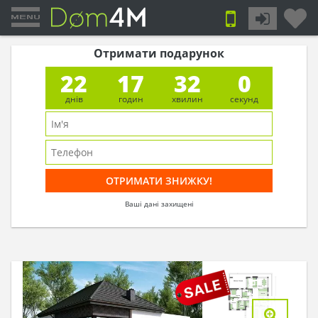
Отримати подарунок
22
17
32
0
днів
годин
хвилин
секунд
Ваші дані захищені