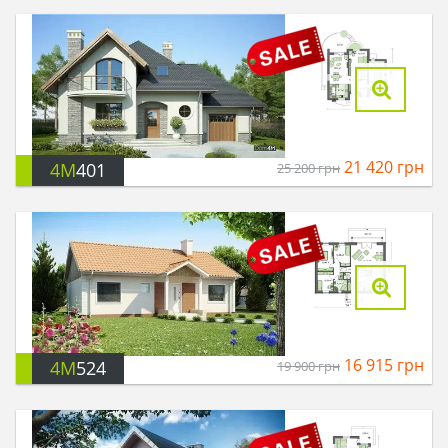
21 420
грн
4M
401
25 200
грн
16 915
грн
4M
524
19 900
грн