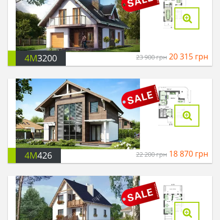
20 315
грн
4M
3200
23 900
грн
18 870
грн
4M
426
22 200
грн