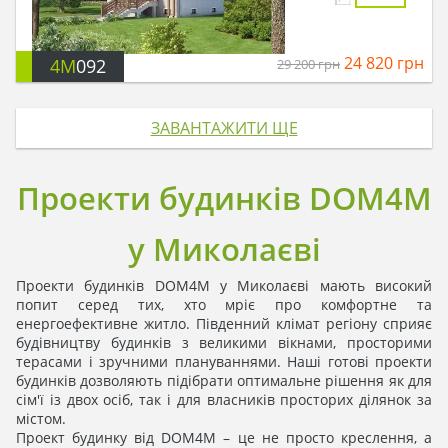
24 820
грн
4M
092
29 200
грн
ЗАВАНТАЖИТИ ЩЕ
Проекти будинків DOM4M
у Миколаєві
Проекти будинків DOM4M у Миколаєві мають високий
попит серед тих, хто мріє про комфортне та
енергоефективне житло. Південний клімат регіону сприяє
будівництву будинків з великими вікнами, просторими
терасами і зручними плануваннями. Наші готові проекти
будинків дозволяють підібрати оптимальне рішення як для
сім'ї із двох осіб, так і для власників просторих ділянок за
містом.
Проект будинку від DOM4M – це не просто креслення, а