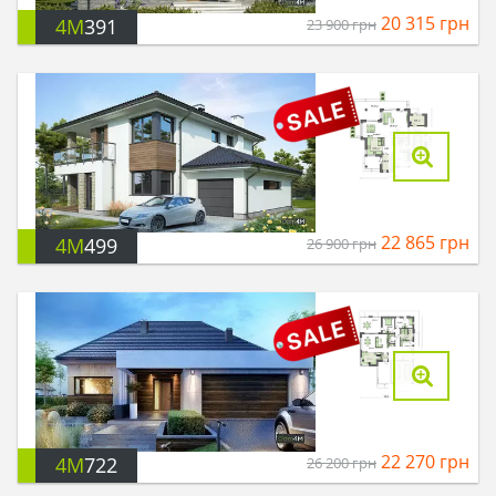
20 315
грн
4M
391
23 900
грн
22 865
грн
4M
499
26 900
грн
22 270
грн
4M
722
26 200
грн