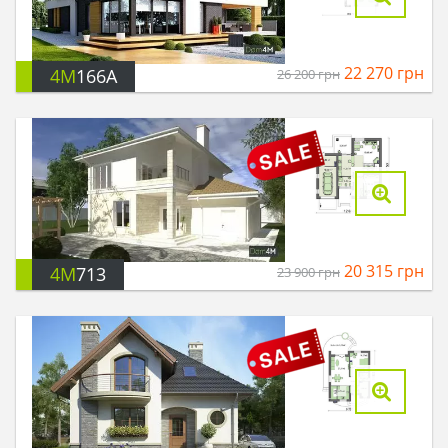
22 270
грн
4M
166A
26 200
грн
20 315
грн
4M
713
23 900
грн