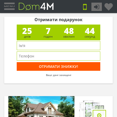
Отримати подарунок
25
7
48
44
днів
годин
хвилин
секунд
Ваші дані захищені