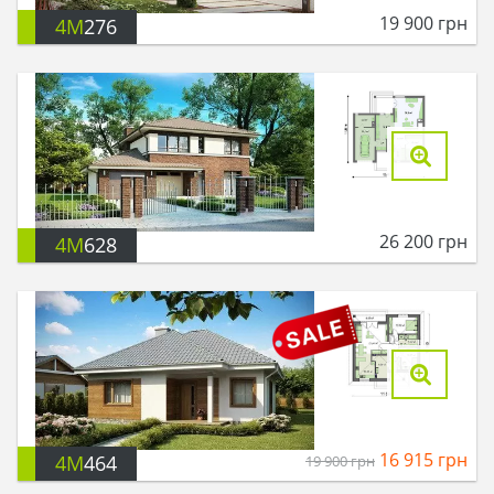
19 900
грн
4M
276
26 200
грн
4M
628
16 915
грн
4M
464
19 900
грн