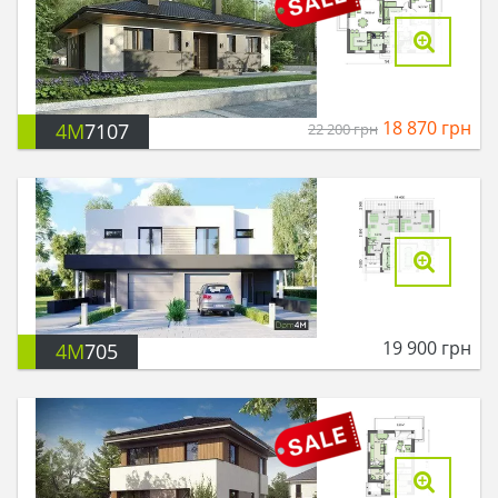
18 870
грн
4M
7107
22 200
грн
19 900
грн
4M
705