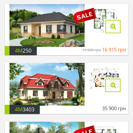
16 915
грн
4M
250
19 900
грн
35 900
грн
4M
3403