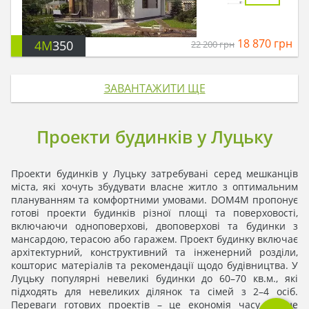
18 870
грн
4M
350
22 200
грн
ЗАВАНТАЖИТИ ЩЕ
Проекти будинків у Луцьку
Проекти будинків у Луцьку затребувані серед мешканців
міста, які хочуть збудувати власне житло з оптимальним
плануванням та комфортними умовами. DOM4M пропонує
готові проекти будинків різної площі та поверховості,
включаючи одноповерхові, двоповерхові та будинки з
мансардою, терасою або гаражем. Проект будинку включає
архітектурний, конструктивний та інженерний розділи,
кошторис матеріалів та рекомендації щодо будівництва. У
Луцьку популярні невеликі будинки до 60–70 кв.м., які
підходять для невеликих ділянок та сімей з 2–4 осіб.
Переваги готових проектів – це економія часу, точне