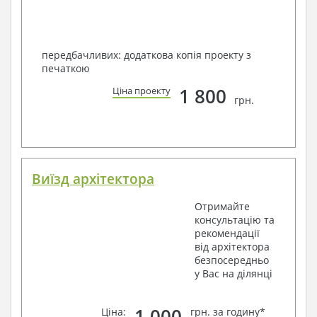
передбачливих: додаткова копія проекту з
печаткою
1 800
Ціна проекту
грн.
Виїзд архітектора
Отримайте
консультацію та
рекомендації
від архітектора
безпосередньо
у Вас на ділянці
1 000
Ціна:
грн. за годину*