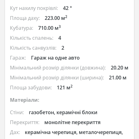
Кут нахилу покрівлі:
42 °
2
Площа даху:
223.00 м
3
Кубатура:
710.00 м
Кількість спалень:
4
Кількість санвузлів:
2
Гараж:
Гараж на одне авто
Мінімальний розмір ділянки (довжина):
20.20 м
Мінімальний розмір ділянки (ширина):
21.00 м
2
Площа забудови:
121 м
Матеріали:
Стіни:
газобетон, керамічні блоки
Перекриття:
монолітне перекриття
Дах:
керамічна черепиця, металочерепиця,