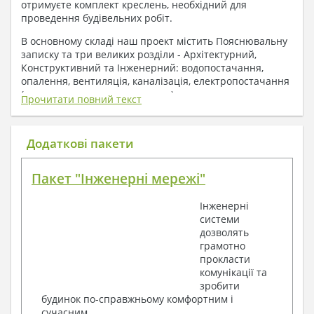
отримуєте комплект креслень, необхідний для
проведення будівельних робіт.
В основному складі наш проект містить Пояснювальну
записку та три великих розділи - Архітектурний,
Конструктивний та Інженерний: водопостачання,
опалення, вентиляція, каналізація, електропостачання
( купується за додаткову плату ).
Прочитати повний текст
1. До складу Архітектурного розділу
входять:
Додаткові пакети
Поверхові плани з експлікацією приміщень
Пакет "Інженерні мережі"
План покрівлі
Розрізи та склад конструкцій
Інженерні
Фасади з даними зовнішніх оздоблень
системи
Елементи прорізів – специфікація
дозволять
Дані перемичок – перетин та специфікація
грамотно
Експлікація підлог
прокласти
Обсяги основних будівельних матеріалів
комунікації та
Архітектурні вузли в конструкціях
зробити
2. До складу Конструктивного розділу
будинок по-справжньому комфортним і
сучасним.