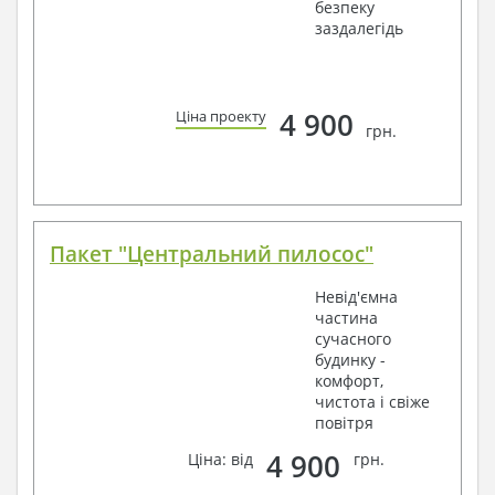
безпеку
заздалегідь
4 900
Ціна проекту
грн.
Пакет "Центральний пилосос"
Невід'ємна
частина
сучасного
будинку -
комфорт,
чистота і свіже
повітря
4 900
Ціна: від
грн.