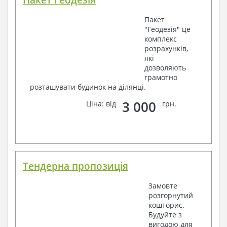
Пакет Геодезія
Пакет
"Геодезія" це
комплекс
розрахунків,
які
дозволяють
грамотно
розташувати будинок на ділянці.
3 000
Ціна: від
грн.
Тендерна пропозиція
Замовте
розгорнутий
кошторис.
Будуйте з
вигодою для