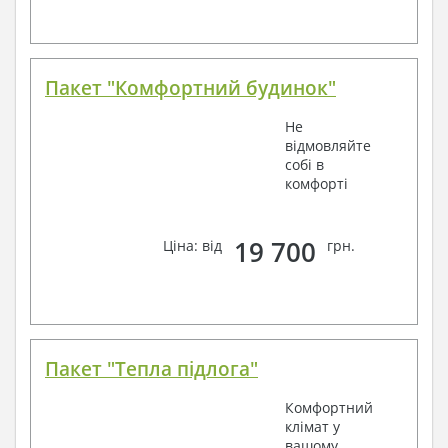
Пакет "Комфортний будинок"
Не
відмовляйте
собі в
комфорті
19 700
Ціна: від
грн.
Пакет "Тепла підлога"
Комфортний
клімат у
вашому