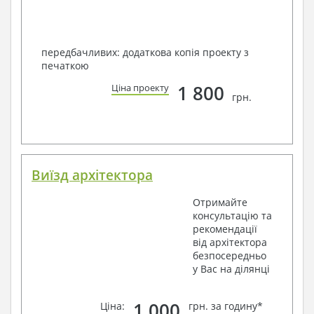
передбачливих: додаткова копія проекту з
печаткою
1 800
Ціна проекту
грн.
Виїзд архітектора
Отримайте
консультацію та
рекомендації
від архітектора
безпосередньо
у Вас на ділянці
1 000
Ціна:
грн. за годину*