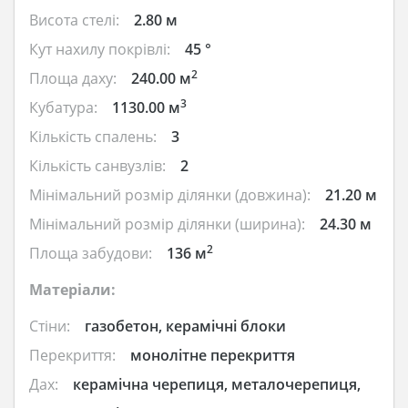
Висота стелі:
2.80 м
Кут нахилу покрівлі:
45 °
2
Площа даху:
240.00 м
3
Кубатура:
1130.00 м
Кількість спалень:
3
Кількість санвузлів:
2
Мінімальний розмір ділянки (довжина):
21.20 м
Мінімальний розмір ділянки (ширина):
24.30 м
2
Площа забудови:
136 м
Матеріали:
Стіни:
газобетон, керамічні блоки
Перекриття:
монолітне перекриття
Дах:
керамічна черепиця, металочерепиця,