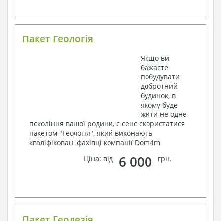
Пакет Геологія
Якщо ви
бажаєте
побудувати
добротний
будинок, в
якому буде
жити не одне
покоління вашої родини, є сенс скористатися
пакетом "Геологія", який виконають
кваліфіковані фахівці компанії Dom4m
6 000
Ціна: від
грн.
Пакет Геодезія