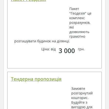
Пакет
"Геодезія" це
комплекс
розрахунків,
які
дозволяють
грамотно
розташувати будинок на ділянці.
3 000
Ціна: від
грн.
Тендерна пропозиція
Замовте
розгорнутий
кошторис.
Будуйте з
вигодою для