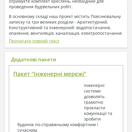
отримуєте комплект креслень, необхідний для
проведення будівельних робіт.
В основному складі наш проект містить Пояснювальну
записку та три великих розділи - Архітектурний,
Конструктивний та Інженерний: водопостачання,
опалення, вентиляція, каналізація, електропостачання
( купується за додаткову плату ).
Прочитати повний текст
1. До складу Архітектурного розділу
входять:
Додаткові пакети
Поверхові плани з експлікацією приміщень
Пакет "Інженерні мережі"
План покрівлі
Розрізи та склад конструкцій
Інженерні
Фасади з даними зовнішніх оздоблень
системи
Елементи прорізів – специфікація
дозволять
Дані перемичок – перетин та специфікація
грамотно
Експлікація підлог
прокласти
Обсяги основних будівельних матеріалів
комунікації та
Архітектурні вузли в конструкціях
зробити
2. До складу Конструктивного розділу
будинок по-справжньому комфортним і
сучасним.