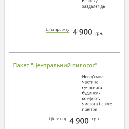
безпеку
заздалегідь
4 900
Ціна проекту
грн.
Пакет "Центральний пилосос"
Невід'ємна
частина
сучасного
будинку -
комфорт,
чистота і свіже
повітря
4 900
Ціна: від
грн.