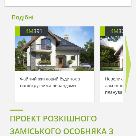
Подібні
4M
391
4M
3200
Файний житловий будинок з
Невеликий зам
напівкруглими верандами
лаконічним та
плануванням
ПРОЕКТ РОЗКІШНОГО
ЗАМІСЬКОГО ОСОБНЯКА З