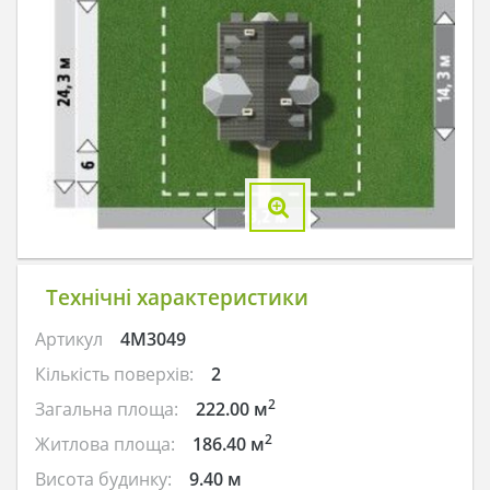
Технічні характеристики
Артикул
4M3049
Кількість поверхів:
2
2
Загальна площа:
222.00 м
2
Житлова площа:
186.40 м
Висота будинку:
9.40 м