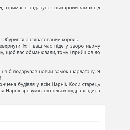
зад, отримає в подарунок шикарний замок від
! - Обурився роздратований король.
евернути їх: і ваш час піде у зворотньому
хочу, щоб вас обманювали, тому і прийшов до
є, і я б подарував новий замок шарлатану. Я
!
нчена будівля у всій Нарнії. Коли старець
род Нарнії зрозумів, що тільки мудра людина