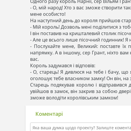
Одного разу король Нарнії, сер Вільям Грант,
- О, мій народ! Хто з вас зможе створити т
мене особисто!
На наступний день до короля прийшов стари
- Мій король! Дозволь мені поділитися з т
І він поставив на кришталевий столик пісо
- Але це всього лише пісочний годинник! Я 
- Послухайте мене, Великий: поставте їх 
напрямку. А в іншому, сер Грант, ніхто вам
вас.
Король задумався і відповів:
- О, старець! Я дивлюся на тебе і бачу, що
оголошує тебе власником замку! Он він, на 
Старець подякував королю і відправився д
увійшов в замок, він закрив за собою двері
зможе володіти королівським замком!
Коментарі