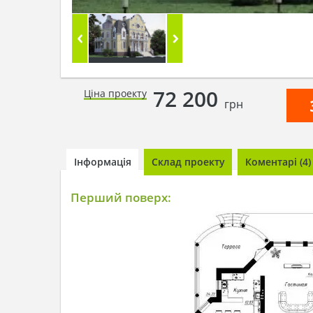
72 200
Ціна проекту
грн
Інформація
Склад проекту
Коментарі (4)
Перший поверх: