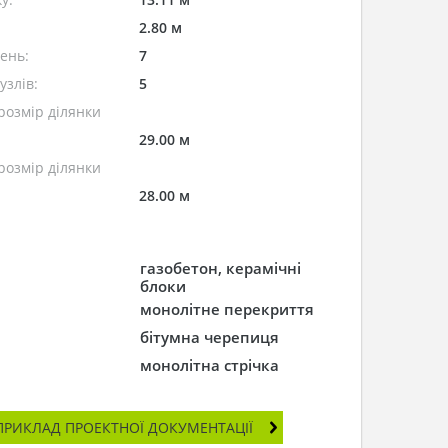
2.80 м
лень:
7
узлів:
5
розмір ділянки
29.00 м
розмір ділянки
28.00 м
газобетон, керамічні
блоки
монолітне перекриття
бітумна черепиця
монолітна стрічка
ПРИКЛАД ПРОЕКТНОЇ ДОКУМЕНТАЦІЇ