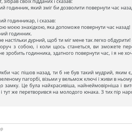
 зібрав своїх підданих і сказав:
акий годинник, який зміг би дозволити повернути час на
й годинникар, і сказав:
обою моєю знахідкою, яка допоможе повернути час назад!
чний годинник.
не настільки дурний, щоб ти міг мене так легко обдурити
поруч з собою, і коли щось станеться, ви зможете пер
 не зробить годинника, здатного повернути час, і я не 
 якби час пішов назад, ти б не був такий мудрий, яким 
зеленому пагорбі, візьми у вельмож ключі і живи в ньому
о замку. Це була найкрасивіша, найнеймовірніша і вито
 і тут же перетворився на молодого юнака. З тих пір на