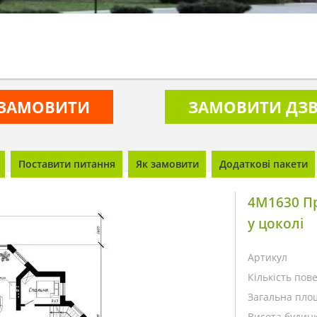
ЗАМОВИТИ
ЗАМОВИТИ ДЗВ
Поставити питання
Як замовити
Додаткові пакети
4M1630 Пр
у цоколі
Артикул
Кількість пове
Загальна пло
Висота будинк