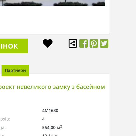
ІНОК
Партнери
оект невеликого замку з басейном
4M1630
рхів:
4
2
ща:
554.00 м
у:
13.11 м