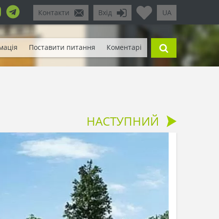
Контакти
Вхід
UA
мація
Поставити питання
Коментарі
НАСТУПНИЙ