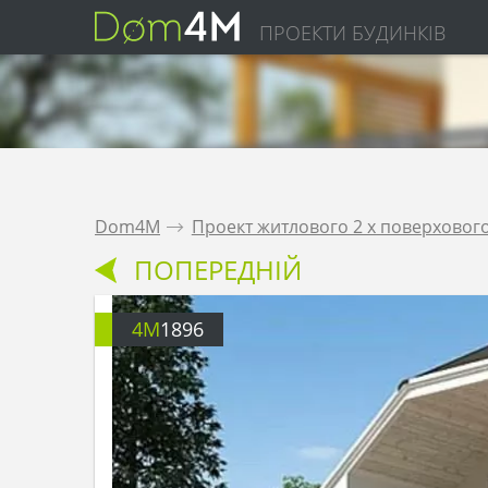
ПРОЕКТИ БУДИНКІВ
Dom4M
.
Проект житлового 2 х поверховог
ПОПЕРЕДНІЙ
4M
1896