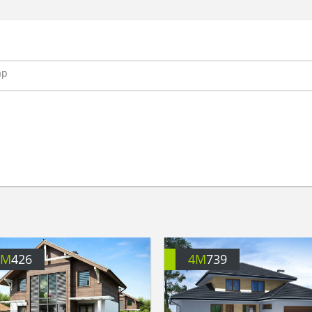
4M
426
4M
739