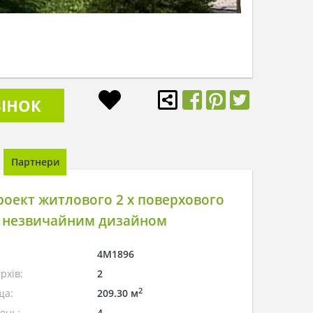
ІНОК
Партнери
оект житлового 2 х поверхового
з незвичайним дизайном
4M1896
рхів:
2
2
ща:
209.30 м
лень:
4