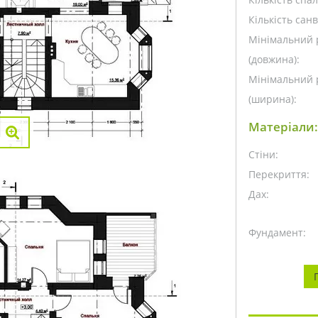
Кількість санв
Мінімальний 
(довжина):
Мінімальний 
(ширина):
Матеріали:
Стіни:
Перекриття:
Дах:
Фундамент: