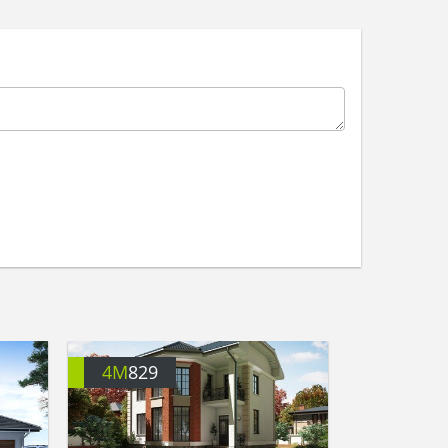
4M
829