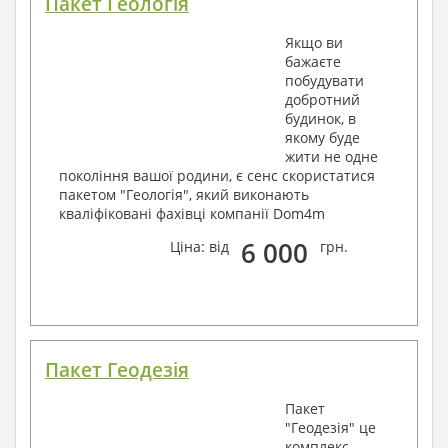
Пакет Геологія
Якщо ви
бажаєте
побудувати
добротний
будинок, в
якому буде
жити не одне
покоління вашої родини, є сенс скористатися
пакетом "Геологія", який виконають
кваліфіковані фахівці компанії Dom4m
6 000
Ціна: від
грн.
Пакет Геодезія
Пакет
"Геодезія" це
комплекс