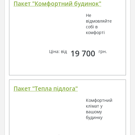
Пакет "Комфортний будинок"
Не
відмовляйте
собі в
комфорті
19 700
Ціна: від
грн.
Пакет "Тепла підлога"
Комфортний
клімат у
вашому
будинку