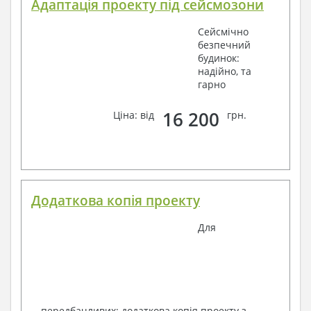
Адаптація проекту під сейсмозони
Сейсмічно
безпечний
будинок:
надійно, та
гарно
16 200
Ціна: від
грн.
Додаткова копія проекту
Для
передбачливих: додаткова копія проекту з