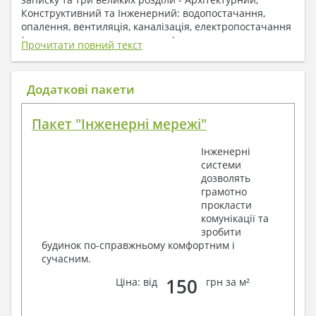
Конструктивний та Інженерний: водопостачання,
опалення, вентиляція, каналізація, електропостачання
( купується за додаткову плату ).
Прочитати повний текст
1. До складу Архітектурного розділу
входять:
Додаткові пакети
Поверхові плани з експлікацією приміщень
Пакет "Інженерні мережі"
План покрівлі
Розрізи та склад конструкцій
Інженерні
Фасади з даними зовнішніх оздоблень
системи
Елементи прорізів – специфікація
дозволять
Дані перемичок – перетин та специфікація
грамотно
Експлікація підлог
прокласти
Обсяги основних будівельних матеріалів
комунікації та
Архітектурні вузли в конструкціях
зробити
2. До складу Конструктивного розділу
будинок по-справжньому комфортним і
сучасним.
входять:
150
Ціна: від
грн за м²
Загальні дані по проекту
Схеми розташування та розрахунки
фундаментів