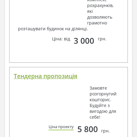
розрахунків,
які
дозволяють
грамотно
розташувати будинок на ділянці.
3 000
Ціна: від
грн.
Тендерна пропозиція
Замовте
розгорнутий
кошторис.
Будуйте з
вигодою для
себе!
5 800
Ціна проекту
грн.