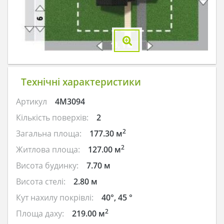
Технічні характеристики
Артикул
4M3094
Кількість поверхів:
2
2
Загальна площа:
177.30 м
2
Житлова площа:
127.00 м
Висота будинку:
7.70 м
Висота стелі:
2.80 м
Кут нахилу покрівлі:
40°, 45 °
2
Площа даху:
219.00 м