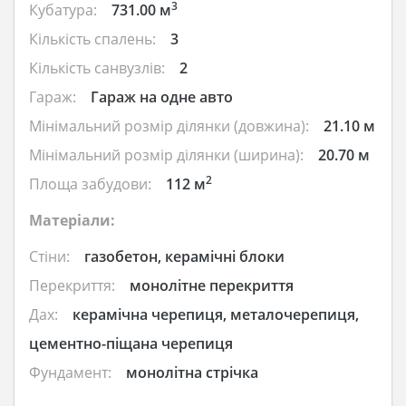
3
Кубатура:
731.00 м
Кількість спалень:
3
Кількість санвузлів:
2
Гараж:
Гараж на одне авто
Мінімальний розмір ділянки (довжина):
21.10 м
Мінімальний розмір ділянки (ширина):
20.70 м
2
Площа забудови:
112 м
Матеріали:
Стіни:
газобетон, керамічні блоки
Перекриття:
монолітне перекриття
Дах:
керамічна черепиця, металочерепиця,
цементно-піщана черепиця
Фундамент:
монолітна стрічка