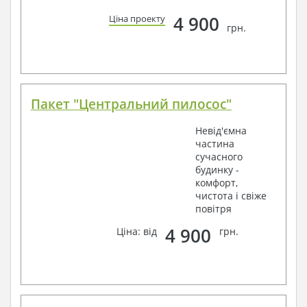
4 900
Ціна проекту
грн.
Пакет "Центральний пилосос"
Невід'ємна
частина
сучасного
будинку -
комфорт,
чистота і свіже
повітря
4 900
Ціна: від
грн.