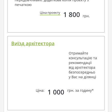
печаткою
1 800
Ціна проекту
грн.
Виїзд архітектора
Отримайте
консультацію та
рекомендації
від архітектора
безпосередньо
у Вас на ділянці
1 000
Ціна:
грн. за годину*