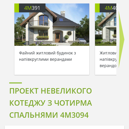
4M
391
4M
401
Файний житловий будинок з
Житловий буди
напівкруглими верандами
напівкруглими
верандою
ПРОЕКТ НЕВЕЛИКОГО
КОТЕДЖУ З ЧОТИРМА
СПАЛЬНЯМИ 4M3094