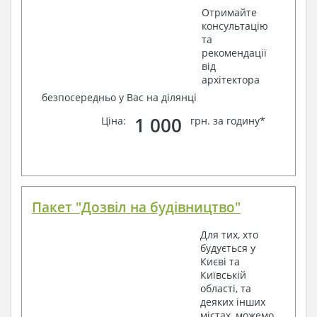
Отримайте
консультацію
та
рекомендації
від
архітектора
безпосередньо у Вас на ділянці
1 000
Ціна:
грн. за годину*
Пакет "Дозвіл на будівництво"
Для тих, хто
будується у
Києві та
Київській
області, та
деяких інших
містах, можемо