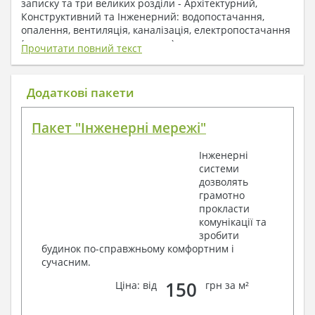
записку та три великих розділи - Архітектурний,
Конструктивний та Інженерний: водопостачання,
опалення, вентиляція, каналізація, електропостачання
( купується за додаткову плату ).
Прочитати повний текст
1. До складу Архітектурного розділу
входять:
Додаткові пакети
Поверхові плани з експлікацією приміщень
Пакет "Інженерні мережі"
План покрівлі
Розрізи та склад конструкцій
Інженерні
Фасади з даними зовнішніх оздоблень
системи
Елементи прорізів – специфікація
дозволять
Дані перемичок – перетин та специфікація
грамотно
Експлікація підлог
прокласти
Обсяги основних будівельних матеріалів
комунікації та
Архітектурні вузли в конструкціях
зробити
2. До складу Конструктивного розділу
будинок по-справжньому комфортним і
сучасним.
входять:
150
Ціна: від
грн за м²
Загальні дані по проекту
Схеми розташування та розрахунки