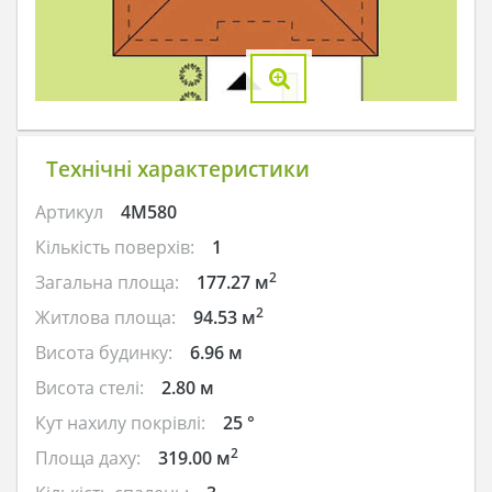
Технічні характеристики
Артикул
4M580
Кількість поверхів:
1
2
Загальна площа:
177.27 м
2
Житлова площа:
94.53 м
Висота будинку:
6.96 м
Висота стелі:
2.80 м
Кут нахилу покрівлі:
25 °
2
Площа даху:
319.00 м