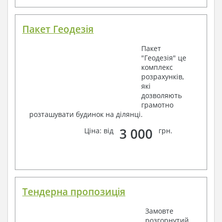
Пакет Геодезія
Пакет
"Геодезія" це
комплекс
розрахунків,
які
дозволяють
грамотно
розташувати будинок на ділянці.
3 000
Ціна: від
грн.
Тендерна пропозиція
Замовте
розгорнутий