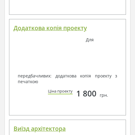
Додаткова копія проекту
Для
передбачливих: додаткова копія проекту з
печаткою
1 800
Ціна проекту
грн.
Виїзд архітектора