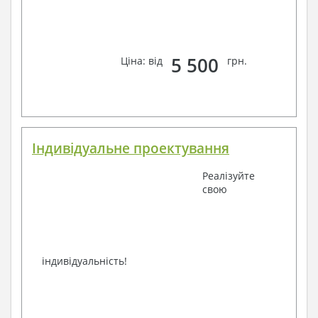
фахівців, Ви можете будь-яким зручним способом
зв'язку: замовте зворотній дзвінок, viber, e-mail,
телефон –
наші контакти
.
Завжди раді Вам допомогти!
5 500
Ціна: від
грн.
Індивідуальне проектування
Реалізуйте
свою
індивідуальність!