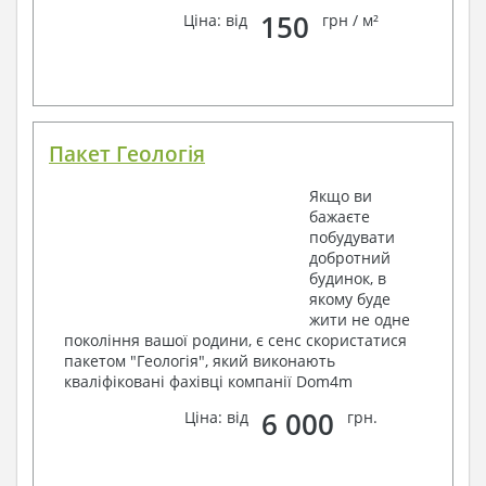
150
Ціна: від
грн / м²
Пакет Геологія
Якщо ви
бажаєте
побудувати
добротний
будинок, в
якому буде
жити не одне
покоління вашої родини, є сенс скористатися
пакетом "Геологія", який виконають
кваліфіковані фахівці компанії Dom4m
6 000
Ціна: від
грн.