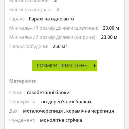
Кількість спалень:
3
Кількість санвузлів:
2
Гараж:
Гараж на одне авто
Мінімальний розмір ділянки (довжина):
23.00 м
Мінімальний розмір ділянки (ширина):
23.00 м
2
Площа забудови:
256 м
РОЗМІРИ ПРИМІЩЕНЬ
Матеріали:
Стіни:
газобетонні блоки
Перекриття:
по дерев'яних балках
Дах:
металочерепиця , керамічна черепиця
Фундамент:
монолітна стрічка