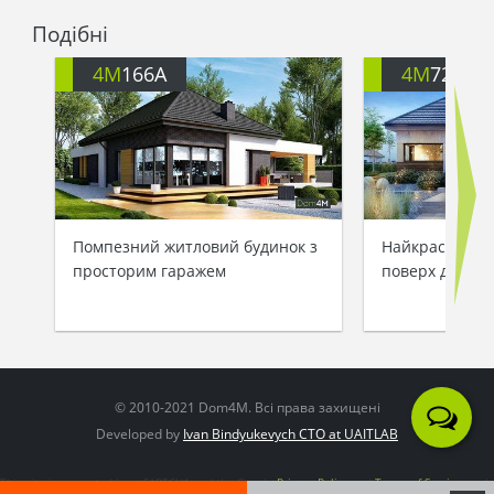
Подібні
4M
166A
4M
722
Помпезний житловий будинок з
Найкрасивіший
просторим гаражем
поверх для др
© 2010-2021 Dom4M. Всі права захищені
Developed by
Ivan Bindyukevych CTO at UAITLAB
This site is protected by reCAPTCHA and the Google
Privacy Policy
and
Terms of Service
apply