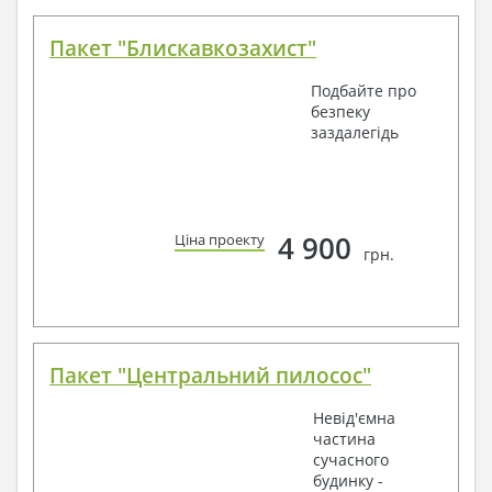
Пакет "Блискавкозахист"
Подбайте про
безпеку
заздалегідь
4 900
Ціна проекту
грн.
Пакет "Центральний пилосос"
Невід'ємна
частина
сучасного
будинку -