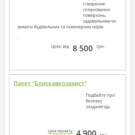
створення
спланованих
поверхонь,
задовольняючи
вимоги будівельних та інженерних норм.
.
8 500
Ціна: від
грн.
Пакет "Блискавкозахист"
Подбайте про
безпеку
заздалегідь
4 900
Ціна проекту
грн.