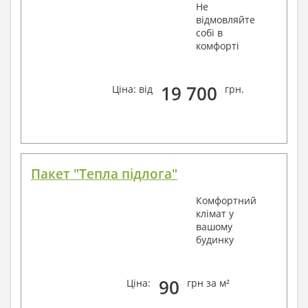
Не
відмовляйте
собі в
комфорті
19 700
Ціна: від
грн.
Пакет "Тепла підлога"
Комфортний
клімат у
вашому
будинку
90
Ціна:
грн за м²