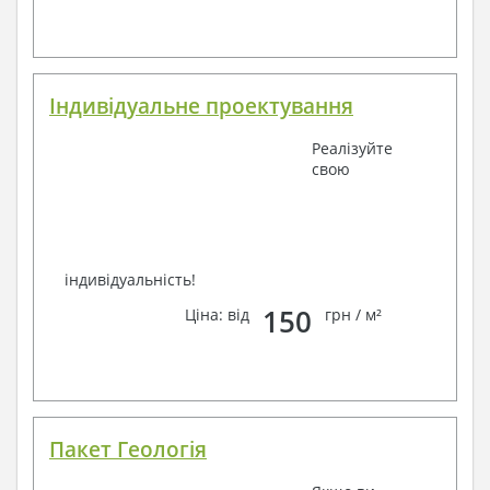
телефон –
наші контакти
.
Завжди раді Вам допомогти!
Індивідуальне проектування
Реалізуйте
свою
індивідуальність!
150
Ціна: від
грн / м²
Пакет Геологія