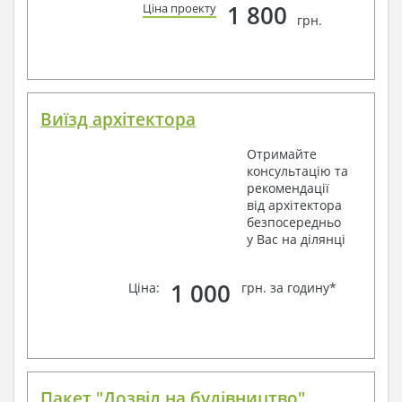
1 800
Ціна проекту
грн.
Виїзд архітектора
Отримайте
консультацію та
рекомендації
від архітектора
безпосередньо
у Вас на ділянці
1 000
Ціна:
грн. за годину*
Пакет "Дозвіл на будівництво"