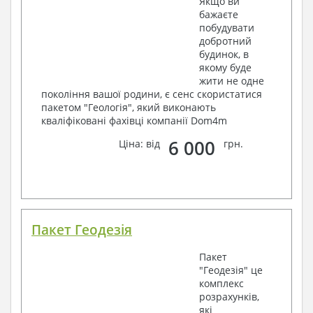
Якщо ви
бажаєте
побудувати
добротний
будинок, в
якому буде
жити не одне
покоління вашої родини, є сенс скористатися
пакетом "Геологія", який виконають
кваліфіковані фахівці компанії Dom4m
6 000
Ціна: від
грн.
Пакет Геодезія
Пакет
"Геодезія" це
комплекс
розрахунків,
які