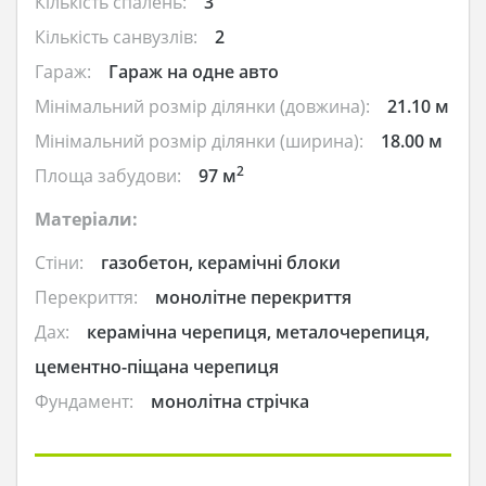
Кількість спалень:
3
Кількість санвузлів:
2
Гараж:
Гараж на одне авто
Мінімальний розмір ділянки (довжина):
21.10 м
Мінімальний розмір ділянки (ширина):
18.00 м
2
Площа забудови:
97 м
Матеріали:
Стіни:
газобетон, керамічні блоки
Перекриття:
монолітне перекриття
Дах:
керамічна черепиця, металочерепиця,
цементно-піщана черепиця
Фундамент:
монолітна стрічка