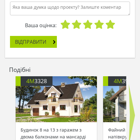
Ваша оцінка:
ВІДПРАВИТИ
Подібні
4M
3328
4M
391
Будинок 8 на 13 з гаражем з
Файний житло
двома балконами на мансарді
напівкруглим