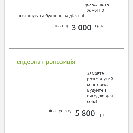
дозволяють
грамотно
розташувати будинок на ділянці.
3 000
Ціна: від
грн.
Тендерна пропозиція
Замовте
розгорнутий
кошторис.
Будуйте з
вигодою для
себе!
5 800
Ціна проекту
грн.