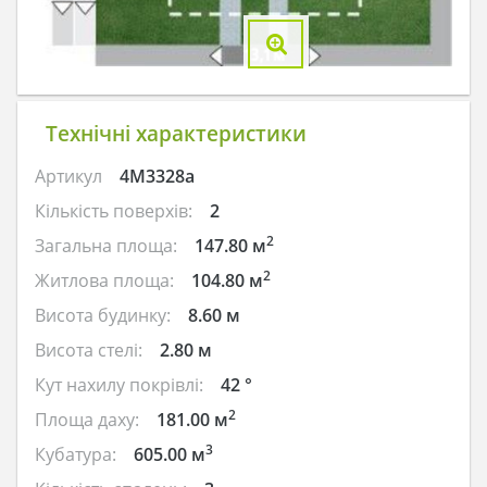
Технічні характеристики
Артикул
4M3328a
Кількість поверхів:
2
2
Загальна площа:
147.80 м
2
Житлова площа:
104.80 м
Висота будинку:
8.60 м
Висота стелі:
2.80 м
Кут нахилу покрівлі:
42 °
2
Площа даху:
181.00 м
3
Кубатура:
605.00 м