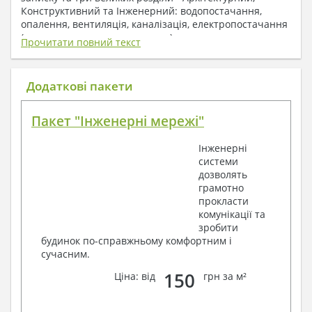
Конструктивний та Інженерний: водопостачання,
опалення, вентиляція, каналізація, електропостачання
( купується за додаткову плату ).
Прочитати повний текст
1. До складу Архітектурного розділу
входять:
Додаткові пакети
Поверхові плани з експлікацією приміщень
Пакет "Інженерні мережі"
План покрівлі
Розрізи та склад конструкцій
Інженерні
Фасади з даними зовнішніх оздоблень
системи
Елементи прорізів – специфікація
дозволять
Дані перемичок – перетин та специфікація
грамотно
Експлікація підлог
прокласти
Обсяги основних будівельних матеріалів
комунікації та
Архітектурні вузли в конструкціях
зробити
2. До складу Конструктивного розділу
будинок по-справжньому комфортним і
сучасним.
входять:
150
Ціна: від
грн за м²
Загальні дані по проекту
Схеми розташування та розрахунки
фундаментів