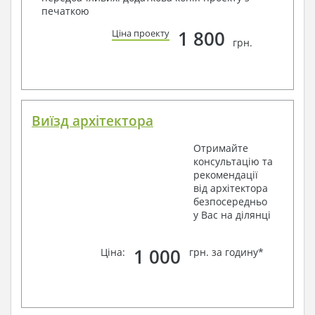
печаткою
1 800
Ціна проекту
грн.
Виїзд архітектора
Отримайте
консультацію та
рекомендації
від архітектора
безпосередньо
у Вас на ділянці
1 000
Ціна:
грн. за годину*