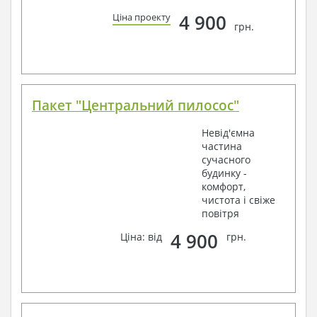
4 900
Ціна проекту
грн.
Пакет "Центральний пилосос"
Невід'ємна
частина
сучасного
будинку -
комфорт,
чистота і свіже
повітря
4 900
Ціна: від
грн.