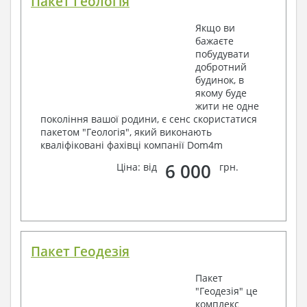
Пакет Геологія
Якщо ви
бажаєте
побудувати
добротний
будинок, в
якому буде
жити не одне
покоління вашої родини, є сенс скористатися
пакетом "Геологія", який виконають
кваліфіковані фахівці компанії Dom4m
6 000
Ціна: від
грн.
Пакет Геодезія
Пакет
"Геодезія" це
комплекс