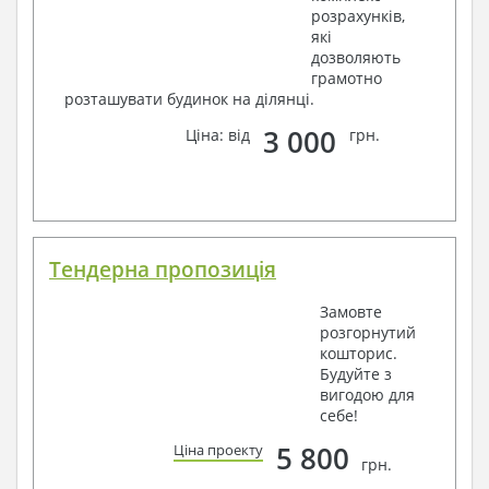
розрахунків,
які
дозволяють
грамотно
розташувати будинок на ділянці.
3 000
Ціна: від
грн.
Тендерна пропозиція
Замовте
розгорнутий
кошторис.
Будуйте з
вигодою для
себе!
5 800
Ціна проекту
грн.