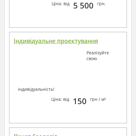
фахівців, Ви можете будь-яким зручним способом
5 500
Ціна: від
грн.
зв'язку: замовте зворотній дзвінок, viber, e-mail,
телефон –
наші контакти
.
Завжди раді Вам допомогти!
Індивідуальне проектування
Реалізуйте
свою
індивідуальність!
150
Ціна: від
грн / м²