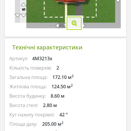
Технічні характеристики
Артикул
4M3213x
Кількість поверхів:
2
2
Загальна площа:
172.10 м
2
Житлова площа:
124.50 м
Висота будинку:
8.60 м
Висота стелі:
2.80 м
Кут нахилу покрівлі:
42 °
2
Площа даху:
205.00 м