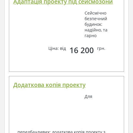
Адаптація проекту під сейсмозони
Сейсмічно
безпечний
будинок:
надійно, та
гарно
16 200
Ціна: від
грн.
Додаткова копія проекту
Для
передбачливих: додаткова копія проекту з