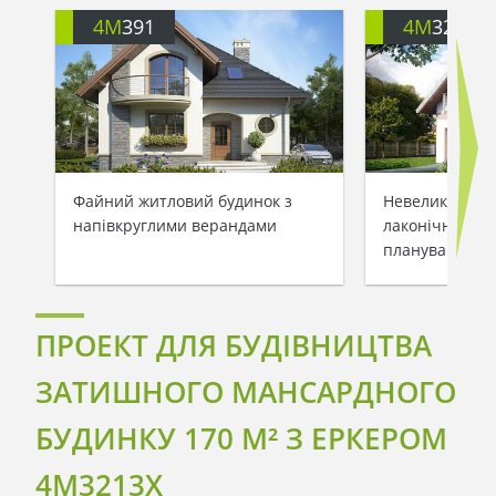
4M
391
4M
3200
Файний житловий будинок з
Невеликий зам
напівкруглими верандами
лаконічним та
плануванням
ПРОЕКТ ДЛЯ БУДІВНИЦТВА
ЗАТИШНОГО МАНСАРДНОГО
БУДИНКУ 170 M² З ЕРКЕРОМ
4M3213X