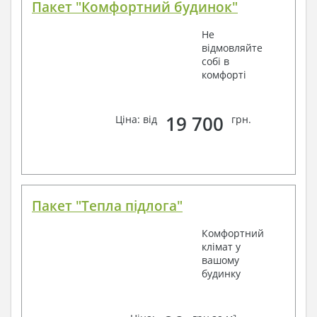
Пакет "Комфортний будинок"
Не
відмовляйте
собі в
комфорті
19 700
Ціна: від
грн.
Пакет "Тепла підлога"
Комфортний
клімат у
вашому
будинку