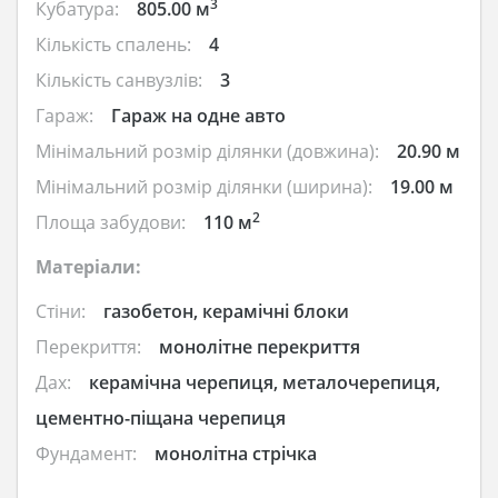
3
Кубатура:
805.00 м
Кількість спалень:
4
Кількість санвузлів:
3
Гараж:
Гараж на одне авто
Мінімальний розмір ділянки (довжина):
20.90 м
Мінімальний розмір ділянки (ширина):
19.00 м
2
Площа забудови:
110 м
Матеріали:
Стіни:
газобетон, керамічні блоки
Перекриття:
монолітне перекриття
Дах:
керамічна черепиця, металочерепиця,
цементно-піщана черепиця
Фундамент:
монолітна стрічка