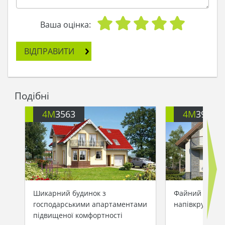
Ваша оцінка:
ВІДПРАВИТИ
Подібні
4M
3563
4M
391
Шикарний будинок з
Файний житло
господарськими апартаментами
напівкруглим
підвищеної комфортності