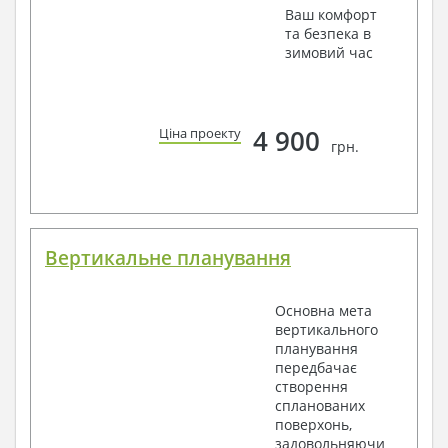
Ваш комфорт
та безпека в
зимовий час
4 900
Ціна проекту
грн.
Вертикальне планування
Основна мета
вертикального
планування
передбачає
створення
спланованих
поверхонь,
задовольняючи