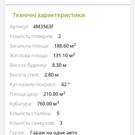
Технічні характеристики
Артикул
4M3563f
Кількість поверхів:
2
2
Загальна площа:
188.60 м
2
Житлова площа:
131.10 м
Висота будинку:
8.30 м
Висота стелі:
2.80 м
Кут нахилу покрівлі:
42 °
2
Площа даху:
210.00 м
3
Кубатура:
760.00 м
Кількість спалень:
5
Кількість санвузлів:
3
Гараж:
Гараж на одне авто