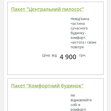
Пакет "Центральний пилосос"
Невід'ємна
частина
сучасного
будинку -
комфорт,
чистота і свіже
повітря
4 900
Ціна: від
грн.
Пакет "Комфортний будинок"
Не
відмовляйте
собі в
комфорті