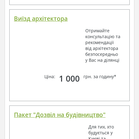
Виїзд архітектора
Отримайте
консультацію та
рекомендації
від архітектора
безпосередньо
у Вас на ділянці
1 000
Ціна:
грн. за годину*
Пакет "Дозвіл на будівництво"
Для тих, хто
будується у
Києві та