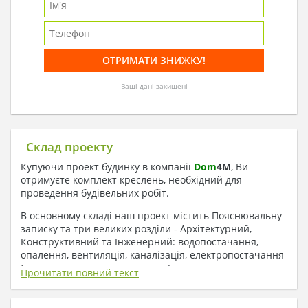
Ваші дані захищені
Склад проекту
Купуючи проект будинку в компанії
Dom
4
M
, Ви
отримуєте комплект креслень, необхідний для
проведення будівельних робіт.
В основному складі наш проект містить Пояснювальну
записку та три великих розділи - Архітектурний,
Конструктивний та Інженерний: водопостачання,
опалення, вентиляція, каналізація, електропостачання
( купується за додаткову плату ).
Прочитати повний текст
1. До складу Архітектурного розділу