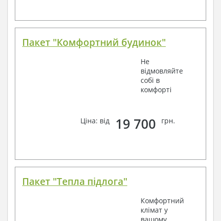
Пакет "Комфортний будинок"
Не
відмовляйте
собі в
комфорті
19 700
Ціна: від
грн.
Пакет "Тепла підлога"
Комфортний
клімат у
вашому