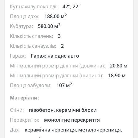
Кут нахилу покрівлі:
42°, 22 °
2
Площа даху:
188.00 м
3
Кубатура:
580.00 м
Кількість спалень:
3
Кількість санвузлів:
2
Гараж:
Гараж на одне авто
Мінімальний розмір ділянки (довжина):
20.80 м
Мінімальний розмір ділянки (ширина):
18.90 м
2
Площа забудови:
107 м
Матеріали:
Стіни:
газобетон, керамічні блоки
Перекриття:
монолітне перекриття
Дах:
керамічна черепиця, металочерепиця,