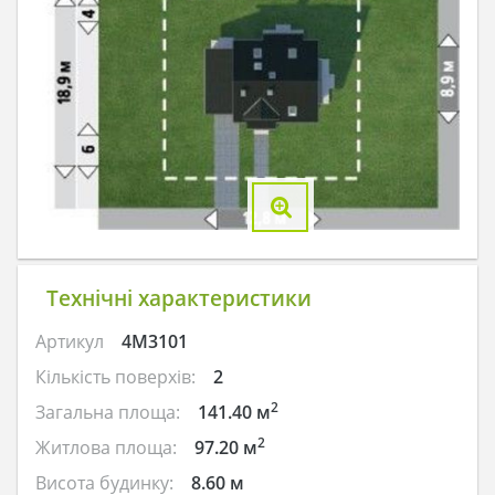
Технічні характеристики
Артикул
4M3101
Кількість поверхів:
2
2
Загальна площа:
141.40 м
2
Житлова площа:
97.20 м
Висота будинку:
8.60 м