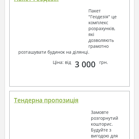
Пакет
"Геодезія" це
комплекс
розрахунків,
які
дозволяють
грамотно
розташувати будинок на ділянці.
3 000
Ціна: від
грн.
Тендерна пропозиція
Замовте
розгорнутий
кошторис.
Будуйте з
вигодою для