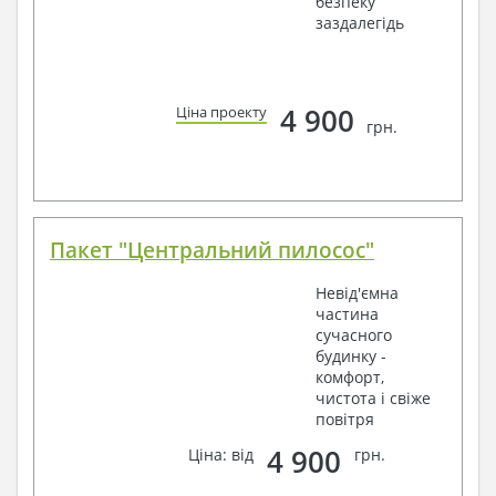
безпеку
заздалегідь
4 900
Ціна проекту
грн.
Пакет "Центральний пилосос"
Невід'ємна
частина
сучасного
будинку -
комфорт,
чистота і свіже
повітря
4 900
Ціна: від
грн.