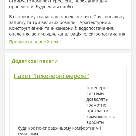
отримуєте комплект креслень, необхідний для
проведення будівельних робіт.
В основному складі наш проект містить Пояснювальну
записку та три великих розділи - Архітектурний,
Конструктивний та Інженерний: водопостачання,
опалення, вентиляція, каналізація, електропостачання
( купується за додаткову плату ).
Прочитати повний текст
1. До складу Архітектурного розділу
входять:
Додаткові пакети
Поверхові плани з експлікацією приміщень
Пакет "Інженерні мережі"
План покрівлі
Розрізи та склад конструкцій
Інженерні
Фасади з даними зовнішніх оздоблень
системи
Елементи прорізів – специфікація
дозволять
Дані перемичок – перетин та специфікація
грамотно
Експлікація підлог
прокласти
Обсяги основних будівельних матеріалів
комунікації та
Архітектурні вузли в конструкціях
зробити
2. До складу Конструктивного розділу
будинок по-справжньому комфортним і
сучасним.
входять: