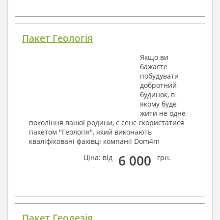
Пакет Геологія
Якщо ви
бажаєте
побудувати
добротний
будинок, в
якому буде
жити не одне
покоління вашої родини, є сенс скористатися
пакетом "Геологія", який виконають
кваліфіковані фахівці компанії Dom4m
6 000
Ціна: від
грн.
Пакет Геодезія