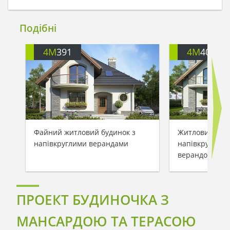
Подібні
4M
391
4M
401
Файний житловий будинок з
Житловий буди
напівкруглими верандами
напівкруглими
верандою
ПРОЕКТ БУДИНОЧКА З
МАНСАРДОЮ ТА ТЕРАСОЮ