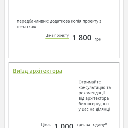
передбачливих: додаткова копія проекту з
печаткою
1 800
Ціна проекту
грн.
Виїзд архітектора
Отримайте
консультацію та
рекомендації
від архітектора
безпосередньо
у Вас на ділянці
1 000
Ціна:
грн. за годину*